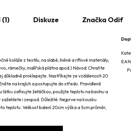
(1)
Diskuze
Značka
Odif
Dop
Kate
né koláže z textilu, na slabé, lněné a riflové materiály,
EAN
dřevo, rámečky, malířská plátna apod.) Návod: Chraňte
P
ej důkladně proklepejte. Nastříkejte ze vzdálenosti 20
ačněte na krajích a postupujte do středu. Pravidleně
 látku zafixujte žehličkou, použijte teplotu na bavlnu a
y zažehlete i zespod. Důležité: Nejprve na kousku
uto teplotu. Velikost balení 20cm výška a 5cm průměr,