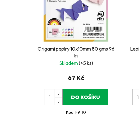
Origami papíry 10x10mm 80 gms 96
Lepid
ks
Skladem
(>5 ks)
67 Kč
DO KOŠÍKU
Kód:
F9110