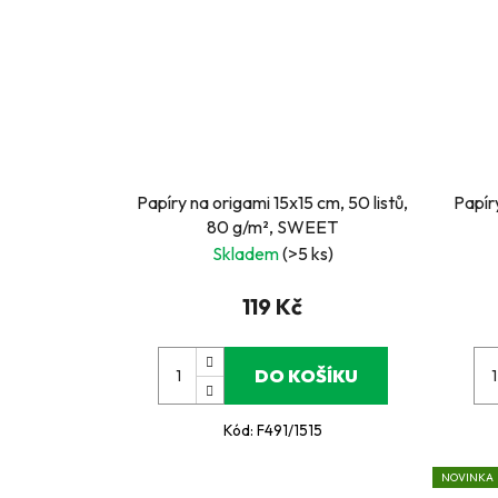
Papíry na origami 15x15 cm, 50 listů,
Papíry
80 g/m², SWEET
Skladem
(>5 ks)
119 Kč
DO KOŠÍKU
Kód:
F491/1515
NOVINKA