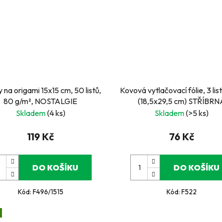
 na origami 15x15 cm, 50 listů,
Kovová vytlačovací fólie, 3 lis
80 g/m², NOSTALGIE
(18,5x29,5 cm) STŘÍBRN
Skladem
(4 ks)
Skladem
(>5 ks)
119 Kč
76 Kč
DO KOŠÍKU
DO KOŠÍKU
Kód:
F496/1515
Kód:
F522