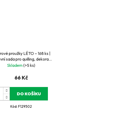
rové proužky LÉTO – 168 ks |
vní sada pro quilling, dekorace
a papírové tvoření
Skladem
(>5 ks)
66 Kč
DO KOŠÍKU
Kód:
F129502