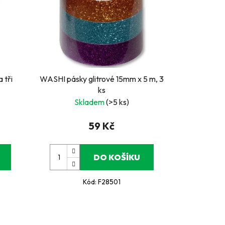
 tři
WASHI pásky glitrové 15mm x 5 m, 3
ks
Skladem
(>5 ks)
59 Kč
DO KOŠÍKU
Kód:
F28501