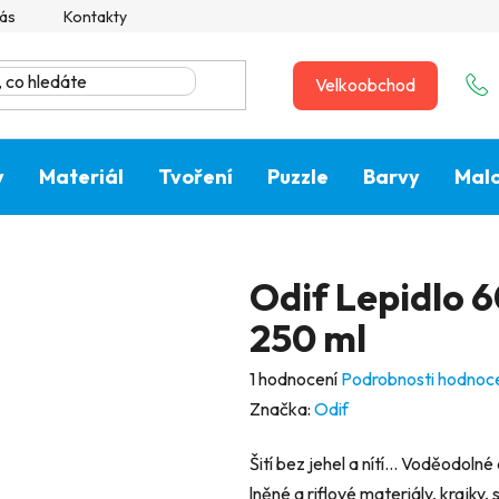
ás
Kontakty
Velkoobchod
y
Materiál
Tvoření
Puzzle
Barvy
Malo
Odif Lepidlo 60
250 ml
Průměrné
1 hodnocení
Podrobnosti hodnoc
hodnocení
Značka:
Odif
produktu
Šití bez jehel a nítí… Voděodolné
je
lněné a riflové materiály, krajky, 
5,0