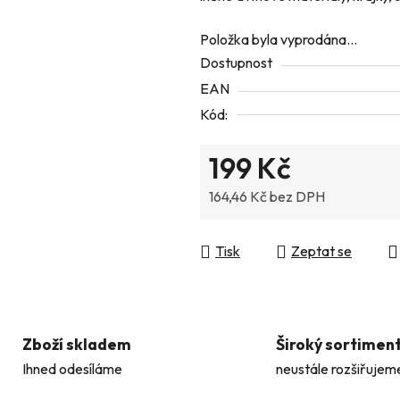
z
Položka byla vyprodána…
5
Dostupnost
hvězdiček.
EAN
Kód:
199 Kč
164,46 Kč bez DPH
Měrná cena:
Tisk
Zeptat se
Zboží skladem
Široký sortimen
Ihned odesíláme
neustále rozšiřujem