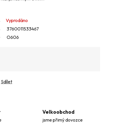
Vyprodáno
3760011533467
O606
Sdílet
t
Velkoobchod
e
jsme přimý dovozce