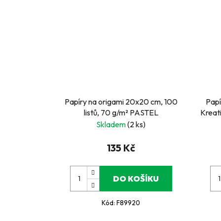
Papíry na origami 20x20 cm, 100
Papí
listů, 70 g/m² PASTEL
Kreati
Skladem
(2 ks)
135 Kč
DO KOŠÍKU
Kód:
F89920