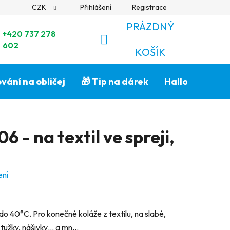
CZK
Přihlášení
Registrace
PRÁZDNÝ
+420 737 278
602
NÁKUPNÍ
KOŠÍK
KOŠÍK
vání na obličej
🎁 Tip na dárek
Halloween🎃
6 - na textil ve spreji,
ení
 do 40°C. Pro konečné koláže z textilu, na slabé,
stužky, nášivky… a mn...