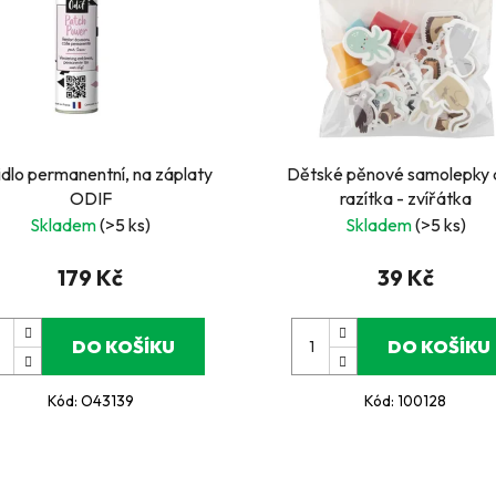
lo permanentní, na záplaty
Dětské pěnové samolepky a
ODIF
razítka - zvířátka
Skladem
(>5 ks)
Skladem
(>5 ks)
179 Kč
39 Kč
DO KOŠÍKU
DO KOŠÍKU
Kód:
O43139
Kód:
100128