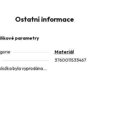
Ostatní informace
lňkové parametry
gorie
Materiál
3760011533467
oložka byla vyprodána…