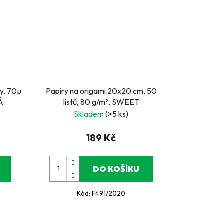
ty, 70µ
Papíry na origami 20x20 cm, 50
Á
listů, 80 g/m², SWEET
Skladem
(>5 ks)
189 Kč
DO KOŠÍKU
Kód:
F491/2020