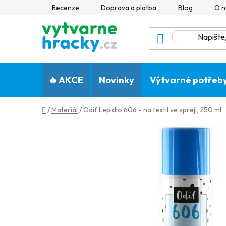
Přejít
Recenze
Doprava a platba
Blog
O n
na
obsah
🔥 AKCE
Novinky
Výtvarné potřeb
Domů
/
Materiál
/
Odif Lepidlo 606 - na textil ve spreji, 250 ml