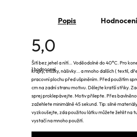
Popis
Hodnocení 
5,0
Průměrné
Šití bez jehel a nítí… Voděodolné do 40°C. Pro koneč
hodnocení
1 hodnocení
produktu
krajky, stužky, nášivky… a mnoho dalších ( textil, 
je
pracovní plochu před ušpiněním. Před použitím spr
5,0
z
cm na zadní stranu motivu. Dělejte kratší střiky. Z
5
hvězdiček.
sprej proklepávejte. Motiv přilepte. Přes bavlněnou
zažehlete minimálně 45 sekund. Tip: silné materiál
vyzkoušejte, zda použitou látku můžete žehlit na t
vystačí na mnoho použití.