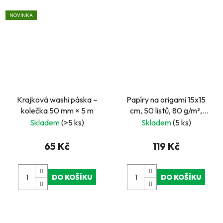
NOVINKA
Krajková washi páska –
Papíry na origami 15x15
kolečka 50 mm × 5 m
cm, 50 listů, 80 g/m²,
JARO
Skladem
(>5 ks)
Skladem
(5 ks)
65 Kč
119 Kč
DO KOŠÍKU
DO KOŠÍKU