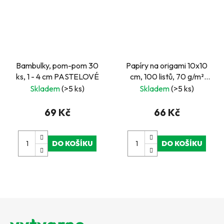
Bambulky, pom-pom 30
Papíry na origami 10x10
ks, 1 - 4 cm PASTELOVÉ
cm, 100 listů, 70 g/m²
PASTEL
Skladem
(>5 ks)
Skladem
(>5 ks)
69 Kč
66 Kč
DO KOŠÍKU
DO KOŠÍKU
Z
á