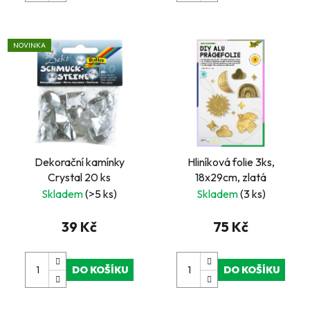
NOVINKA
Dekorační kamínky
Hliníková folie 3ks,
Crystal 20 ks
18x29cm, zlatá
Skladem
(>5 ks)
Skladem
(3 ks)
39 Kč
75 Kč
DO KOŠÍKU
DO KOŠÍKU