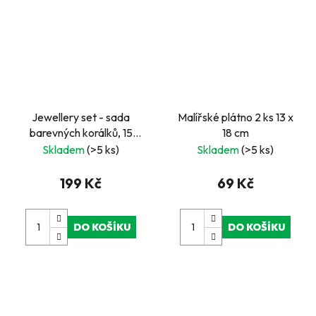
Jewellery set - sada
Malířské plátno 2 ks 13 x
barevných korálků, 15
18 cm
druhů
Skladem
(>5 ks)
Skladem
(>5 ks)
199 Kč
69 Kč
DO KOŠÍKU
DO KOŠÍKU