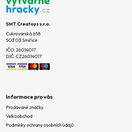
p
a
t
SMT Creatoys s.r.o.
í
Cukrovarská 658
503 03 Smiřice
IČO: 26014017
DIČ: CZ26014017
Informace pro vás
Prodávané značky
Velkoobchod
Podmínky ochrany osobních údajů