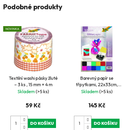
Podobné produkty
NOVINKA
Textilní washi pásky žluté
Barevný papír se
– 3 ks , 15 mm × 4 m
třpytkami, 22x33cm,
70g/m2, 10ks
Skladem
(>5 ks)
Skladem
(>5 ks)
59 Kč
145 Kč
DO KOŠÍKU
DO KOŠÍKU