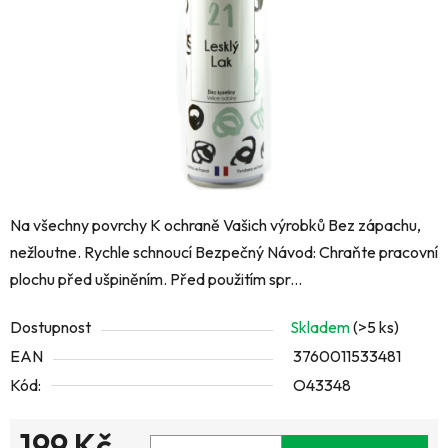
hvězdiček.
Na všechny povrchy K ochraně Vašich výrobků Bez zápachu,
nežloutne. Rychle schnoucí Bezpečný Návod: Chraňte pracovní
plochu před ušpiněním. Před použitím spr...
Dostupnost
Skladem
(>5 ks)
EAN
3760011533481
Kód:
O43348
199 Kč