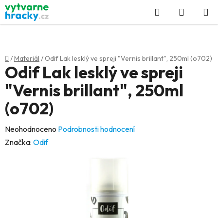
Přejít
Hledat
NÁKUP
na
KOŠÍK
obsah
Domů
/
Materiál
/
Odif Lak lesklý ve spreji "Vernis brillant", 250ml (o702)
Odif Lak lesklý ve spreji
"Vernis brillant", 250ml
(o702)
Průměrné
Neohodnoceno
Podrobnosti hodnocení
hodnocení
Značka:
Odif
produktu
je
0,0
z
5