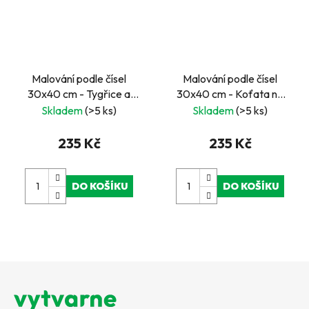
Malování podle čísel
Malování podle čísel
30x40 cm - Tygřice a
30x40 cm - Koťata na
mláďata
zahradě
Skladem
(>5 ks)
Skladem
(>5 ks)
235 Kč
235 Kč
DO KOŠÍKU
DO KOŠÍKU
Z
á
p