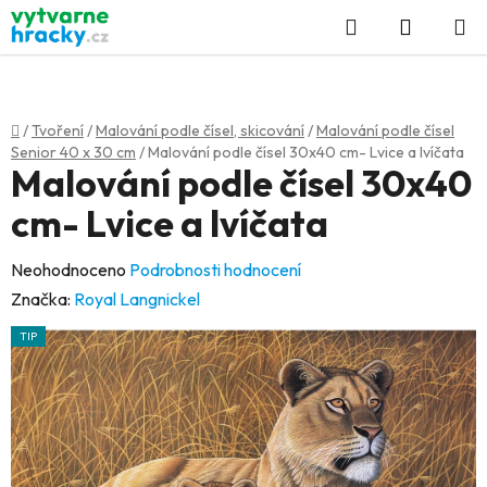
Přejít
Hledat
NÁKUP
na
KOŠÍK
obsah
Domů
/
Tvoření
/
Malování podle čísel, skicování
/
Malování podle čísel
Senior 40 x 30 cm
/
Malování podle čísel 30x40 cm- Lvice a lvíčata
Malování podle čísel 30x40
cm- Lvice a lvíčata
Průměrné
Neohodnoceno
Podrobnosti hodnocení
hodnocení
Značka:
Royal Langnickel
produktu
TIP
je
0,0
z
5
hvězdiček.