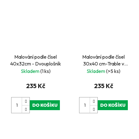
Malování podle čísel
Malování podle čísel
40x32cm - Dvouplošník
30x40 cm-Trable v
zahradě
Skladem
(1 ks)
Skladem
(>5 ks)
235 Kč
235 Kč
DO KOŠÍKU
DO KOŠÍKU