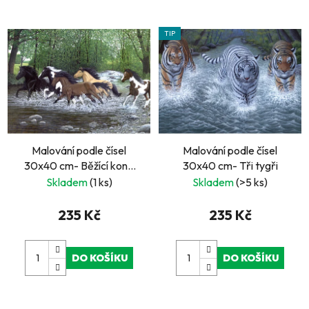
TIP
Malování podle čísel
Malování podle čísel
30x40 cm- Běžící koně
30x40 cm- Tři tygři
vodou
Skladem
(1 ks)
Skladem
(>5 ks)
235 Kč
235 Kč
DO KOŠÍKU
DO KOŠÍKU