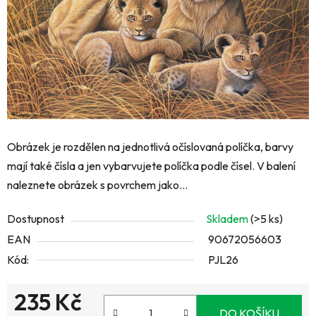
Obrázek je rozdělen na jednotlivá očíslovaná políčka, barvy
mají také čísla a jen vybarvujete políčka podle čísel. V balení
naleznete obrázek s povrchem jako...
Dostupnost
Skladem
(>5 ks)
EAN
90672056603
Kód:
PJL26
235 Kč
DO KOŠÍKU