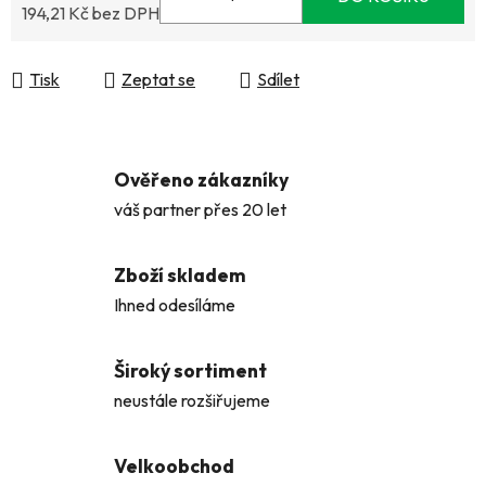
194,21 Kč bez DPH
Měrná cena:
Tisk
Zeptat se
Sdílet
Ověřeno zákazníky
váš partner přes 20 let
Zboží skladem
Ihned odesíláme
Široký sortiment
neustále rozšiřujeme
Velkoobchod