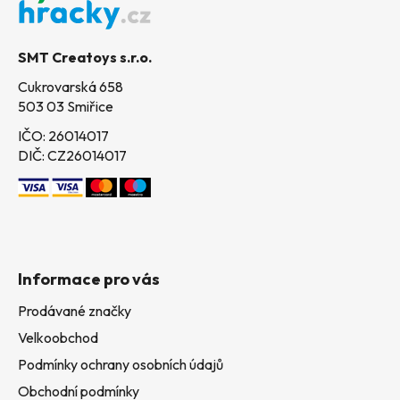
a
t
SMT Creatoys s.r.o.
í
Cukrovarská 658
503 03 Smiřice
IČO: 26014017
DIČ: CZ26014017
Informace pro vás
Prodávané značky
Velkoobchod
Podmínky ochrany osobních údajů
Obchodní podmínky