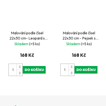
Malování podle čísel
Malování podle čísel
22x30 cm- Leopard s
22x30 cm - Pejsek s
mláďatem
novinami
Skladem
(>5 ks)
Skladem
(>5 ks)
168 Kč
168 Kč
DO KOŠÍKU
DO KOŠÍKU
Z
á