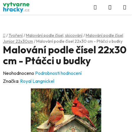
Přejít
Hledat
NÁKUP
na
KOŠÍK
obsah
Domů
/
Tvoření
/
Malování podle čísel, skicování
/
Malování podle čísel
Junior 22x30cm
/
Malování podle čísel 22x30 cm - Ptáčci u budky
Malování podle čísel 22x30
cm - Ptáčci u budky
Průměrné
Neohodnoceno
Podrobnosti hodnocení
hodnocení
Značka:
Royal Langnickel
produktu
je
0,0
z
5
hvězdiček.