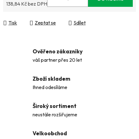
138,84 Kč bez DPH
Měrná cena:
Tisk
Zeptat se
Sdílet
Ověřeno zákazníky
váš partner přes 20 let
Zboží skladem
Ihned odesíláme
Široký sortiment
neustále rozšiřujeme
Velkoobchod