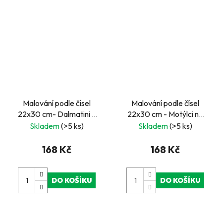
Malování podle čísel
Malování podle čísel
22x30 cm- Dalmatini u
22x30 cm - Motýlci na
červeného hydrantu
žlutých kytkách
Skladem
(>5 ks)
Skladem
(>5 ks)
168 Kč
168 Kč
DO KOŠÍKU
DO KOŠÍKU