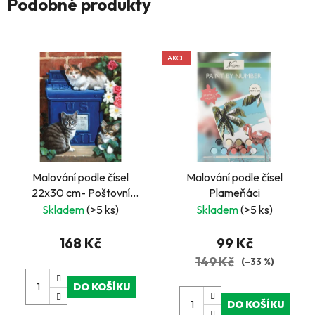
Podobné produkty
AKCE
Malování podle čísel
Malování podle čísel
22x30 cm- Poštovní
Plameňáci
schránka
Skladem
(>5 ks)
Skladem
(>5 ks)
168 Kč
99 Kč
149 Kč
(–33 %)
DO KOŠÍKU
DO KOŠÍKU