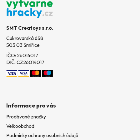
p
a
t
SMT Creatoys s.r.o.
í
Cukrovarská 658
503 03 Smiřice
IČO: 26014017
DIČ: CZ26014017
Informace pro vás
Prodávané značky
Velkoobchod
Podmínky ochrany osobních údajů