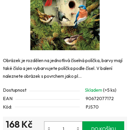
Obrázek je rozdělen na jednotlivá číselná políčka, barvy mají
také čísla a jen vybarvujete políčka podle čísel. V balení
naleznete obrázek s povrchem jako pl...
Dostupnost
Skladem
(>5 ks)
EAN
90672077172
Kód:
PJS70
168 Kč
DO KOŠÍKU