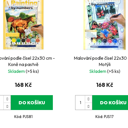
ování podle čísel 22x30 cm -
Malování podle čísel 22x30
Koně na pastvě
Motýli
Skladem
(>5 ks)
Skladem
(>5 ks)
168 Kč
168 Kč
DO KOŠÍKU
DO KOŠÍKU
Kód:
PJS81
Kód:
PJS17