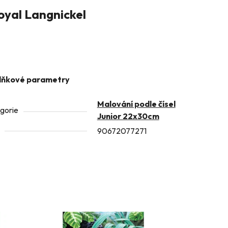
yal Langnickel
lňkové parametry
Malování podle čísel
gorie
Junior 22x30cm
90672077271