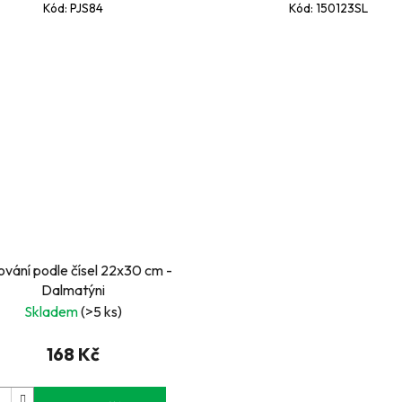
Kód:
PJS84
Kód:
150123SL
ování podle čísel 22x30 cm -
Dalmatýni
Skladem
(>5 ks)
168 Kč