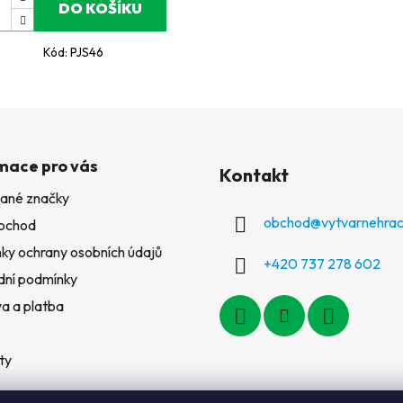
DO KOŠÍKU
Kód:
PJS46
mace pro vás
Kontakt
ané značky
obchod
@
vytvarnehrac
bchod
ky ochrany osobních údajů
+420 737 278 602
ní podmínky
a a platba
ty