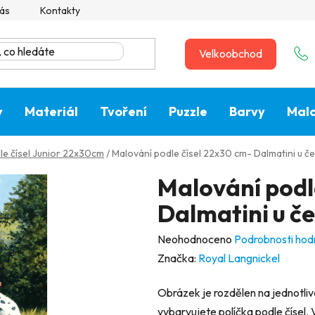
ás
Kontakty
Velkoobchod
y
Materiál
Tvoření
Puzzle
Barvy
Malo
le čísel Junior 22x30cm
/
Malování podle čísel 22x30 cm- Dalmatini u 
Malování podl
Dalmatini u č
Průměrné
Neohodnoceno
Podrobnosti hod
hodnocení
Značka:
Royal Langnickel
produktu
Obrázek je rozdělen na jednotlivá
je
vybarvujete políčka podle čísel. 
0,0