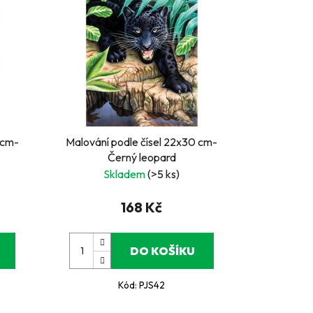
 cm-
Malování podle čísel 22x30 cm-
Černý leopard
Skladem
(>5 ks)
168 Kč
DO KOŠÍKU
Kód:
PJS42