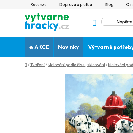
Přejít
Recenze
Doprava a platba
Blog
O n
na
obsah
🔥 AKCE
Novinky
Výtvarné potřeb
Domů
/
Tvoření
/
Malování podle čísel, skicování
/
Malování pod