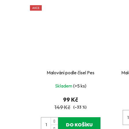
AKCE
Malování podle čísel Pes
Malov
Skladem
(>5 ks)
99 Kč
149 Kč
(–33 %)
DO KOŠÍKU