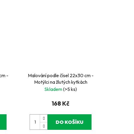
cm -
Malování podle čísel 22x30 cm -
Motýlci na žlutých kytkách
Skladem
(>5 ks)
168 Kč
DO KOŠÍKU