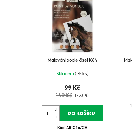
Malování podle čísel Kůň
Mal
Skladem
(>5 ks)
99 Kč
149 Kč
(–33 %)
DO KOŠÍKU
Kód:
AR1066/GE