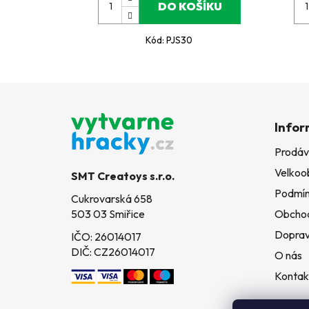
DO KOŠÍKU
Kód:
PJS30
Z
á
Infor
p
Prodáv
a
Velkoo
t
SMT Creatoys s.r.o.
í
Podmín
Cukrovarská 658
503 03 Smiřice
Obchod
Doprav
IČO: 26014017
DIČ: CZ26014017
O nás
Kontak