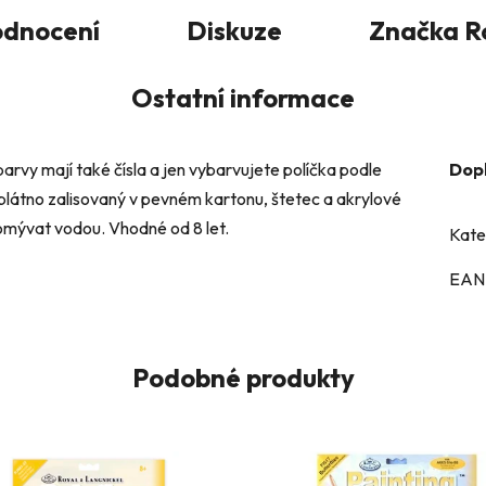
dnocení
Diskuze
Značka
Ro
Ostatní informace
barvy mají také čísla a jen vybarvujete políčka podle
Dop
 plátno zalisovaný v pevném kartonu, štetec a akrylové
a omývat vodou. Vhodné od 8 let.
Kate
EAN
Podobné produkty