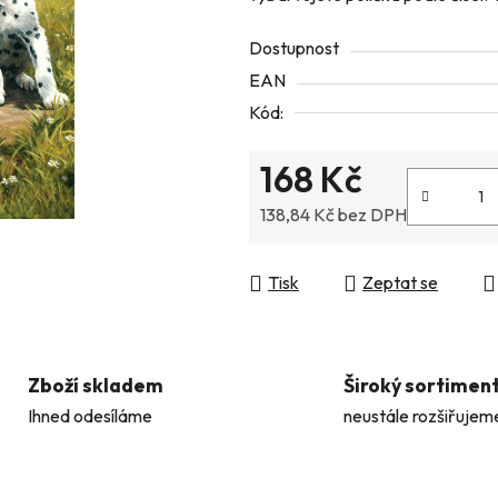
z
Dostupnost
5
EAN
hvězdiček.
Kód:
168 Kč
138,84 Kč bez DPH
Měrná cena:
Tisk
Zeptat se
Zboží skladem
Široký sortimen
Ihned odesíláme
neustále rozšiřujem