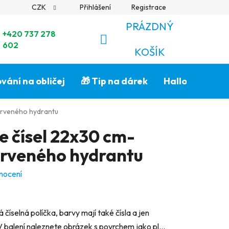
CZK
Přihlášení
Registrace
PRÁZDNÝ
+420 737 278
602
NÁKUPNÍ
KOŠÍK
KOŠÍK
vání na obličej
🎁 Tip na dárek
Halloween🎃
červeného hydrantu
e čísel 22x30 cm-
erveného hydrantu
nocení
 číselná políčka, barvy mají také čísla a jen
V balení naleznete obrázek s povrchem jako pl...