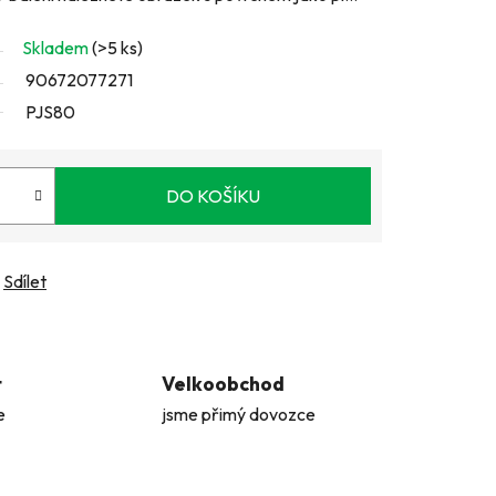
Skladem
(>5 ks)
90672077271
PJS80
DO KOŠÍKU
Sdílet
t
Velkoobchod
e
jsme přimý dovozce