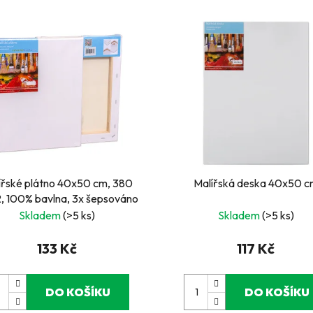
ířské plátno 40x50 cm, 380
Malířská deska 40x50 c
, 100% bavlna, 3x šepsováno
Skladem
(>5 ks)
Skladem
(>5 ks)
133 Kč
117 Kč
DO KOŠÍKU
DO KOŠÍKU