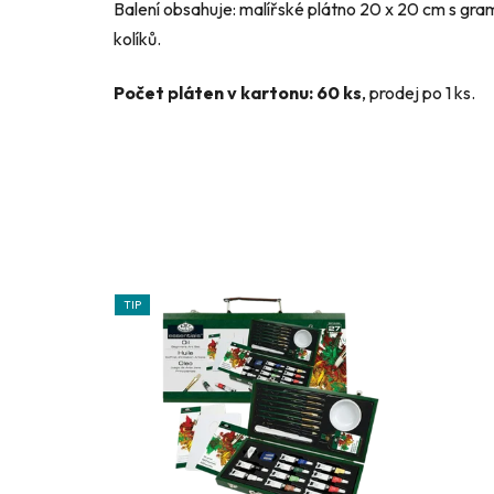
Balení obsahuje: malířské plátno 20 x 20 cm s gr
kolíků.
Počet pláten v kartonu: 60 ks
, prodej po 1 ks.
TIP