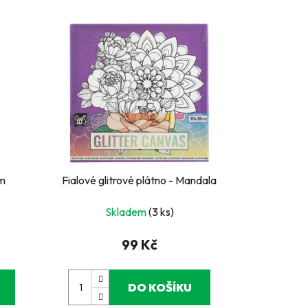
m
Fialové glitrové plátno - Mandala
Skladem
(3 ks)
99 Kč
DO KOŠÍKU