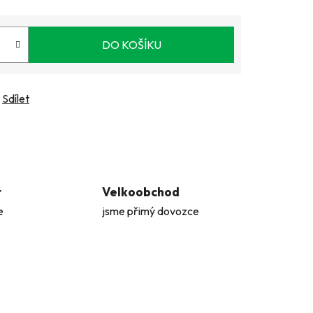
DO KOŠÍKU
Sdílet
t
Velkoobchod
e
jsme přimý dovozce