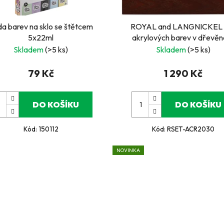
a barev na sklo se štětcem
ROYAL and LANGNICKEL 
5x22ml
akrylových barev v dřevě
kufříku.
Skladem
(>5 ks)
Skladem
(>5 ks)
79 Kč
1 290 Kč
DO KOŠÍKU
DO KOŠÍKU
Kód:
150112
Kód:
RSET-ACR2030
NOVINKA