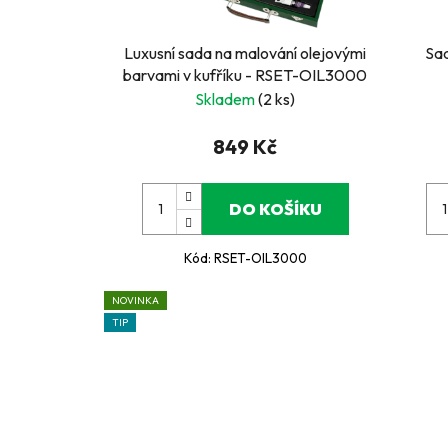
Luxusní sada na malování olejovými
Sad
barvami v kufříku - RSET-OIL3000
Skladem
(2 ks)
849 Kč
DO KOŠÍKU
Kód:
RSET-OIL3000
NOVINKA
TIP