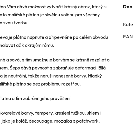
átno Vám dává možnost vytvořit krásný obraz, který si
Dop
oto malířské plátno je skvělou volbou pro všechny
ro svou tvorbu.
Kate
EAN
řeva je plátno napnuté a připevněné po celém obvodu
 malovat až k okrajům rámu.
šná a savá, a tím umožnuje barvám se krásně rozpíjet a
sem. Šeps dává pevnost a zabraňuje deformaci. Bílá
 je neutrální, takže neruší nanesené barvy. Hladký
ířské plátno se bez problému rozetřou.
átna a tím zabránit jeho prověšení.
akvarelové barvy, tempery, kreslení tužkou, uhlem i
ky, jako je koláž, decoupage, mozaika a patchwork.