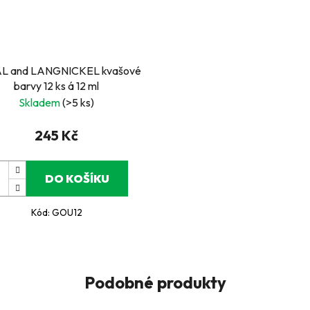
L and LANGNICKEL kvašové
barvy 12 ks á 12 ml
Skladem
(>5 ks)
245 Kč
DO KOŠÍKU
Kód:
GOU12
Podobné produkty