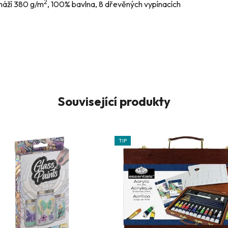
2
amáží 380
g/m
, 100% bavlna, 8 dřevěných vypínacích
Související produkty
TIP