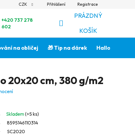
CZK
Přihlášení
Registrace
PRÁZDNÝ
+420 737 278
602
NÁKUPNÍ
KOŠÍK
KOŠÍK
vání na obličej
🎁 Tip na dárek
Halloween🎃
no 20x20 cm, 380 g/m2
nocení
Skladem
(>5 ks)
8595146110314
SC2020