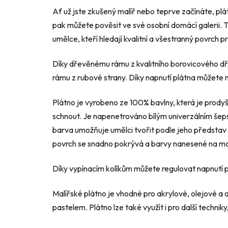
Ať už jste zkušený malíř nebo teprve začínáte, pl
pak můžete pověsit ve své osobní domácí galerii. T
umělce, kteří hledají kvalitní a všestranný povrch p
Díky dřevěnému rámu z kvalitního borovicového d
rámu z rubové strany. Díky napnutí plátna můžete
Plátno je vyrobeno ze 100% bavlny, která je prody
schnout. Je napenetrováno bílým univerzálním šep
barva umožňuje umělci tvořit podle jeho představ a
povrch se snadno pokrývá a barvy nanesené na mal
Díky vypínacím kolíkům můžete regulovat napnutí pl
Malířské plátno je vhodné pro akrylové, olejové a 
pastelem. Plátno lze také využít i pro další techni