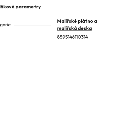
lňkové parametry
Malířské plátno a
gorie
malířská deska
8595146110314