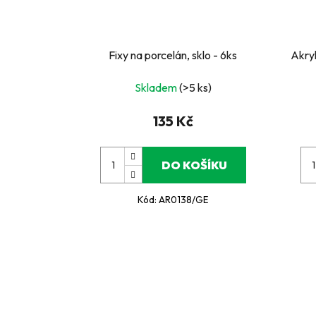
Fixy na porcelán, sklo - 6ks
Akryl
Skladem
(>5 ks)
135 Kč
DO KOŠÍKU
Kód:
AR0138/GE