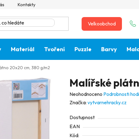
ás
Kontakty
Velkoobchod
y
Materiál
Tvoření
Puzzle
Barvy
Malo
látno 20x20 cm, 380 g/m2
Malířské plát
Průměrné
Neohodnoceno
Podrobnosti hod
hodnocení
Značka:
vytvarnehracky.cz
produktu
Dostupnost
je
EAN
0,0
Kód:
z