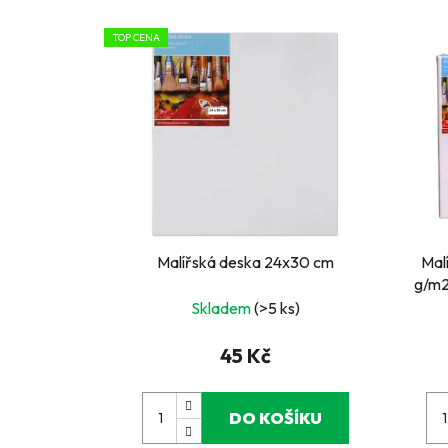
TOP CENA
Malířská deska 24x30 cm
Mal
g/m2
Skladem
(>5 ks)
45 Kč
DO KOŠÍKU