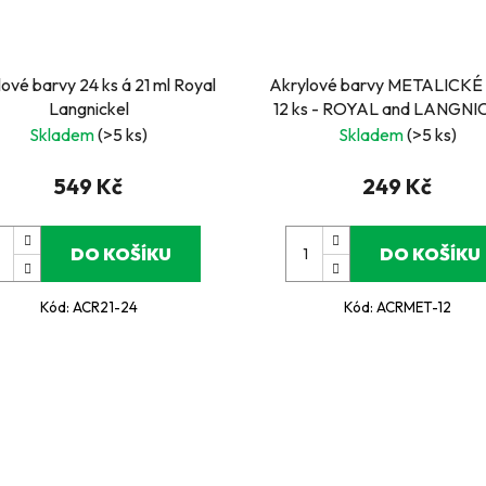
ové barvy 24 ks á 21 ml Royal
Akrylové barvy METALICKÉ 1
Langnickel
12 ks - ROYAL and LANGN
Skladem
(>5 ks)
Skladem
(>5 ks)
549 Kč
249 Kč
DO KOŠÍKU
DO KOŠÍKU
Kód:
ACR21-24
Kód:
ACRMET-12