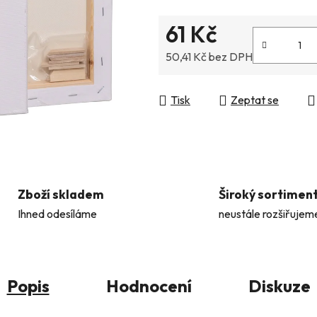
5
61 Kč
hvězdiček.
50,41 Kč bez DPH
Měrná cena:
Tisk
Zeptat se
Zboží skladem
Široký sortimen
Ihned odesíláme
neustále rozšiřujem
Popis
Hodnocení
Diskuze