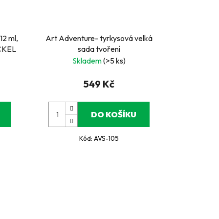
2 ml,
Art Adventure- tyrkysová velká
ICKEL
sada tvoření
Skladem
(>5 ks)
549 Kč
DO KOŠÍKU
Kód:
AVS-105