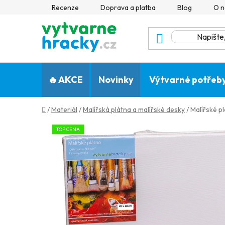
Přejít
Recenze
Doprava a platba
Blog
O n
na
obsah
🔥 AKCE
Novinky
Výtvarné potřeb
Domů
/
Materiál
/
Malířská plátna a malířské desky
/
Malířské p
TOP CENA