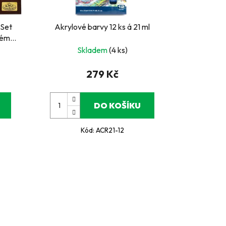
Set
Akrylové barvy 12 ks á 21 ml
ném
Skladem
(4 ks)
279 Kč
DO KOŠÍKU
Kód:
ACR21-12