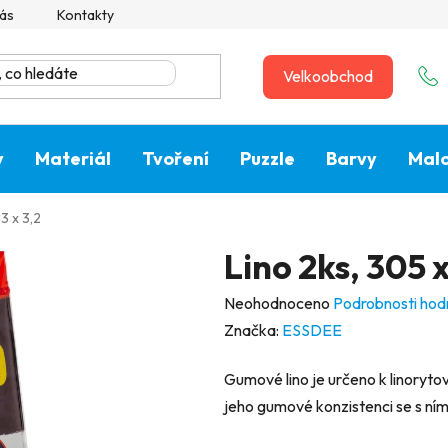
ás
Kontakty
Velkoobchod
y
Materiál
Tvoření
Puzzle
Barvy
Malo
3 x 3,2
Lino 2ks, 305 x
Průměrné
Neohodnoceno
Podrobnosti hod
hodnocení
Značka:
ESSDEE
produktu
Gumové lino je určeno k linorytové
je
jeho gumové konzistenci se s ním 
0,0
z