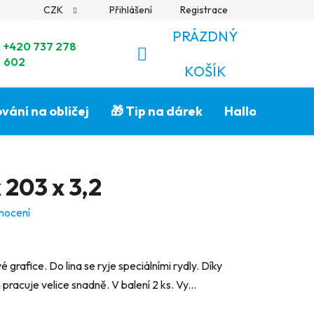
CZK
Přihlášení
Registrace
PRÁZDNÝ
+420 737 278
602
NÁKUPNÍ
KOŠÍK
KOŠÍK
vání na obličej
🎁 Tip na dárek
Halloween🎃
 203 x 3,2
nocení
 grafice. Do lina se ryje speciálními rydly. Díky
pracuje velice snadně. V balení 2 ks. Vy...