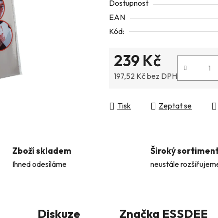
Dostupnost
5
EAN
hvězdiček.
Kód:
239 Kč
197,52 Kč bez DPH
Měrná cena:
Tisk
Zeptat se
Zboží skladem
Široký sortimen
Ihned odesíláme
neustále rozšiřujem
Diskuze
Značka
ESSDEE