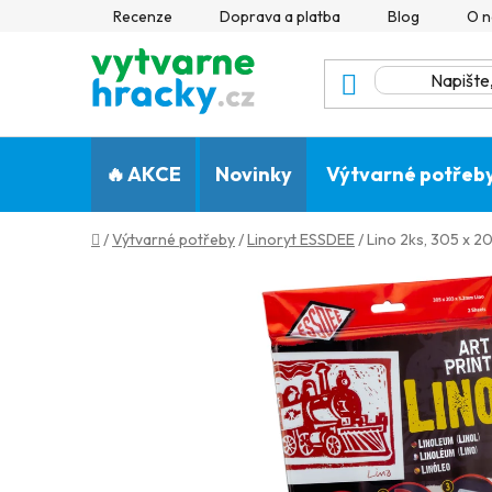
Přejít
Recenze
Doprava a platba
Blog
O n
na
obsah
🔥 AKCE
Novinky
Výtvarné potřeb
Domů
/
Výtvarné potřeby
/
Linoryt ESSDEE
/
Lino 2ks, 305 x 20