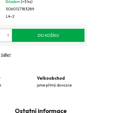
Skladem
(>5 ks)
5060127183289
L4-2
DO KOŠÍKU
Sdílet
t
Velkoobchod
e
jsme přimý dovozce
Ostatní informace