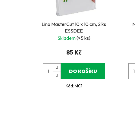
Lino MasterCut 10 x 10 cm, 2 ks
M
ESSDEE
Skladem
(>5 ks)
85 Kč
DO KOŠÍKU
Kód:
MC1