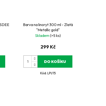
ESSDEE
Barva na linoryt 300 ml - Zlatá
"Metallic gold"
Skladem
(>5 ks)
299 Kč
DO KOŠÍKU
Kód:
LPI/15