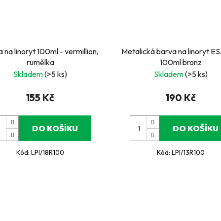
 na linoryt 100ml - vermillion,
Metalická barva na linoryt 
rumělka
100ml bronz
Skladem
(>5 ks)
Skladem
(>5 ks)
155 Kč
190 Kč
DO KOŠÍKU
DO KOŠÍKU
Kód:
LPI/18R100
Kód:
LPI/13R100