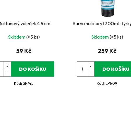
olitanový váleček 4,5 cm
Barva na linoryt 300ml -tyr
Skladem
(>5 ks)
Skladem
(>5 ks)
59 Kč
259 Kč
DO KOŠÍKU
DO KOŠÍKU
Kód:
SR/45
Kód:
LPI/09