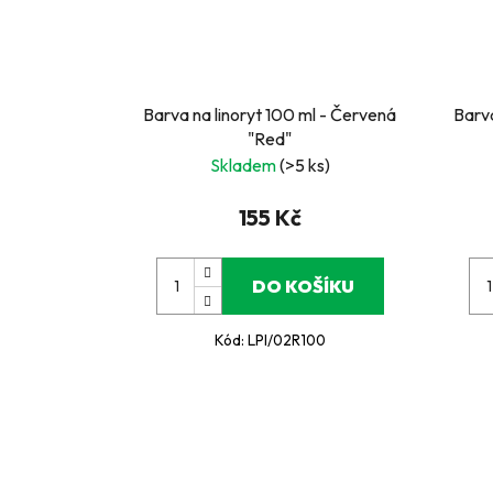
Barva na linoryt 100 ml - Červená
Barva
"Red"
Skladem
(>5 ks)
155 Kč
DO KOŠÍKU
Kód:
LPI/02R100