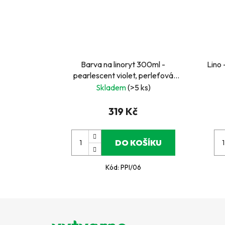
Barva na linoryt 300ml -
Lino 
pearlescent violet, perleťová
fialková
Skladem
(>5 ks)
319 Kč
DO KOŠÍKU
Kód:
PPI/06
Z