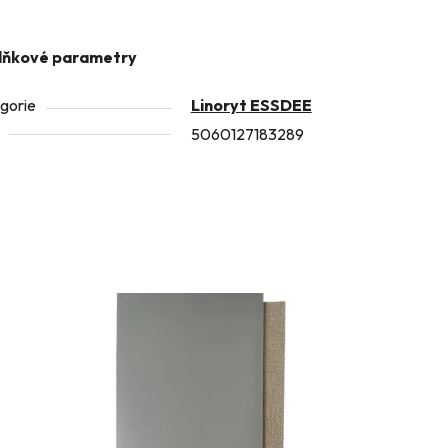
lňkové parametry
gorie
Linoryt ESSDEE
5060127183289