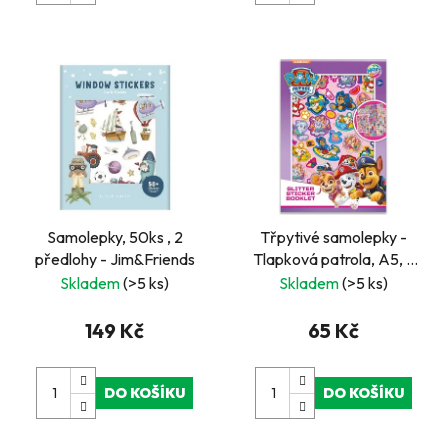
Samolepky, 50ks , 2
Třpytivé samolepky -
předlohy - Jim&Friends
Tlapková patrola, A5, 8
listů
Skladem
(>5 ks)
Skladem
(>5 ks)
149 Kč
65 Kč
DO KOŠÍKU
DO KOŠÍKU