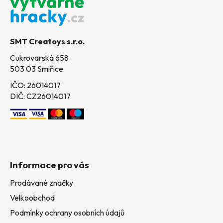
p
a
t
SMT Creatoys s.r.o.
í
Cukrovarská 658
503 03 Smiřice
IČO: 26014017
DIČ: CZ26014017
Informace pro vás
Prodávané značky
Velkoobchod
Podmínky ochrany osobních údajů