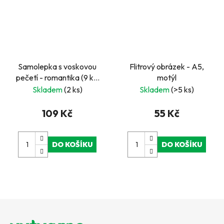
Samolepka s voskovou
Flitrový obrázek - A5,
pečetí - romantika (9 ks,
motýl
Ø 25 - 33 mm)
Skladem
(2 ks)
Skladem
(>5 ks)
109 Kč
55 Kč
DO KOŠÍKU
DO KOŠÍKU
Z
á