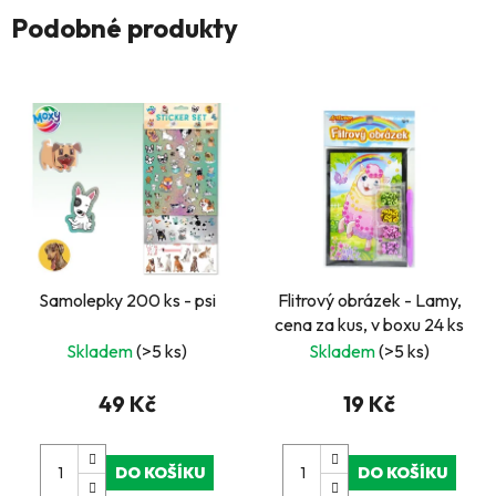
Podobné produkty
Samolepky 200 ks - psi
Flitrový obrázek - Lamy,
cena za kus, v boxu 24 ks
Skladem
(>5 ks)
Skladem
(>5 ks)
49 Kč
19 Kč
DO KOŠÍKU
DO KOŠÍKU