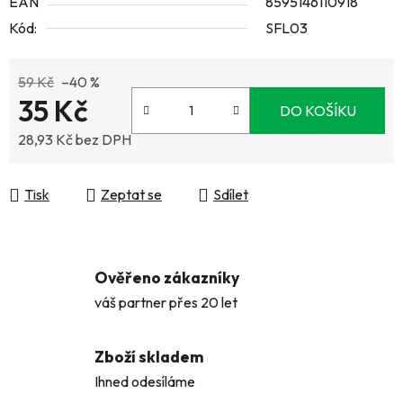
EAN
8595146110918
Kód:
SFL03
59 Kč
–40 %
35 Kč
DO KOŠÍKU
28,93 Kč bez DPH
Měrná cena:
Tisk
Zeptat se
Sdílet
Ověřeno zákazníky
váš partner přes 20 let
Zboží skladem
Ihned odesíláme