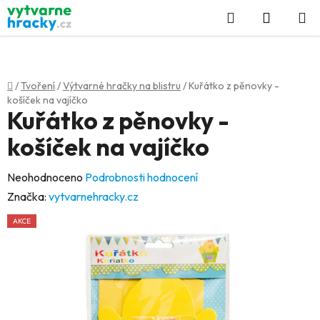
Přejít
Hledat
NÁKUP
na
KOŠÍK
obsah
Domů
/
Tvoření
/
Výtvarné hračky na blistru
/
Kuřátko z pěnovky -
košíček na vajíčko
Kuřátko z pěnovky -
košíček na vajíčko
Průměrné
Neohodnoceno
Podrobnosti hodnocení
hodnocení
Značka:
vytvarnehracky.cz
produktu
AKCE
je
0,0
z
5
hvězdiček.