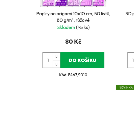
Papíry na origami 10x10 cm, 50 listů,
3D p
80 g/m², růžové
Skladem
(>5 ks)
80 Kč
DO KOŠÍKU
Kód:
F463/1010
NOVINKA