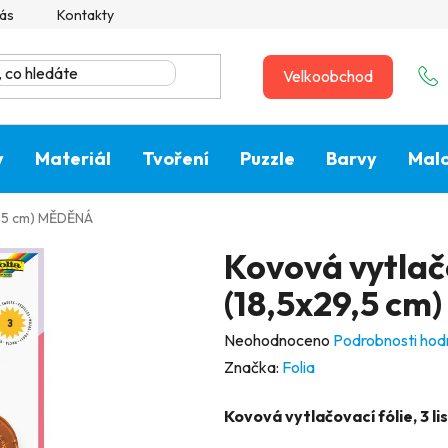
ás
Kontakty
Velkoobchod
y
Materiál
Tvoření
Puzzle
Barvy
Malo
29,5 cm) MĚDĚNÁ
Kovová vytlačov
(18,5x29,5 c
Průměrné
Neohodnoceno
Podrobnosti hod
hodnocení
Značka:
Folia
produktu
Kovová vytlačovací fólie, 3 lis
je
0,0