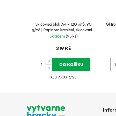
Skicovací blok A4 – 120 listů, 90
Glitro
g/m² | Papír pro kreslení, skicování a
výtvarné práce
Skladem
(>5 ks)
219 Kč
DO KOŠÍKU
Kód:
AR0313/GE
Z
á
Infor
p