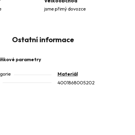
t
Velkoobchod
e
jsme přimý dovozce
Ostatní informace
lňkové parametry
gorie
Materiál
4001868005202