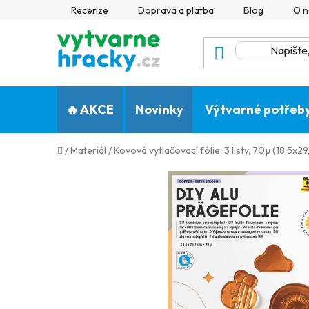
Přejít
Recenze
Doprava a platba
Blog
O n
na
obsah
🔥 AKCE
Novinky
Výtvarné potřeb
Domů
/
Materiál
/
Kovová vytlačovací fólie, 3 listy, 70µ (18,5x