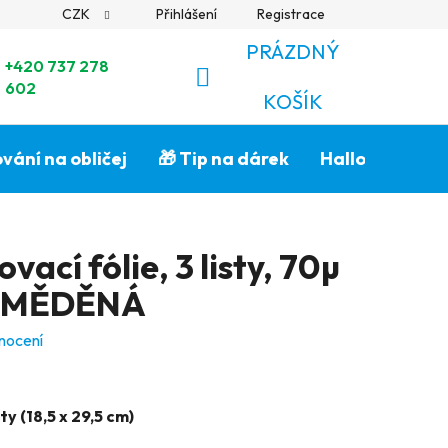
CZK
Přihlášení
Registrace
PRÁZDNÝ
+420 737 278
602
NÁKUPNÍ
KOŠÍK
KOŠÍK
vání na obličej
🎁 Tip na dárek
Halloween🎃
ací fólie, 3 listy, 70µ
m) MĚDĚNÁ
nocení
ty (18,5 x 29,5 cm)