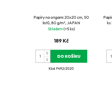
Papíry na origami 20x20 cm, 50
Papí
listů, 80 g/m², JAPAN
ks 
de
Skladem
(>5 ks)
189 Kč
DO KOŠÍKU
Kód:
F492/2020