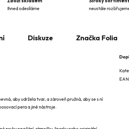
Zboží skladem
Široký sortimen
Ihned odesíláme
neustále rozšiřujem
ní
Diskuze
Značka
Folia
Dop
Kate
EAN
evná, aby udržela tvar, a zároveň pružná, aby se s ní
osovací pera a jiné nástroje.
né prvky na přání, rámečky, šperky nebo originální