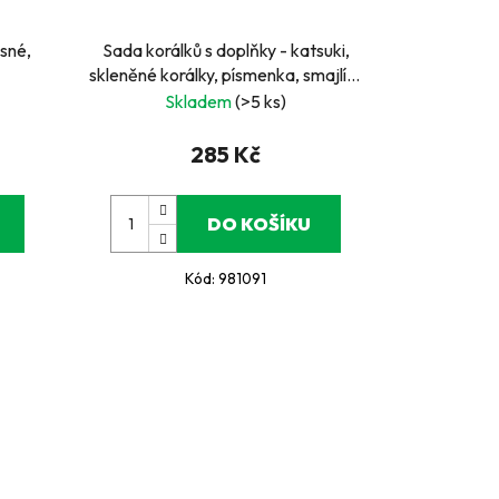
asné,
Sada korálků s doplňky - katsuki,
skleněné korálky, písmenka, smajlíci,
květiny
Skladem
(>5 ks)
285 Kč
DO KOŠÍKU
Kód:
981091