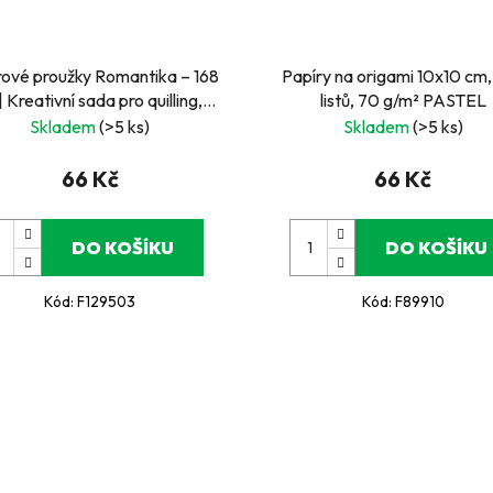
rové proužky Romantika – 168
Papíry na origami 10x10 cm
| Kreativní sada pro quilling,
listů, 70 g/m² PASTEL
korace a papírové tvoření
Skladem
(>5 ks)
Skladem
(>5 ks)
66 Kč
66 Kč
DO KOŠÍKU
DO KOŠÍKU
Kód:
F129503
Kód:
F89910