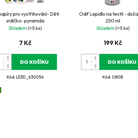
apíry pro vystřihování- Děti
Odif Lepidlo na textil - doč
srdíčko- pyramida
250 ml
Skladem
(>5 ks)
Skladem
(>5 ks)
7 Kč
199 Kč
DO KOŠÍKU
DO KOŠÍKU
Kód:
LE3D_630054
Kód:
O808