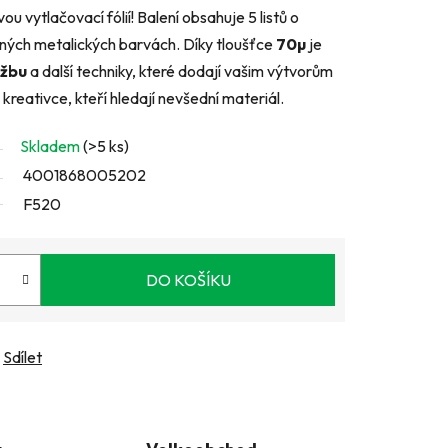
u vytlačovací fólií! Balení obsahuje 5 listů o
ných metalických barvách. Díky tloušťce
70µ
je
ažbu
a další techniky, které dodají vašim výtvorům
 kreativce, kteří hledají nevšední materiál.
Skladem
(>5 ks)
4001868005202
F520
DO KOŠÍKU
Sdílet