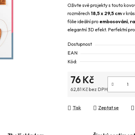
Oživte své projekty s touto kovovo
z
rozměrech
18,5 x 29,5 cm
v krás
5
fólie ideální pro
embosování
,
r
hvězdiček.
elegantní 3D efekt. Perfektní pro
Dostupnost
EAN
Kód:
76 Kč
62,81 Kč bez DPH
Měrná cena:
Tisk
Zeptat se