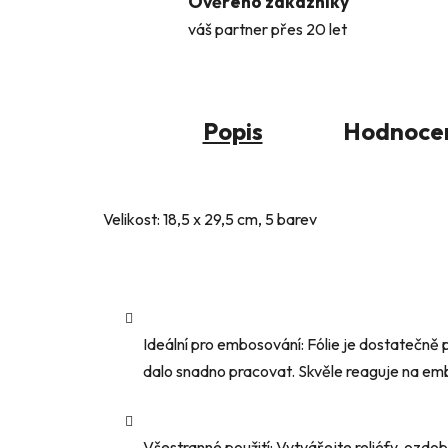
Ověřeno zákazníky
váš partner přes 20 let
Popis
Hodnoce
Velikost: 18,5 x 29,5 cm, 5 barev
Ideální pro embosování: Fólie je dostatečně p
dalo snadno pracovat. Skvěle reaguje na emb
Všestranné použití: Vytvářejte reliéfy, ozdob