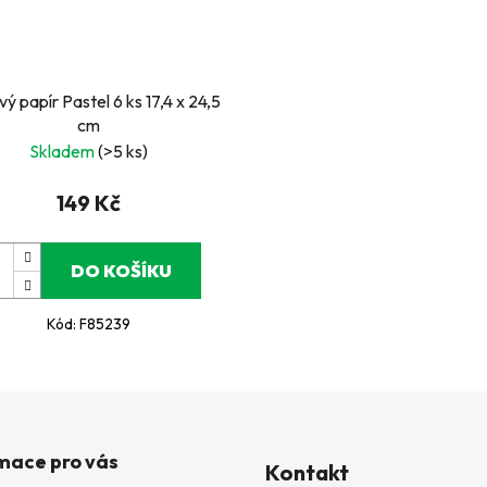
vý papír Pastel 6 ks 17,4 x 24,5
cm
Skladem
(>5 ks)
149 Kč
DO KOŠÍKU
Kód:
F85239
mace pro vás
Kontakt