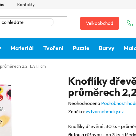
ás
Kontakty
Velkoobchod
y
Materiál
Tvoření
Puzzle
Barvy
Malo
průměrech 2,2; 1,7; 1,1 cm
Knoflíky dřevě
průměrech 2,2; 
Průměrné
Neohodnoceno
Podrobnosti hod
hodnocení
Značka:
vytvarnehracky.cz
produktu
Knoflíky dřevěné, 30 ks - průměr 2
je
žlutou a růžovou - po 3 ks, středn
0,0