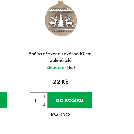
Baňka dřevěná závěsná 10 cm,
pálená bílá
Skladem
(1 ks)
22 Kč
DO KOŠÍKU
Kód:
4042