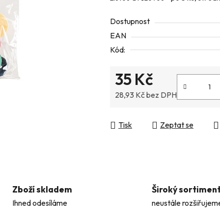
z
Dostupnost
5
EAN
hvězdiček.
Kód:
35 Kč
28,93 Kč bez DPH
Měrná cena:
Tisk
Zeptat se
Zboží skladem
Široký sortimen
Ihned odesíláme
neustále rozšiřujem