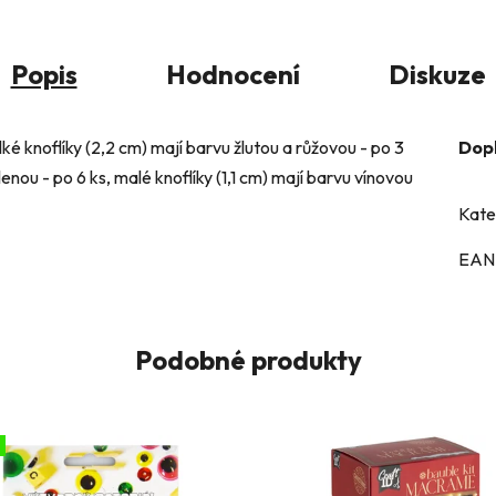
Popis
Hodnocení
Diskuze
elké knoflíky (2,2 cm) mají barvu žlutou a růžovou - po 3
Dop
lenou - po 6 ks, malé knoflíky (1,1 cm) mají barvu vínovou
Kate
EAN
Podobné produkty