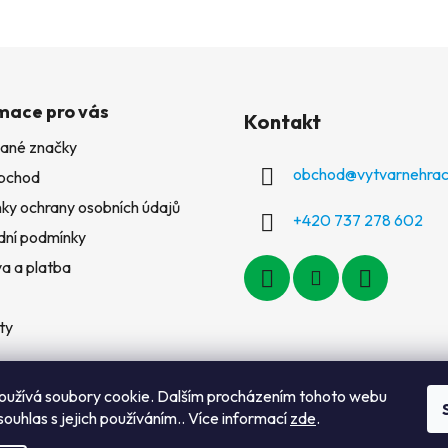
mace pro vás
Kontakt
ané značky
obchod
@
vytvarnehrac
bchod
ky ochrany osobních údajů
+420 737 278 602
ní podmínky
a a platba
ty
oužívá soubory cookie. Dalším procházením tohoto webu
souhlas s jejich používáním.. Více informací
zde
.