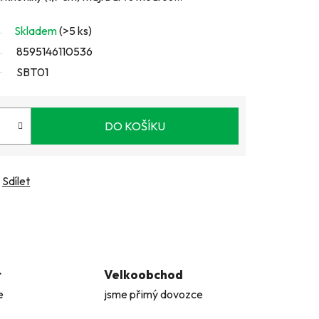
Skladem
(>5 ks)
8595146110536
SBT01
DO KOŠÍKU
Sdílet
t
Velkoobchod
e
jsme přimý dovozce