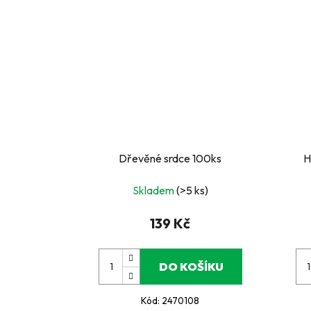
Dřevěné srdce 100ks
H
Skladem
(>5 ks)
139 Kč
DO KOŠÍKU
Kód:
2470108