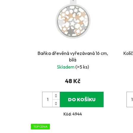
Baňka dřevěná vyřezávaná 16 cm,
Kolíč
bílá
Skladem
(>5 ks)
48 Kč
DO KOŠÍKU
Kód:
4944
TOP CENA