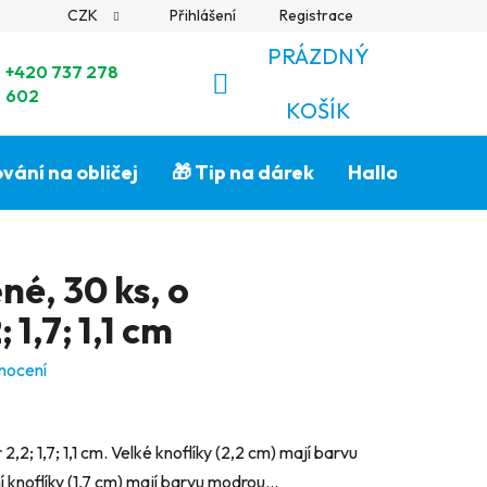
CZK
Přihlášení
Registrace
PRÁZDNÝ
+420 737 278
602
NÁKUPNÍ
KOŠÍK
KOŠÍK
vání na obličej
🎁 Tip na dárek
Halloween🎃
né, 30 ks, o
1,7; 1,1 cm
nocení
,2; 1,7; 1,1 cm. Velké knoflíky (2,2 cm) mají barvu
í knoflíky (1,7 cm) mají barvu modrou...