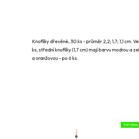
Knoflíky dřevěné, 30 ks - průměr 2,2; 1,7; 1,1 cm. V
ks, střední knoflíky (1,7 cm) mají barvu modrou a ze
a oranžovou - po 6 ks.
TOP CENA