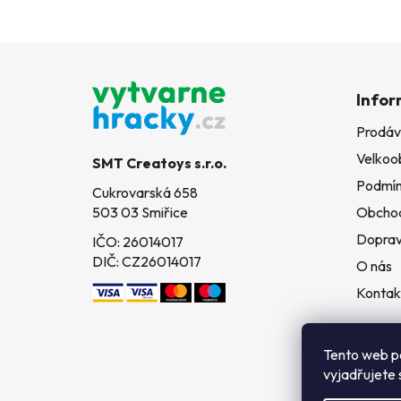
Z
á
Infor
p
Prodáv
a
Velkoo
t
SMT Creatoys s.r.o.
í
Podmín
Cukrovarská 658
503 03 Smiřice
Obchod
Doprav
IČO: 26014017
DIČ: CZ26014017
O nás
Kontak
Tento web p
vyjadřujete 