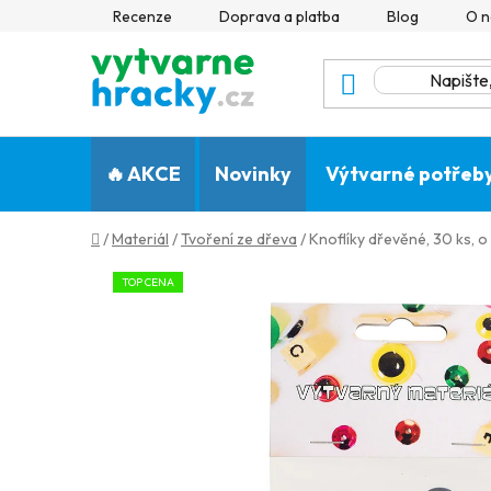
Přejít
Recenze
Doprava a platba
Blog
O n
na
obsah
🔥 AKCE
Novinky
Výtvarné potřeb
Domů
/
Materiál
/
Tvoření ze dřeva
/
Knoflíky dřevěné, 30 ks, o 
TOP CENA