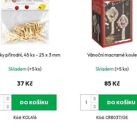
ky přírodní, 45 ks - 25 x 3 mm
Vánoční macramé koule
Skladem
(>5 ks)
Skladem
(>5 ks)
37 Kč
85 Kč
DO KOŠÍKU
DO KOŠÍKU
Kód:
KOL416
Kód:
CR8037/GE