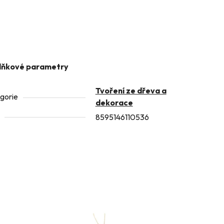
lňkové parametry
Tvoření ze dřeva a
gorie
dekorace
8595146110536