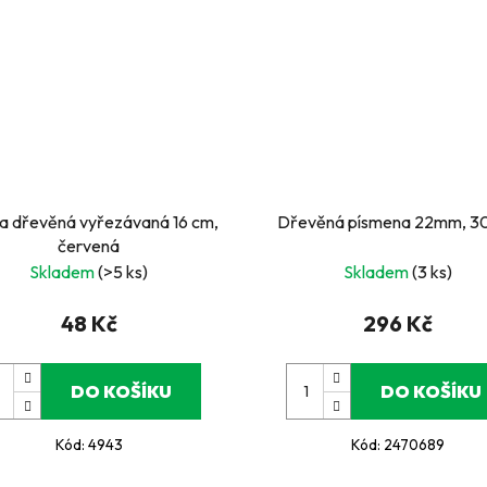
a dřevěná vyřezávaná 16 cm,
Dřevěná písmena 22mm, 3
červená
Skladem
(>5 ks)
Skladem
(3 ks)
48 Kč
296 Kč
DO KOŠÍKU
DO KOŠÍKU
Kód:
4943
Kód:
2470689