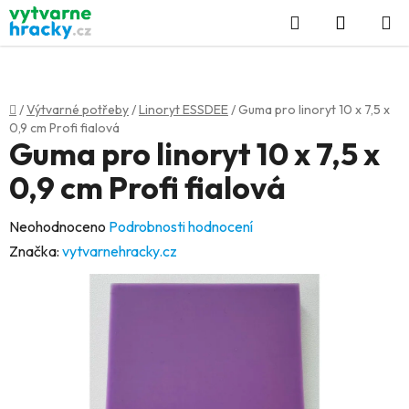
Přejít
Hledat
NÁKUP
na
KOŠÍK
obsah
Domů
/
Výtvarné potřeby
/
Linoryt ESSDEE
/
Guma pro linoryt 10 x 7,5 x
0,9 cm Profi fialová
Guma pro linoryt 10 x 7,5 x
0,9 cm Profi fialová
Průměrné
Neohodnoceno
Podrobnosti hodnocení
hodnocení
Značka:
vytvarnehracky.cz
produktu
je
0,0
z
5
hvězdiček.