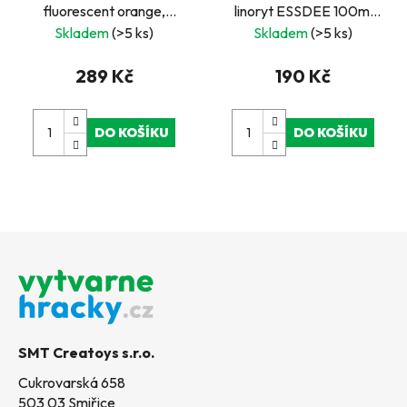
fluorescent orange,
linoryt ESSDEE 100ml
oranžová
stříbrná
Skladem
(>5 ks)
Skladem
(>5 ks)
289 Kč
190 Kč
DO KOŠÍKU
DO KOŠÍKU
Z
á
p
a
t
SMT Creatoys s.r.o.
í
Cukrovarská 658
503 03 Smiřice