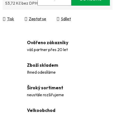
53,72 Kč bez DPH
Měrná cena:
Tisk
Zeptat se
Sdílet
Ověřeno zákazníky
váš partner přes 20 let
Zboží skladem
Ihned odesíláme
Široký sortiment
neustále rozšiřujeme
Velkoobchod