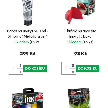
Barva na linoryt 300 ml -
Chránič na ruce pro
Stříbrná "Metallic silver"
linoryt v boxu
Skladem
(>5 ks)
Skladem
(>5 ks)
299 Kč
98 Kč
DO KOŠÍKU
DO KOŠÍKU