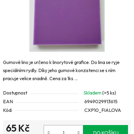
Gumové lino je určeno k linorytové grafice. Do lina se ryje
speciálními rydly. Díky jeho gumové konzistenci se s ním
pracuje velice snadně. Cena za 1ks ...
Dostupnost
Skladem
(>5 ks)
EAN
6949029913615
Kód:
CXP10_FIALOVA
65 Kč
DO KOŠÍKU