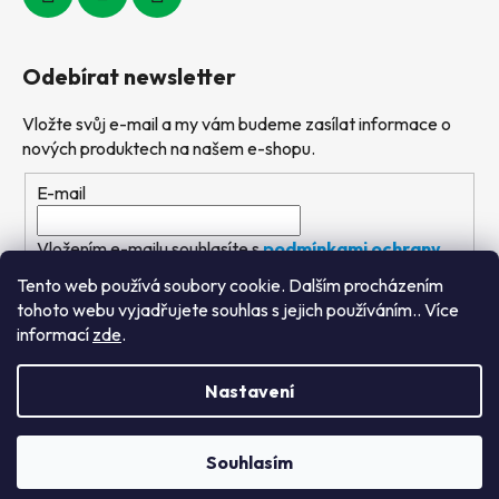
Odebírat newsletter
Vložte svůj e-mail a my vám budeme zasílat informace o
nových produktech na našem e-shopu.
E-mail
Vložením e-mailu souhlasíte s
podmínkami ochrany
osobních údajů
Tento web používá soubory cookie. Dalším procházením
tohoto webu vyjadřujete souhlas s jejich používáním.. Více
PŘIHLÁSIT SE
informací
zde
.
Nastavení
Vytvořil Shoptet
&
PekneWeby
Souhlasím
Copyright 2026
Výtvarné hračky
. Všechna práva
vyhrazena.