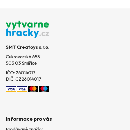
Z
á
p
a
t
SMT Creatoys s.r.o.
í
Cukrovarská 658
503 03 Smiřice
IČO: 26014017
DIČ: CZ26014017
Informace pro vás
Prodávané značky