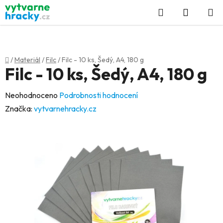
Přejít
Hledat
NÁKUP
na
KOŠÍK
obsah
Domů
/
Materiál
/
Filc
/
Filc - 10 ks, Šedý, A4, 180 g
Filc - 10 ks, Šedý, A4, 180 g
Průměrné
Neohodnoceno
Podrobnosti hodnocení
hodnocení
Značka:
vytvarnehracky.cz
produktu
je
0,0
z
5
hvězdiček.