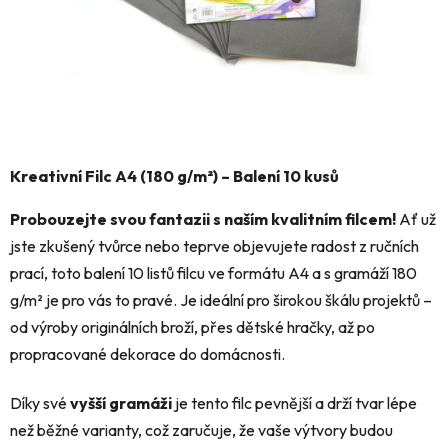
Kreativní Filc A4 (180 g/m²) – Balení 10 kusů
Probouzejte svou fantazii s naším kvalitním filcem!
Ať už
jste zkušený tvůrce nebo teprve objevujete radost z ručních
prací, toto balení 10 listů filcu ve formátu A4 a s gramáží 180
g/m² je pro vás to pravé. Je ideální pro širokou škálu projektů –
od výroby originálních broží, přes dětské hračky, až po
propracované dekorace do domácnosti.
Díky své
vyšší gramáži
je tento filc pevnější a drží tvar lépe
než běžné varianty, což zaručuje, že vaše výtvory budou