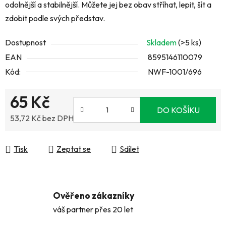
odolnější a stabilnější. Můžete jej bez obav stříhat, lepit, šít a
zdobit podle svých představ.
Dostupnost
Skladem
(>5 ks)
EAN
8595146110079
Kód:
NWF-1001/696
65 Kč
DO KOŠÍKU
53,72 Kč bez DPH
Měrná cena:
Tisk
Zeptat se
Sdílet
Ověřeno zákazníky
váš partner přes 20 let