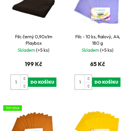
Filc černý 0,90x1m
Filc - 10 ks, fialový, A4,
Playbox
180 g
Skladem
(>5 ks)
Skladem
(>5 ks)
199 Kč
65 Kč
DO KOŠÍKU
DO KOŠÍKU
TOP CENA