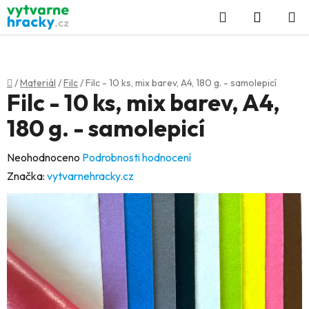
Přejít
Hledat
NÁKUP
na
KOŠÍK
obsah
Domů
/
Materiál
/
Filc
/
Filc - 10 ks, mix barev, A4, 180 g. - samolepicí
Filc - 10 ks, mix barev, A4,
180 g. - samolepicí
Průměrné
Neohodnoceno
Podrobnosti hodnocení
hodnocení
Značka:
vytvarnehracky.cz
produktu
je
0,0
z
5
hvězdiček.