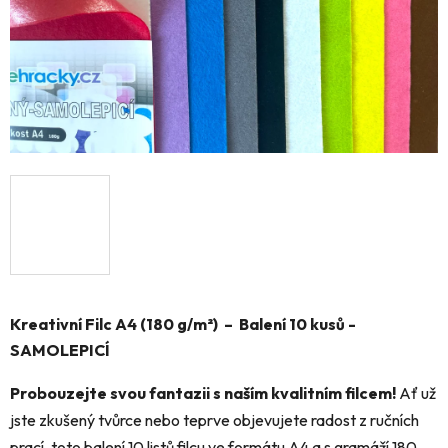
Kreativní Filc A4 (180 g/m²) – Balení 10 kusů -
SAMOLEPICÍ
Probouzejte svou fantazii s naším kvalitním filcem!
Ať už
jste zkušený tvůrce nebo teprve objevujete radost z ručních
prací, toto balení 10 listů filcu ve formátu A4 a s gramáží 180