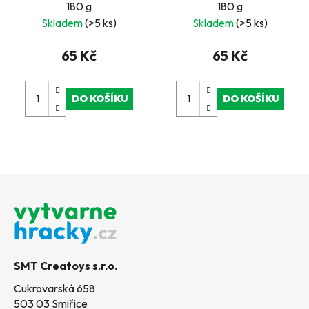
180 g
180 g
Skladem
(>5 ks)
Skladem
(>5 ks)
65 Kč
65 Kč
DO KOŠÍKU
DO KOŠÍKU
Z
á
p
a
t
SMT Creatoys s.r.o.
í
Cukrovarská 658
503 03 Smiřice