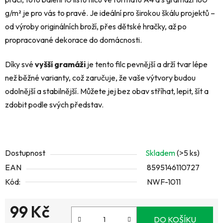
g/m² je pro vás to pravé. Je ideální pro širokou škálu projektů –
od výroby originálních broží, přes dětské hračky, až po
propracované dekorace do domácnosti.
Díky své
vyšší gramáži
je tento filc pevnější a drží tvar lépe
než běžné varianty, což zaručuje, že vaše výtvory budou
odolnější a stabilnější. Můžete jej bez obav stříhat, lepit, šít a
zdobit podle svých představ.
Dostupnost
Skladem
(>5 ks)
EAN
8595146110727
Kód:
NWF-1011
99 Kč
DO KOŠÍKU