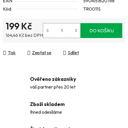
EAN
5904151820768
Kód:
TR0011S
199 Kč
DO KOŠÍKU
164,46 Kč bez DPH
Měrná cena:
Tisk
Zeptat se
Sdílet
Ověřeno zákazníky
váš partner přes 20 let
Zboží skladem
Ihned odesíláme