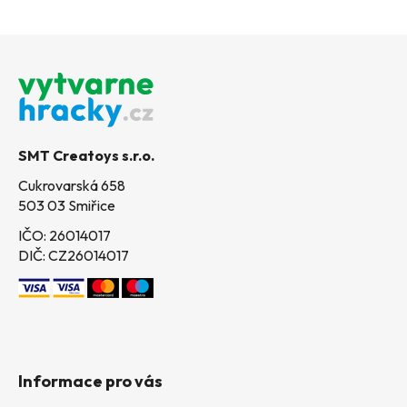
Z
á
p
a
t
SMT Creatoys s.r.o.
í
Cukrovarská 658
503 03 Smiřice
IČO: 26014017
DIČ: CZ26014017
Informace pro vás