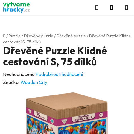
Přejít
Hledat
NÁKUP
na
KOŠÍK
obsah
Domů
/
Puzzle
/
Dřevěné puzzle
/
Dřevěné puzzle
/
Dřevěné Puzzle Klidné
cestování S, 75 dílků
Dřevěné Puzzle Klidné
cestování S, 75 dílků
Průměrné
Neohodnoceno
Podrobnosti hodnocení
hodnocení
Značka:
Wooden City
produktu
je
0,0
z
5
hvězdiček.