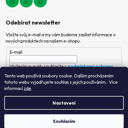
Odebírat newsletter
Vložte svůj e-mail a my vám budeme zasílat informace o
nových produktech na našem e-shopu.
E-mail
Vložením e-mailu souhlasíte s
podmínkami ochrany
osobních údajů
Tento web používá soubory cookie. Dalším procházením
tohoto webu vyjadřujete souhlas s jejich používáním.. Více
PŘIHLÁSIT SE
informací
zde
.
Nastavení
Vytvořil Shoptet
&
PekneWeby
Souhlasím
Copyright 2026
Výtvarné hračky
. Všechna práva