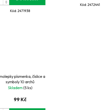
Kód:
2472441
Kód:
2471938
molepky písmenka, číslice a
symboly 10 archů
Skladem
(5 ks)
99 Kč