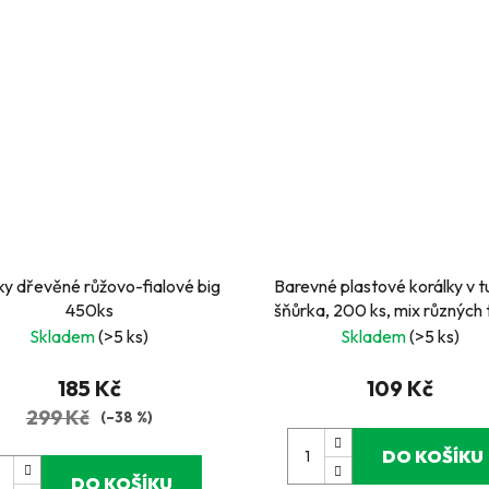
ky dřevěné růžovo-fialové big
Barevné plastové korálky v t
450ks
šňůrka, 200 ks, mix různých 
Skladem
(>5 ks)
Skladem
(>5 ks)
185 Kč
109 Kč
299 Kč
(–38 %)
DO KOŠÍKU
DO KOŠÍKU