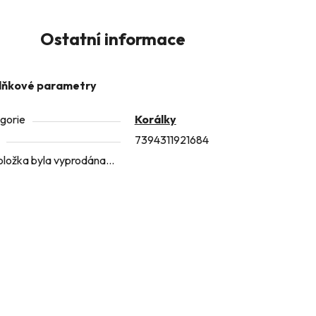
Ostatní informace
lňkové parametry
gorie
Korálky
7394311921684
oložka byla vyprodána…