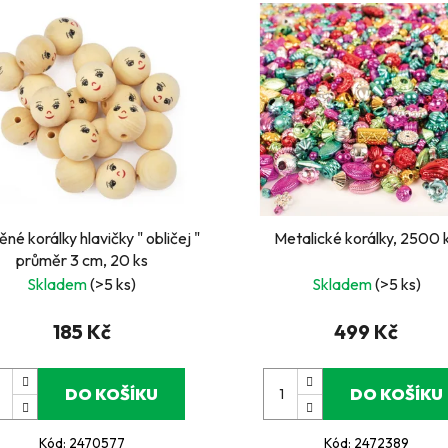
né korálky hlavičky " obličej "
Metalické korálky, 2500 
průměr 3 cm, 20 ks
Skladem
(>5 ks)
Skladem
(>5 ks)
185 Kč
499 Kč
DO KOŠÍKU
DO KOŠÍKU
Kód:
2470577
Kód:
2472389