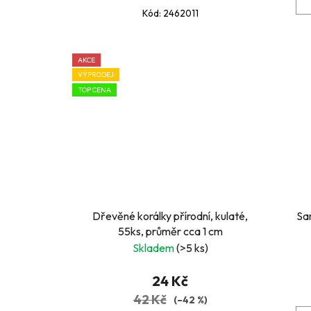
Kód:
2462011
AKCE
VÝPRODEJ
TOP CENA
Dřevěné korálky přírodní, kulaté,
Sa
55ks, průměr cca 1 cm
Skladem
(>5 ks)
24 Kč
42 Kč
(–42 %)