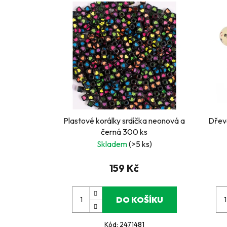
Plastové korálky srdíčka neonová a
Dřevě
černá 300 ks
Skladem
(>5 ks)
159 Kč
DO KOŠÍKU
Kód:
2471481