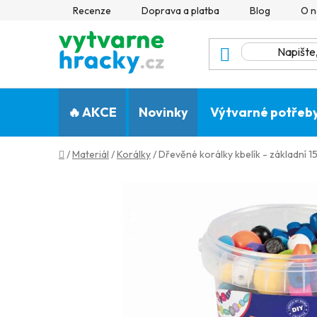
Přejít
Recenze
Doprava a platba
Blog
O n
na
obsah
🔥 AKCE
Novinky
Výtvarné potřeb
Domů
/
Materiál
/
Korálky
/
Dřevěné korálky kbelík - základní 1