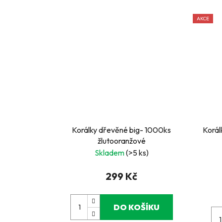
AKCE
Korálky dřevěné big- 1000ks
Korál
žlutooranžové
Skladem
(>5 ks)
299 Kč
DO KOŠÍKU