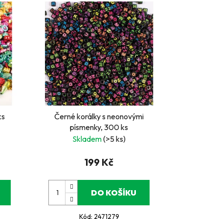
ks
Černé korálky s neonovými
písmenky, 300 ks
Skladem
(>5 ks)
199 Kč
DO KOŠÍKU
Kód:
2471279