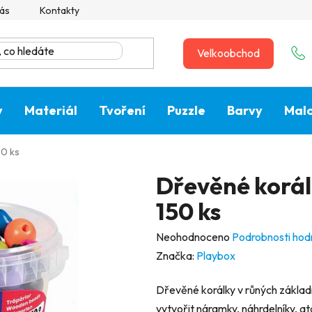
ás
Kontakty
Velkoobchod
y
Materiál
Tvoření
Puzzle
Barvy
Malo
50 ks
Dřevěné korálk
150 ks
Průměrné
Neohodnoceno
Podrobnosti hod
hodnocení
Značka:
Playbox
produktu
Dřevěné korálky v růných základ
je
vytvořit náramky, náhrdelníky, at
0,0