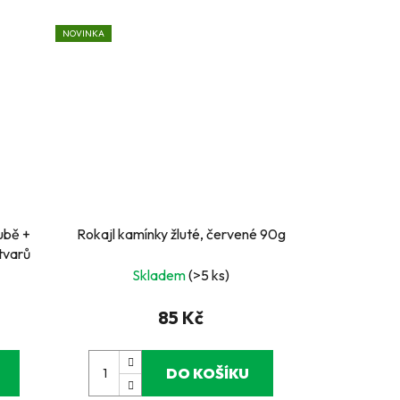
NOVINKA
ubě +
Rokajl kamínky žluté, červené 90g
tvarů
Skladem
(>5 ks)
85 Kč
DO KOŠÍKU