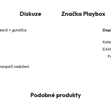
Diskuze
Značka
Playbox
arech + gumička
Dop
Kate
EAN
P
ebezpečí zadušení.
Podobné produkty