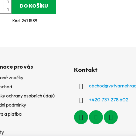
DO KOŠÍKU
Kód:
2471539
mace pro vás
Kontakt
ané značky
obchod
@
vytvarnehrac
bchod
ky ochrany osobních údajů
+420 737 278 602
ní podmínky
a a platba
ty