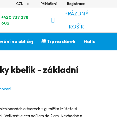
CZK
Přihlášení
Registrace
PRÁZDNÝ
+420 737 278
602
NÁKUPNÍ
KOŠÍK
KOŠÍK
vání na obličej
🎁 Tip na dárek
Halloween🎃
y kbelík - základní
nocení
ních barvách a tvarech + gumička Můžete si
d.. Velikost je cca od 1 cm do 2 cm. Nevhodné p...