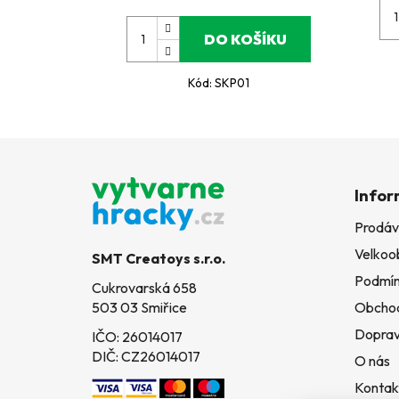
DO KOŠÍKU
Kód:
SKP01
Z
á
Infor
p
Prodáv
a
Velkoo
t
SMT Creatoys s.r.o.
í
Podmín
Cukrovarská 658
503 03 Smiřice
Obchod
Doprav
IČO: 26014017
DIČ: CZ26014017
O nás
Kontak