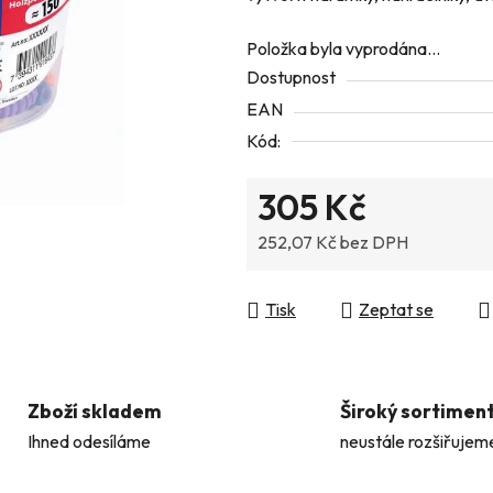
z
Položka byla vyprodána…
5
Dostupnost
hvězdiček.
EAN
Kód:
305 Kč
252,07 Kč bez DPH
Měrná cena:
Tisk
Zeptat se
Zboží skladem
Široký sortimen
Ihned odesíláme
neustále rozšiřujem