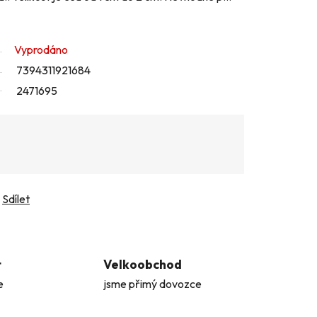
Vyprodáno
7394311921684
2471695
Sdílet
t
Velkoobchod
e
jsme přimý dovozce