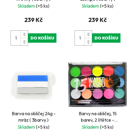
Skladem
(>5 ks)
Skladem
(>5 ks)
239 Kč
239 Kč
DO KOŠÍKU
DO KOŠÍKU
Barva na obličej 24g -
Barvy na obličej, 15
mráz ( 3barvy )
barev, 2 štětce -
neonové barvy
Skladem
(>5 ks)
Skladem
(>5 ks)