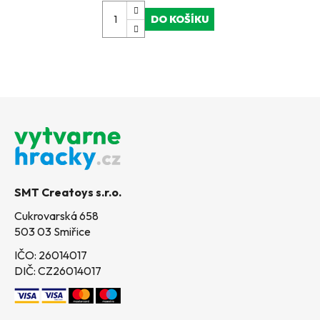
DO KOŠÍKU
Z
á
p
a
t
SMT Creatoys s.r.o.
í
Cukrovarská 658
503 03 Smiřice
IČO: 26014017
DIČ: CZ26014017