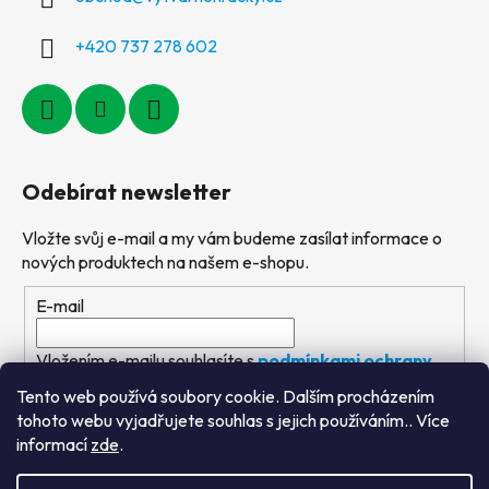
+420 737 278 602
Odebírat newsletter
Vložte svůj e-mail a my vám budeme zasílat informace o
nových produktech na našem e-shopu.
E-mail
Vložením e-mailu souhlasíte s
podmínkami ochrany
osobních údajů
Tento web používá soubory cookie. Dalším procházením
tohoto webu vyjadřujete souhlas s jejich používáním.. Více
PŘIHLÁSIT SE
informací
zde
.