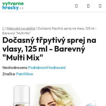
Přejít
Hledat
NÁKUP
na
KOŠÍK
obsah
Domů
/
Malování na obličej
/
Dočasný třpytivý sprej na vlasy, 125 ml -
Barevný "Multi Mix"
Dočasný třpytivý sprej na
vlasy, 125 ml - Barevný
"Multi Mix"
Průměrné
Neohodnoceno
Podrobnosti hodnocení
hodnocení
Značka:
PaintGlow
produktu
je
0,0
z
5