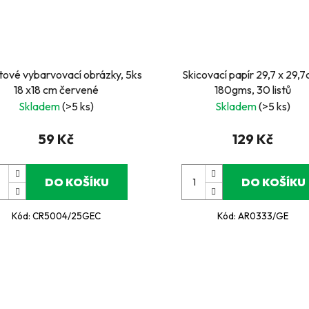
ové vybarvovací obrázky, 5ks
Skicovací papír 29,7 x 29,7
18 x18 cm červené
180gms, 30 listů
Skladem
(>5 ks)
Skladem
(>5 ks)
59 Kč
129 Kč
DO KOŠÍKU
DO KOŠÍKU
Kód:
CR5004/25GEC
Kód:
AR0333/GE