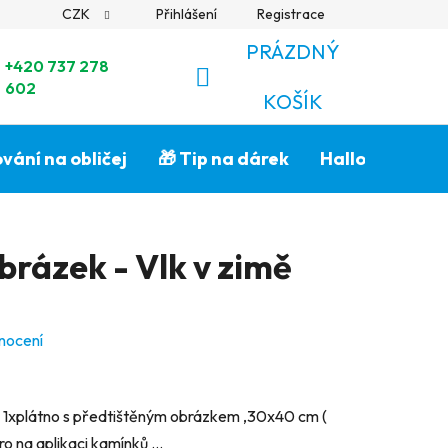
CZK
Přihlášení
Registrace
PRÁZDNÝ
+420 737 278
602
NÁKUPNÍ
KOŠÍK
KOŠÍK
vání na obličej
🎁 Tip na dárek
Halloween🎃
rázek - Vlk v zimě
nocení
1xplátno s předtištěným obrázkem ,30x40 cm (
o na aplikaci kamínků ...