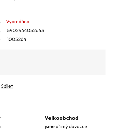
Vyprodáno
5902444052643
1005264
Sdílet
t
Velkoobchod
e
jsme přimý dovozce