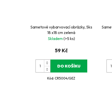
Sametové vybarvovací obrázky, 5ks
Samet
18 x18 cm zelená
Skladem
(>5 ks)
59 Kč
DO KOŠÍKU
Kód:
CR5004/GEZ