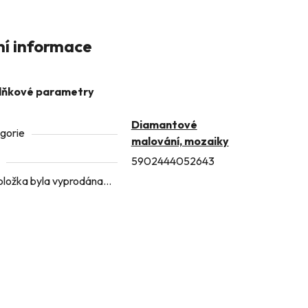
ní informace
lňkové parametry
Diamantové
gorie
malování, mozaiky
5902444052643
oložka byla vyprodána…