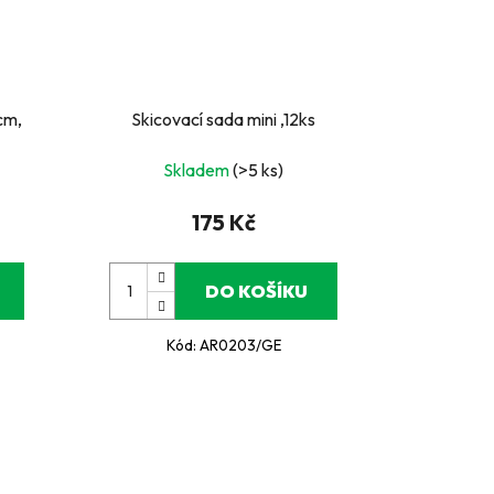
cm,
Skicovací sada mini ,12ks
Skladem
(>5 ks)
175 Kč
DO KOŠÍKU
Kód:
AR0203/GE