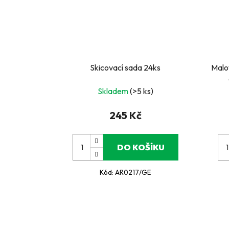
Skicovací sada 24ks
Malov
Skladem
(>5 ks)
245 Kč
DO KOŠÍKU
Kód:
AR0217/GE