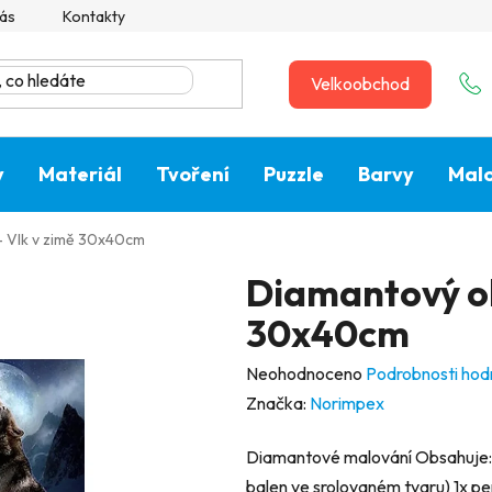
ás
Kontakty
Velkoobchod
y
Materiál
Tvoření
Puzzle
Barvy
Malo
 Vlk v zimě 30x40cm
Diamantový ob
30x40cm
Průměrné
Neohodnoceno
Podrobnosti hod
hodnocení
Značka:
Norimpex
produktu
Diamantové malování Obsahuje: 
je
balen ve srolovaném tvaru) 1x per
0,0