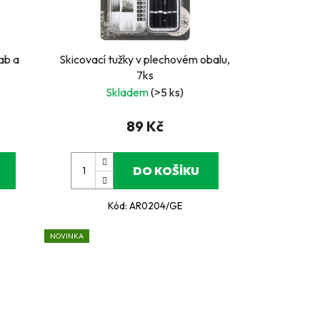
rab a
Skicovací tužky v plechovém obalu,
7ks
Skladem
(>5 ks)
89 Kč
DO KOŠÍKU
Kód:
AR0204/GE
NOVINKA