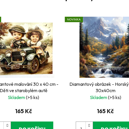
NOVINKA
ntové malování 30 x 40 cm -
Diamantový obrázek - Horský
Děti ve starobylém autě
30x40cm
Skladem
(>5 ks)
Skladem
(>5 ks)
165 Kč
165 Kč