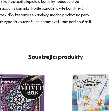
 ztratí viskozita lepidla a kamínky nebudou držet.
 sáčcích s kamínky. Podle označení, víte kam který
vosk,díky kterému se kamínky snadno přichytí na pero.
az vypadá kouzelně, lze zarámovat- rám není součástí
Související produkty