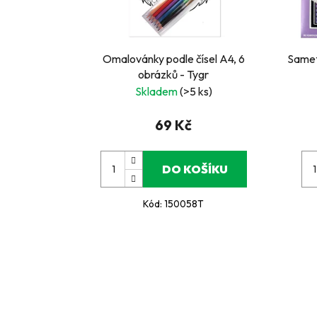
Omalovánky podle čísel A4, 6
Samet
obrázků - Tygr
Skladem
(>5 ks)
69 Kč
DO KOŠÍKU
Kód:
150058T