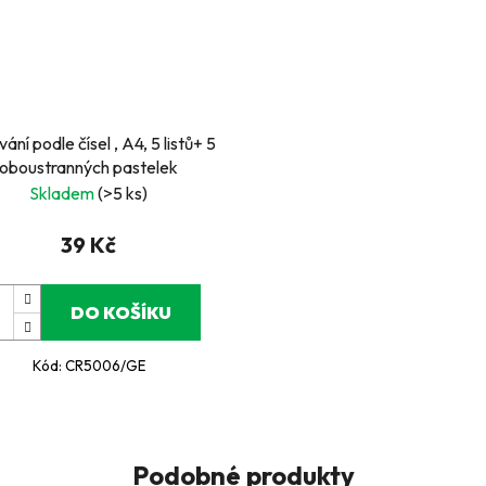
ání podle čísel , A4, 5 listů+ 5
oboustranných pastelek
Skladem
(>5 ks)
39 Kč
DO KOŠÍKU
Kód:
CR5006/GE
Podobné produkty