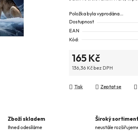
z
Položka byla vyprodána…
5
Dostupnost
hvězdiček.
EAN
Kód:
165 Kč
136,36 Kč bez DPH
Měrná cena:
Tisk
Zeptat se
Zboží skladem
Široký sortimen
Ihned odesíláme
neustále rozšiřujem