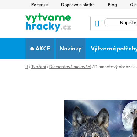
Přejít
Recenze
Doprava a platba
Blog
O n
na
obsah
🔥 AKCE
Novinky
Výtvarné potřeb
Domů
/
Tvoření
/
Diamantové malování
/
Diamantový obrázek -