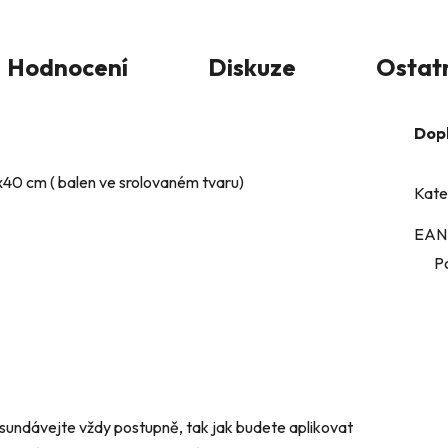
Hodnocení
Diskuze
Ostat
Dop
40 cm ( balen ve srolovaném tvaru)
Kate
EAN
P
u sundávejte vždy postupně, tak jak budete aplikovat