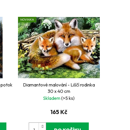
NOVINKA
 potok
Diamantové malování - Liščí rodinka
30 x 40 cm
Skladem
(>5 ks)
165 Kč