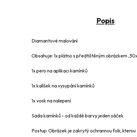
Popis
Diamantové malování
Obsahuje: 1x plátno s předtištěným obrázkem ,30x
1x pero na aplikaci kamínků
1x kalíšek na vysypání kamínků
1x vosk na nalepení
Sada kamínků - od každé barvy jeden sáček
Postup: Obrázek je zakrytý ochrannou folii, ktero