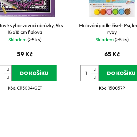
ové vybarvovací obrázky, 5ks
Malování podle čísel- Psi, k
18 x18 cm fialová
ryby
Skladem
(>5 ks)
Skladem
(>5 ks)
59 Kč
65 Kč
DO KOŠÍKU
DO KOŠÍKU
Kód:
CR5004/GEF
Kód:
150057P