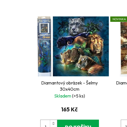
NOVINKA
Diamantový obrázek - Šelmy
Diama
30x40cm
Skladem
(>5 ks)
165 Kč