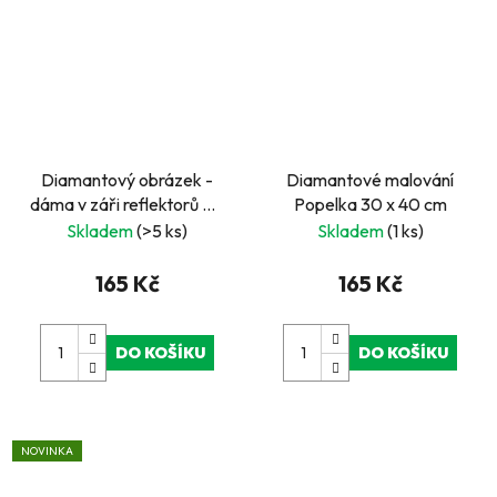
Diamantový obrázek -
Diamantové malování
dáma v záři reflektorů 30
Popelka 30 x 40 cm
x 40 cm
Skladem
(>5 ks)
Skladem
(1 ks)
165 Kč
165 Kč
DO KOŠÍKU
DO KOŠÍKU
NOVINKA