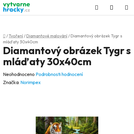
Přejít
Hledat
NÁKUP
na
KOŠÍK
obsah
Domů
/
Tvoření
/
Diamantové malování
/
Diamantový obrázek Tygr s
mláďaty 30x40cm
Diamantový obrázek Tygr s
mláďaty 30x40cm
Průměrné
Neohodnoceno
Podrobnosti hodnocení
hodnocení
Značka:
Norimpex
produktu
je
0,0
z
5
hvězdiček.