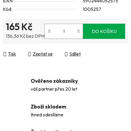
EAN
5902444052575
Kód:
1005257
165 Kč
DO KOŠÍKU
136,36 Kč bez DPH
Měrná cena:
Tisk
Zeptat se
Sdílet
Ověřeno zákazníky
váš partner přes 20 let
Zboží skladem
Ihned odesíláme