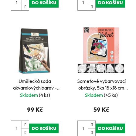
DO KOŠÍKU
DO KOŠÍKU
Umělecká sada
Sametové vybarvovací
akvarelových barev -
obrázky, 5ks 18 x18 cm
krajina
červené
Skladem
(4 ks)
Skladem
(>5 ks)
99 Kč
59 Kč
DO KOŠÍKU
DO KOŠÍKU