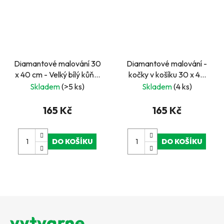
Diamantové malování 30
Diamantové malování -
x 40 cm - Velký bílý kůň v
kočky v košíku 30 x 40
mlze
cm
Skladem
(>5 ks)
Skladem
(4 ks)
165 Kč
165 Kč
DO KOŠÍKU
DO KOŠÍKU
Z
á