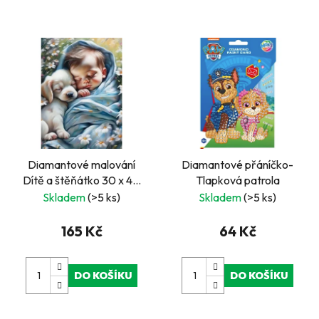
Diamantové malování
Diamantové přáníčko-
Dítě a štěňátko 30 x 40
Tlapková patrola
cm
Skladem
(>5 ks)
Skladem
(>5 ks)
165 Kč
64 Kč
DO KOŠÍKU
DO KOŠÍKU