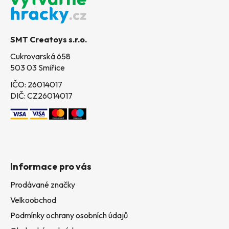
p
a
t
SMT Creatoys s.r.o.
í
Cukrovarská 658
503 03 Smiřice
IČO: 26014017
DIČ: CZ26014017
Informace pro vás
Prodávané značky
Velkoobchod
Podmínky ochrany osobních údajů