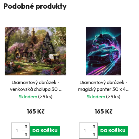
Podobné produkty
Diamantový obrázek -
Diamantový obrázek -
venkovská chalupa 30 x
magický panter 30 x 40
40 cm
cm
Skladem
(>5 ks)
Skladem
(>5 ks)
165 Kč
165 Kč
DO KOŠÍKU
DO KOŠÍKU