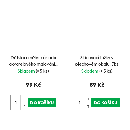
Dětská umělecká sada
Skicovací tužky v
akvarelového malování -
plechovém obalu, 7ks
květiny
Skladem
(>5 ks)
Skladem
(>5 ks)
99 Kč
89 Kč
DO KOŠÍKU
DO KOŠÍKU