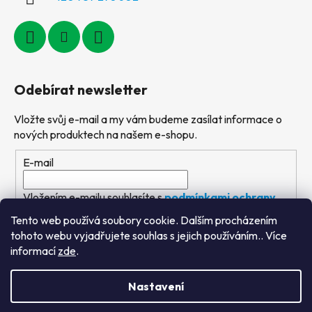
Odebírat newsletter
Vložte svůj e-mail a my vám budeme zasílat informace o
nových produktech na našem e-shopu.
E-mail
Vložením e-mailu souhlasíte s
podmínkami ochrany
osobních údajů
Tento web používá soubory cookie. Dalším procházením
tohoto webu vyjadřujete souhlas s jejich používáním.. Více
PŘIHLÁSIT SE
informací
zde
.
Nastavení