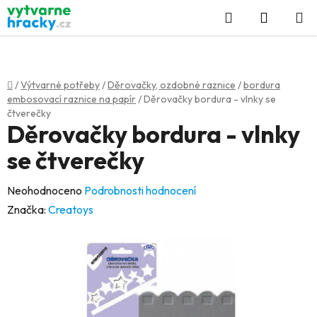
Přejít
Hledat
NÁKUP
na
KOŠÍK
obsah
Domů
/
Výtvarné potřeby
/
Děrovačky, ozdobné raznice
/
bordura
embosovací raznice na papír
/
Děrovačky bordura - vlnky se
čtverečky
Děrovačky bordura - vlnky
se čtverečky
Průměrné
Neohodnoceno
Podrobnosti hodnocení
hodnocení
Značka:
Creatoys
produktu
je
0,0
z
5