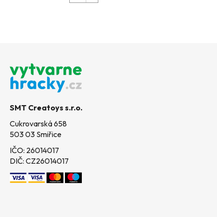
Z
á
p
a
t
SMT Creatoys s.r.o.
í
Cukrovarská 658
503 03 Smiřice
IČO: 26014017
DIČ: CZ26014017