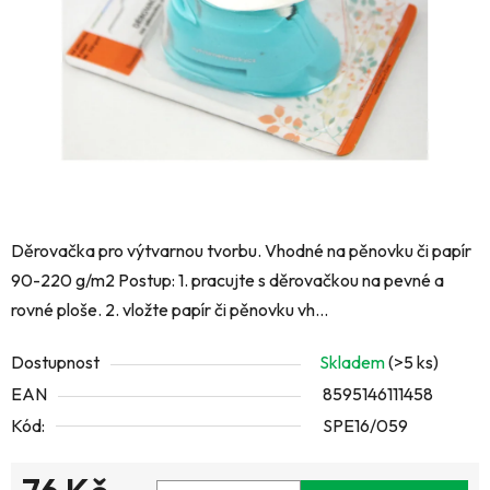
hvězdiček.
Děrovačka pro výtvarnou tvorbu. Vhodné na pěnovku či papír
90-220 g/m2 Postup: 1. pracujte s děrovačkou na pevné a
rovné ploše. 2. vložte papír či pěnovku vh...
Dostupnost
Skladem
(>5 ks)
EAN
8595146111458
Kód:
SPE16/059