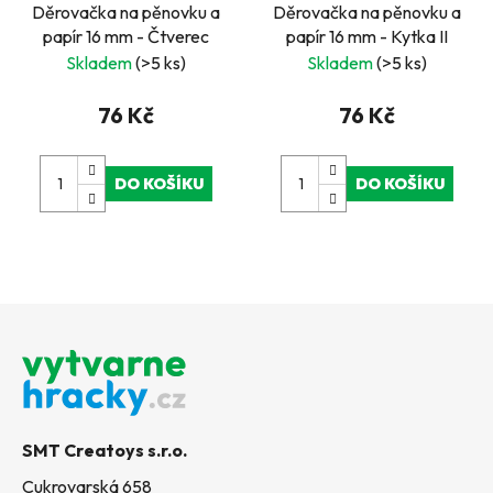
Děrovačka na pěnovku a
Děrovačka na pěnovku a
papír 16 mm - Čtverec
papír 16 mm - Kytka II
Skladem
(>5 ks)
Skladem
(>5 ks)
76 Kč
76 Kč
DO KOŠÍKU
DO KOŠÍKU
Z
á
p
a
t
SMT Creatoys s.r.o.
í
Cukrovarská 658