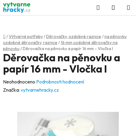
Přejít
Hledat
NÁKUP
na
KOŠÍK
obsah
Domů
/
Výtvarné potřeby
/
Děrovačky, ozdobné raznice
/
na pěnovku
ozdobné děrovačky, raznice
/
16 mm ozdobné děrovačky na
pěnovku
/
Děrovačka na pěnovku a papír 16 mm - Vločka I
Děrovačka na pěnovku a
papír 16 mm - Vločka I
Průměrné
Neohodnoceno
Podrobnosti hodnocení
hodnocení
Značka:
vytvarnehracky.cz
produktu
je
0,0
z
5