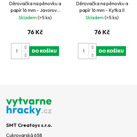
Děrovačka na pěnovku a
Děrovačka na pěnovku a
papír 16 mm - Javorový
papír 16 mm - Kytka II
list
Skladem
(>5 ks)
Skladem
(>5 ks)
76 Kč
76 Kč
DO KOŠÍKU
DO KOŠÍKU
Z
á
p
a
t
SMT Creatoys s.r.o.
í
Cukrovarská 658