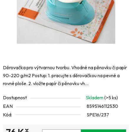
hvězdiček.
Děrovačka pro výtvarnou tvorbu. Vhodné na pěnovku či papír
90-220 g/m2 Postup: 1. pracujte s děrovačkou na pevné a
rovné ploše. 2. vložte papír či pěnovku vh...
Dostupnost
Skladem
(>5 ks)
EAN
8595146112530
Kód:
SPE16/237