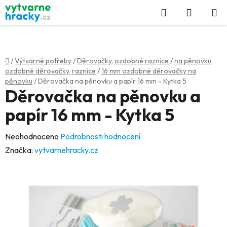
Přejít
Hledat
NÁKUP
na
KOŠÍK
obsah
Domů
/
Výtvarné potřeby
/
Děrovačky, ozdobné raznice
/
na pěnovku
ozdobné děrovačky, raznice
/
16 mm ozdobné děrovačky na
pěnovku
/
Děrovačka na pěnovku a papír 16 mm - Kytka 5
Děrovačka na pěnovku a
papír 16 mm - Kytka 5
Průměrné
Neohodnoceno
Podrobnosti hodnocení
hodnocení
Značka:
vytvarnehracky.cz
produktu
je
0,0
z
5