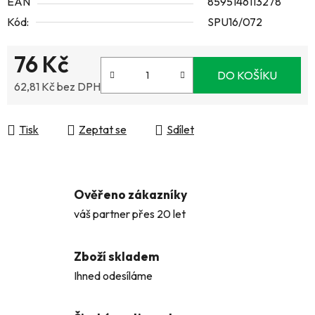
EAN
8595146113278
Kód:
SPU16/072
76 Kč
DO KOŠÍKU
62,81 Kč bez DPH
Měrná cena:
Tisk
Zeptat se
Sdílet
Ověřeno zákazníky
váš partner přes 20 let
Zboží skladem
Ihned odesíláme