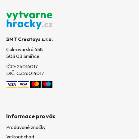
Z
á
p
a
t
SMT Creatoys s.r.o.
í
Cukrovarská 658
503 03 Smiřice
IČO: 26014017
DIČ: CZ26014017
Informace pro vás
Prodávané značky
Velkoobchod