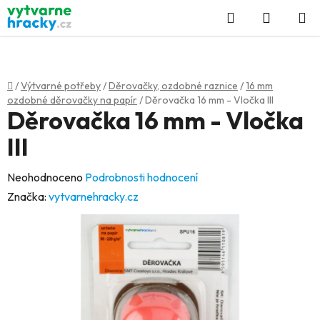
Přejít
Hledat
NÁKUP
na
KOŠÍK
obsah
Domů
/
Výtvarné potřeby
/
Děrovačky, ozdobné raznice
/
16 mm
ozdobné děrovačky na papír
/
Děrovačka 16 mm - Vločka III
Děrovačka 16 mm - Vločka
III
Průměrné
Neohodnoceno
Podrobnosti hodnocení
hodnocení
Značka:
vytvarnehracky.cz
produktu
je
0,0
z
5
hvězdiček.