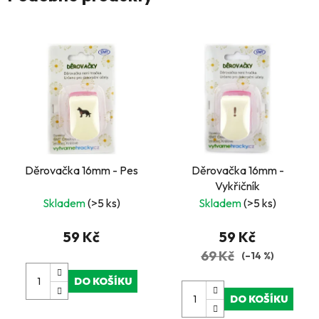
Děrovačka 16mm - Pes
Děrovačka 16mm -
Vykřičník
Skladem
(>5 ks)
Skladem
(>5 ks)
59 Kč
59 Kč
69 Kč
(–14 %)
DO KOŠÍKU
DO KOŠÍKU