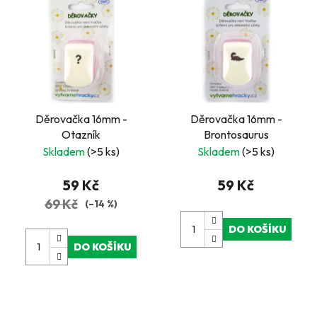
Děrovačka 16mm -
Děrovačka 16mm -
Otazník
Brontosaurus
Skladem
(>5 ks)
Skladem
(>5 ks)
59 Kč
59 Kč
69 Kč
(–14 %)
DO KOŠÍKU
DO KOŠÍKU