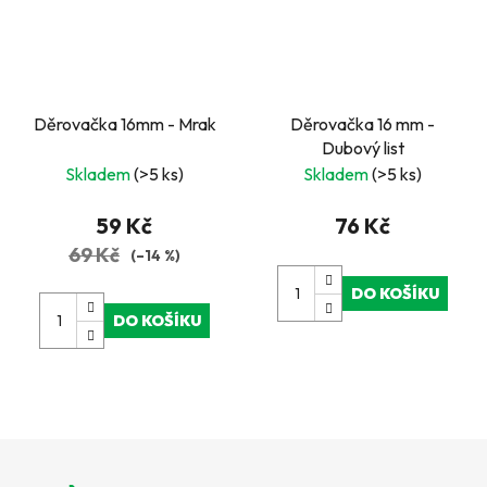
Děrovačka 16mm - Mrak
Děrovačka 16 mm -
Dubový list
Skladem
(>5 ks)
Skladem
(>5 ks)
59 Kč
76 Kč
69 Kč
(–14 %)
DO KOŠÍKU
DO KOŠÍKU
Z
á