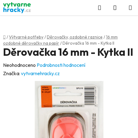
Přejít
Hledat
NÁKUP
na
KOŠÍK
obsah
Domů
/
Výtvarné potřeby
/
Děrovačky, ozdobné raznice
/
16 mm
ozdobné děrovačky na papír
/
Děrovačka 16 mm - Kytka II
Děrovačka 16 mm - Kytka II
Průměrné
Neohodnoceno
Podrobnosti hodnocení
hodnocení
Značka:
vytvarnehracky.cz
produktu
je
0,0
z
5
hvězdiček.