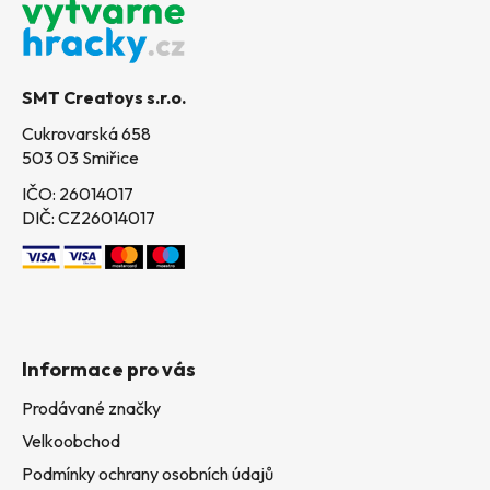
p
a
t
SMT Creatoys s.r.o.
í
Cukrovarská 658
503 03 Smiřice
IČO: 26014017
DIČ: CZ26014017
Informace pro vás
Prodávané značky
Velkoobchod
Podmínky ochrany osobních údajů