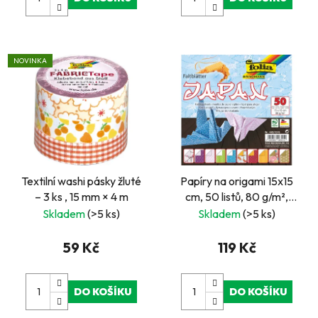
NOVINKA
Textilní washi pásky žluté
Papíry na origami 15x15
– 3 ks , 15 mm × 4 m
cm, 50 listů, 80 g/m²,
JAPAN
Skladem
(>5 ks)
Skladem
(>5 ks)
59 Kč
119 Kč
DO KOŠÍKU
DO KOŠÍKU