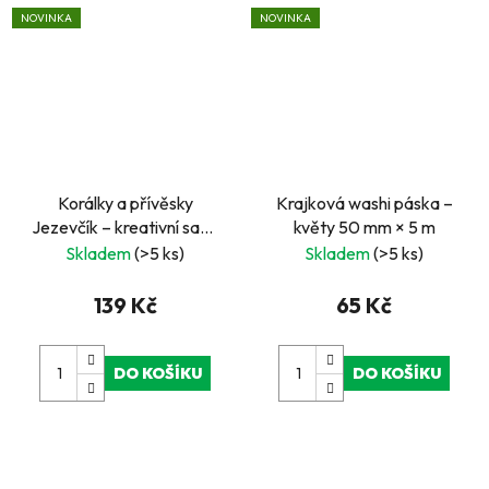
NOVINKA
NOVINKA
Korálky a přívěsky
Krajková washi páska –
Jezevčík – kreativní sada
květy 50 mm × 5 m
pro výrobu originálních
Skladem
(>5 ks)
Skladem
(>5 ks)
šperků
139 Kč
65 Kč
DO KOŠÍKU
DO KOŠÍKU