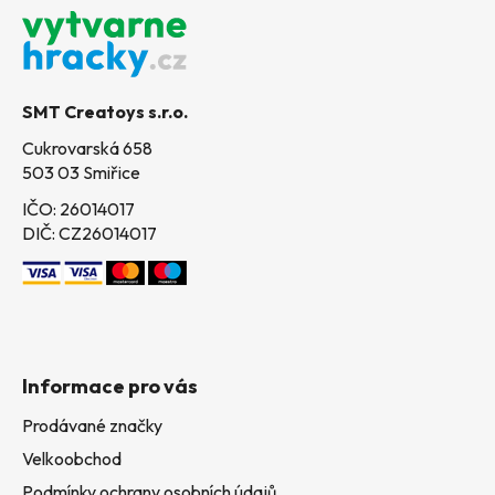
á
p
a
t
SMT Creatoys s.r.o.
í
Cukrovarská 658
503 03 Smiřice
IČO: 26014017
DIČ: CZ26014017
Informace pro vás
Prodávané značky
Velkoobchod
Podmínky ochrany osobních údajů