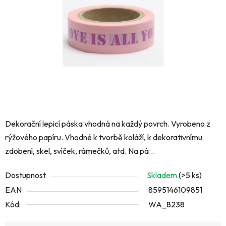
hvězdiček.
Dekorační lepicí páska vhodná na každý povrch. Vyrobeno z
rýžového papíru. Vhodné k tvorbě koláží, k dekorativnímu
zdobení, skel, svíček, rámečků, atd. Na pá...
Dostupnost
Skladem
(>5 ks)
EAN
8595146109851
Kód:
WA_8238