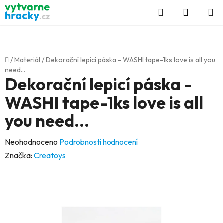
Přejít
Hledat
NÁKUP
na
KOŠÍK
obsah
Domů
/
Materiál
/
Dekorační lepicí páska - WASHI tape-1ks love is all you
need...
Dekorační lepicí páska -
WASHI tape-1ks love is all
you need...
Průměrné
Neohodnoceno
Podrobnosti hodnocení
hodnocení
Značka:
Creatoys
produktu
je
0,0
z
5