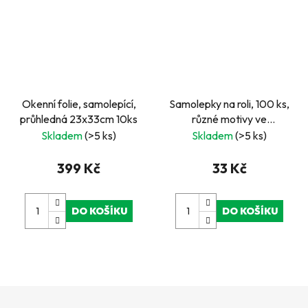
Okenní folie, samolepící,
Samolepky na roli, 100 ks,
průhledná 23x33cm 10ks
různé motivy ve
známkovém rámečku,
Skladem
(>5 ks)
Skladem
(>5 ks)
červené
399 Kč
33 Kč
DO KOŠÍKU
DO KOŠÍKU
Z