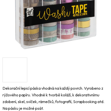
hvězdiček.
Dekorační lepicí páska vhodná na každý povrch. Vyrobeno z
rýžového papíru. Vhodné k tvorbě koláží, k dekorativnímu
zdobení, skel, svíček, rámečků, fotografií, Scrapbooking atd.
Na pásku je možné psát.