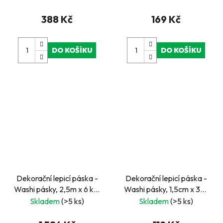
388 Kč
169 Kč
DO KOŠÍKU
DO KOŠÍKU
Dekorační lepicí páska -
Dekorační lepicí páska -
Washi pásky, 2,5m x 6 ks ,
Washi pásky, 1,5cm x 3m,
24 ks v balení
10ks, oranžové
Skladem
(>5 ks)
Skladem
(>5 ks)