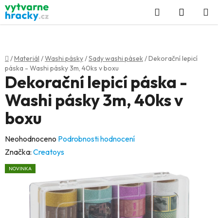
Přejít
Hledat
NÁKUP
na
KOŠÍK
obsah
Domů
/
Materiál
/
Washi pásky
/
Sady washi pásek
/
Dekorační lepicí
páska - Washi pásky 3m, 40ks v boxu
Dekorační lepicí páska -
Washi pásky 3m, 40ks v
boxu
Průměrné
Neohodnoceno
Podrobnosti hodnocení
hodnocení
Značka:
Creatoys
produktu
NOVINKA
je
0,0
z
5