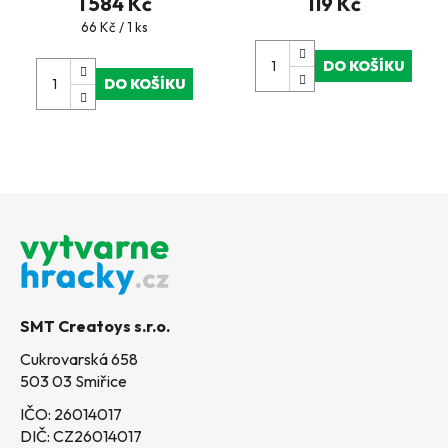
1 584 Kč
119 Kč
Měrná
66 Kč / 1 ks
cena:
DO KOŠÍKU
DO KOŠÍKU
Z
á
p
a
t
SMT Creatoys s.r.o.
í
Cukrovarská 658
503 03 Smiřice
IČO: 26014017
DIČ: CZ26014017