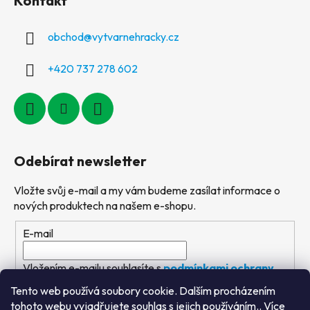
Kontakt
obchod
@
vytvarnehracky.cz
+420 737 278 602
Odebírat newsletter
Vložte svůj e-mail a my vám budeme zasílat informace o
nových produktech na našem e-shopu.
E-mail
Vložením e-mailu souhlasíte s
podmínkami ochrany
osobních údajů
Tento web používá soubory cookie. Dalším procházením
tohoto webu vyjadřujete souhlas s jejich používáním.. Více