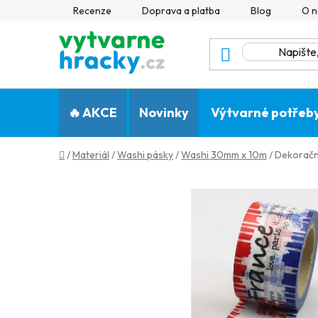
Přejít
Recenze
Doprava a platba
Blog
O n
na
obsah
🔥 AKCE
Novinky
Výtvarné potřeb
Domů
/
Materiál
/
Washi pásky
/
Washi 30mm x 10m
/
Dekorační