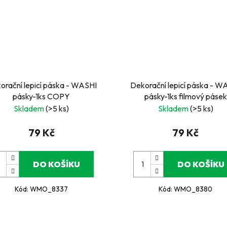
orační lepicí páska - WASHI
Dekorační lepicí páska - W
pásky-1ks COPY
pásky-1ks filmový pásek
Skladem
(>5 ks)
Skladem
(>5 ks)
79 Kč
79 Kč
DO KOŠÍKU
DO KOŠÍKU
Kód:
WMO_8337
Kód:
WMO_8380