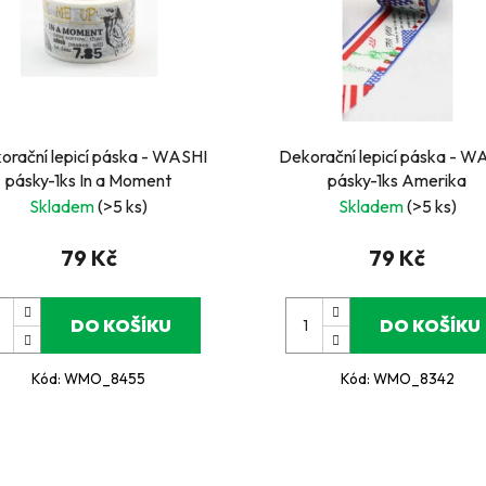
orační lepicí páska - WASHI
Dekorační lepicí páska - W
pásky-1ks In a Moment
pásky-1ks Amerika
Skladem
(>5 ks)
Skladem
(>5 ks)
79 Kč
79 Kč
DO KOŠÍKU
DO KOŠÍKU
Kód:
WMO_8455
Kód:
WMO_8342