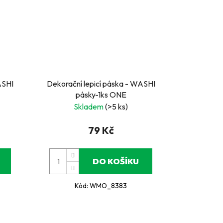
ASHI
Dekorační lepicí páska - WASHI
pásky-1ks ONE
Skladem
(>5 ks)
79 Kč
DO KOŠÍKU
Kód:
WMO_8383