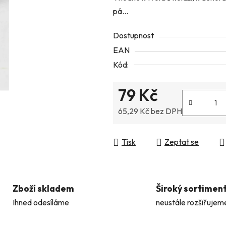
pá...
z
5
Dostupnost
hvězdiček.
EAN
Kód:
79 Kč
65,29 Kč bez DPH
Měrná cena:
Tisk
Zeptat se
Zboží skladem
Široký sortimen
Ihned odesíláme
neustále rozšiřujem