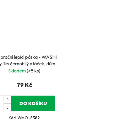
orační lepicí páska - WASHI
-1ks černobílý ptáček, dům...
Skladem
(>5 ks)
79 Kč
DO KOŠÍKU
Kód:
WMO_8382