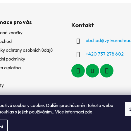
mace pro vás
Kontakt
ané značky
obchod
@
vytvarnehrac
bchod
ky ochrany osobních údajů
+420 737 278 602
ní podmínky
a a platba
ty
oužívá soubory cookie. Dalším procházením tohoto webu
souhlas s jejich používáním.. Více informací
zde
.
ní