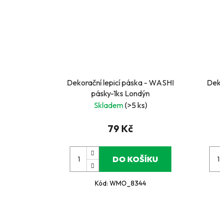
Dekorační lepicí páska - WASHI
Dek
pásky-1ks Londýn
Skladem
(>5 ks)
79 Kč
DO KOŠÍKU
Kód:
WMO_8344