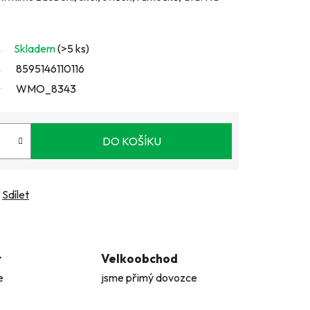
Skladem
(>5 ks)
8595146110116
WMO_8343
DO KOŠÍKU
Sdílet
t
Velkoobchod
e
jsme přimý dovozce