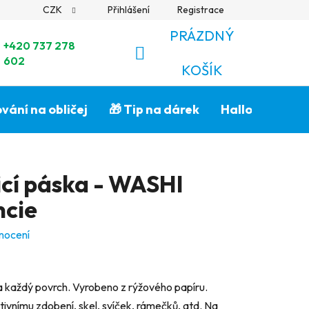
CZK
Přihlášení
Registrace
PRÁZDNÝ
+420 737 278
602
NÁKUPNÍ
KOŠÍK
KOŠÍK
vání na obličej
🎁 Tip na dárek
Halloween🎃
icí páska - WASHI
ncie
nocení
a každý povrch. Vyrobeno z rýžového papíru.
tivnímu zdobení, skel, svíček, rámečků, atd. Na