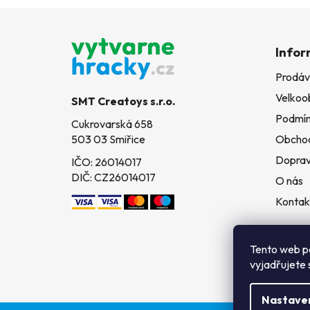
Z
á
Infor
p
Prodáv
a
Velkoo
t
SMT Creatoys s.r.o.
í
Podmín
Cukrovarská 658
503 03 Smiřice
Obchod
Doprav
IČO: 26014017
DIČ: CZ26014017
O nás
Kontak
Tento web p
vyjadřujete 
Nastave