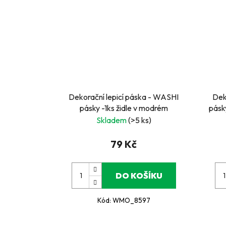
Dekorační lepicí páska - WASHI
Dek
pásky -1ks židle v modrém
pásky
Skladem
(>5 ks)
79 Kč
DO KOŠÍKU
Kód:
WMO_8597