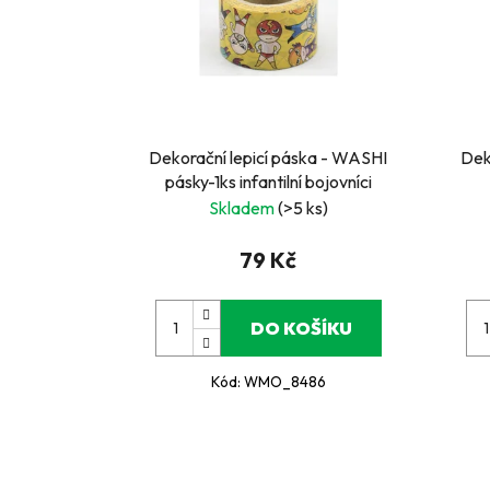
Dekorační lepicí páska - WASHI
Dek
pásky-1ks infantilní bojovníci
Skladem
(>5 ks)
79 Kč
DO KOŠÍKU
Kód:
WMO_8486