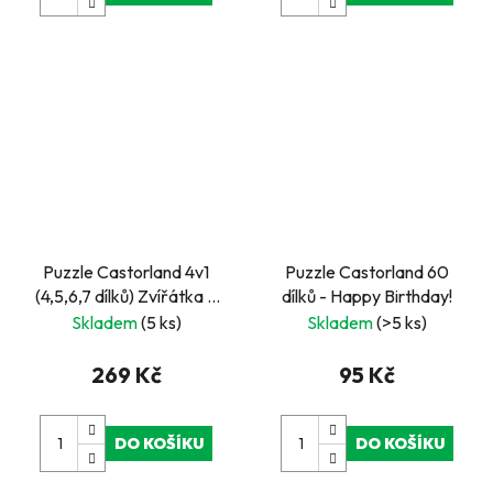
Puzzle Castorland 4v1
Puzzle Castorland 60
(4,5,6,7 dílků) Zvířátka a
dílků - Happy Birthday!
jejich mláďátka
Skladem
(5 ks)
Skladem
(>5 ks)
269 Kč
95 Kč
DO KOŠÍKU
DO KOŠÍKU