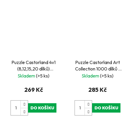
Puzzle Castorland 4v1
Puzzle Castorland Art
(8,12,15,20 dílků)
Collection 1000 dílků -
Maminka a mláďata
Moře
Skladem
(>5 ks)
Skladem
(>5 ks)
269 Kč
285 Kč
DO KOŠÍKU
DO KOŠÍKU