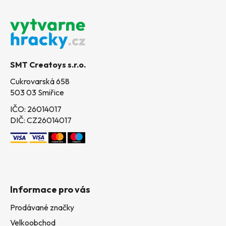
Z
á
p
a
t
SMT Creatoys s.r.o.
í
Cukrovarská 658
503 03 Smiřice
IČO: 26014017
DIČ: CZ26014017
Informace pro vás
Prodávané značky
Velkoobchod