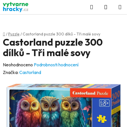
Přejít
Hledat
NÁKUP
na
KOŠÍK
obsah
Domů
/
Puzzle
/
Castorland puzzle 300 dílků - Tři malé sovy
Castorland puzzle 300
dílků - Tři malé sovy
Průměrné
Neohodnoceno
Podrobnosti hodnocení
hodnocení
Značka:
Castorland
produktu
je
0,0
z
5
hvězdiček.