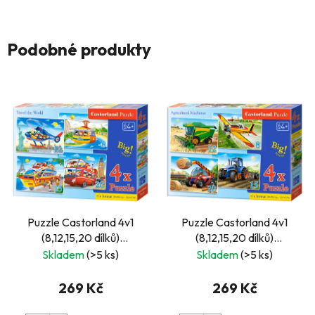
Podobné produkty
Puzzle Castorland 4v1
Puzzle Castorland 4v1
(8,12,15,20 dílků)
(8,12,15,20 dílků)
Cestování po světě
Zemědělské stroje
Skladem
(>5 ks)
Skladem
(>5 ks)
269 Kč
269 Kč