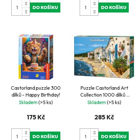
DO KOŠÍKU
DO KOŠÍKU
Castorland puzzle 300
Puzzle Castorland Art
dílků - Happy Birthday!
Collection 1000 dílků -
Prázdninová nálada
Skladem
(>5 ks)
Skladem
(>5 ks)
175 Kč
285 Kč
DO KOŠÍKU
DO KOŠÍKU