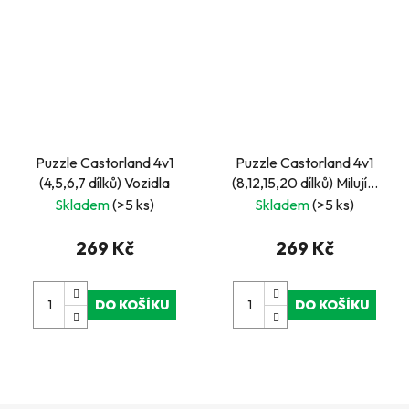
Puzzle Castorland 4v1
Puzzle Castorland 4v1
(4,5,6,7 dílků) Vozidla
(8,12,15,20 dílků) Milující
zvířátka (Loving animals)
Skladem
(>5 ks)
Skladem
(>5 ks)
269 Kč
269 Kč
DO KOŠÍKU
DO KOŠÍKU