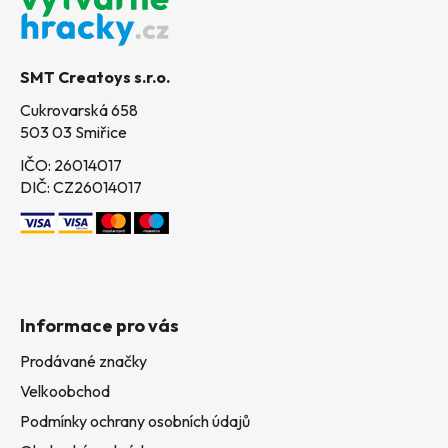
p
a
t
SMT Creatoys s.r.o.
í
Cukrovarská 658
503 03 Smiřice
IČO: 26014017
DIČ: CZ26014017
Informace pro vás
Prodávané značky
Velkoobchod
Podmínky ochrany osobních údajů