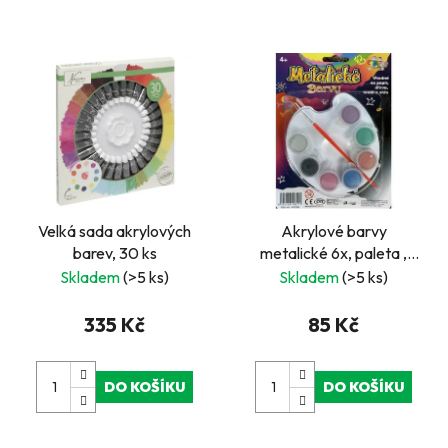
Velká sada akrylových
Akrylové barvy
barev, 30 ks
metalické 6x, paleta ,
štětec
Skladem
(>5 ks)
Skladem
(>5 ks)
335 Kč
85 Kč
DO KOŠÍKU
DO KOŠÍKU