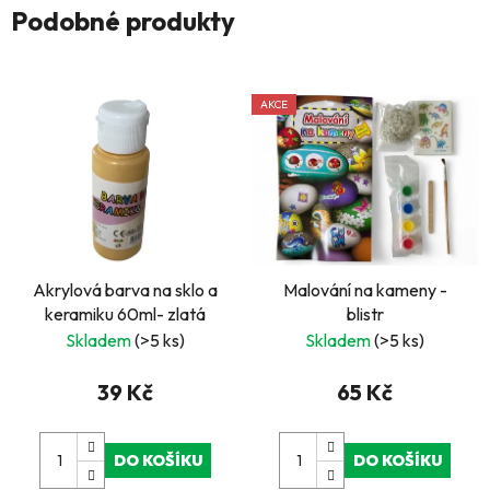
Podobné produkty
AKCE
Akrylová barva na sklo a
Malování na kameny -
keramiku 60ml- zlatá
blistr
Skladem
(>5 ks)
Skladem
(>5 ks)
39 Kč
65 Kč
DO KOŠÍKU
DO KOŠÍKU