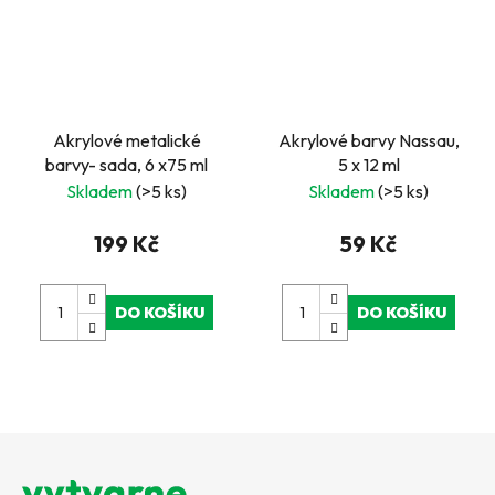
Akrylové metalické
Akrylové barvy Nassau,
barvy- sada, 6 x75 ml
5 x 12 ml
Skladem
(>5 ks)
Skladem
(>5 ks)
199 Kč
59 Kč
DO KOŠÍKU
DO KOŠÍKU
Z
á