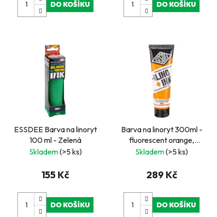
DO KOŠÍKU
DO KOŠÍKU
ESSDEE Barva na linoryt
Barva na linoryt 300ml -
100 ml - Zelená
fluorescent orange,
oranžová
Skladem
(>5 ks)
Skladem
(>5 ks)
155 Kč
289 Kč
DO KOŠÍKU
DO KOŠÍKU