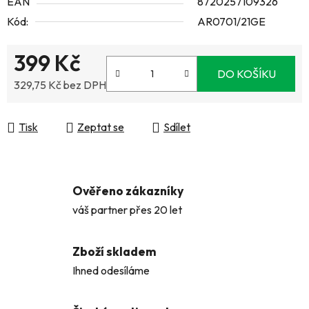
EAN
8720257109326
Kód:
AR0701/21GE
399 Kč
DO KOŠÍKU
329,75 Kč bez DPH
Měrná cena:
Tisk
Zeptat se
Sdílet
Ověřeno zákazníky
váš partner přes 20 let
Zboží skladem
Ihned odesíláme