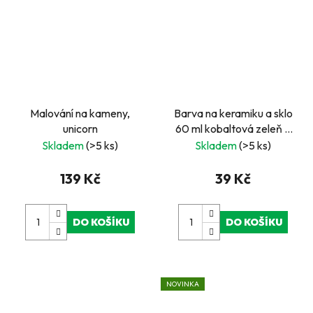
Malování na kameny,
Barva na keramiku a sklo
unicorn
60 ml kobaltová zeleň –
bez zapékání
Skladem
(>5 ks)
Skladem
(>5 ks)
139 Kč
39 Kč
DO KOŠÍKU
DO KOŠÍKU
NOVINKA