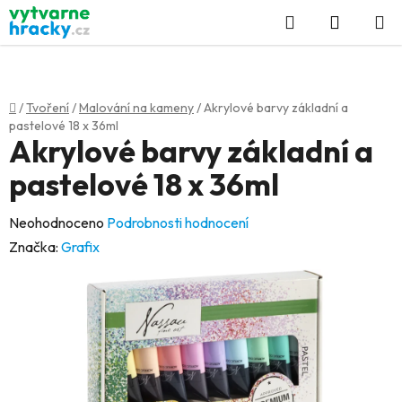
Přejít
Hledat
NÁKUP
na
KOŠÍK
obsah
Domů
/
Tvoření
/
Malování na kameny
/
Akrylové barvy základní a
pastelové 18 x 36ml
Akrylové barvy základní a
pastelové 18 x 36ml
Průměrné
Neohodnoceno
Podrobnosti hodnocení
hodnocení
Značka:
Grafix
produktu
je
0,0
z
5
hvězdiček.