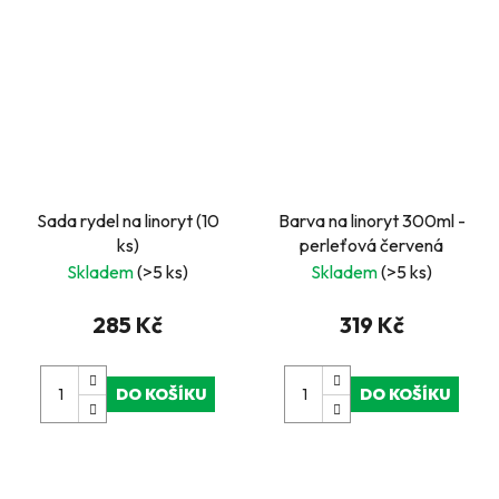
Sada rydel na linoryt (10
Barva na linoryt 300ml -
ks)
perleťová červená
Skladem
(>5 ks)
Skladem
(>5 ks)
285 Kč
319 Kč
DO KOŠÍKU
DO KOŠÍKU