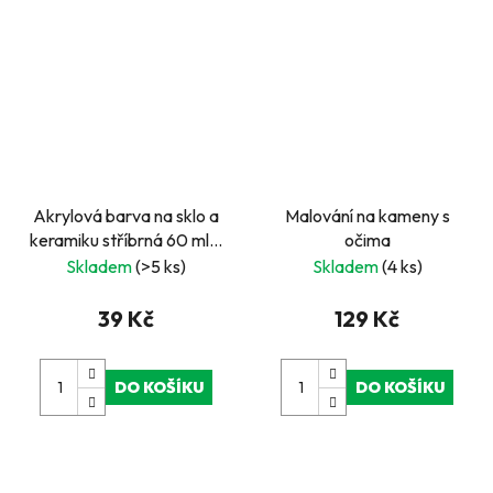
Akrylová barva na sklo a
Malování na kameny s
keramiku stříbrná 60 ml –
očima
Voděodolná bez
Skladem
(>5 ks)
Skladem
(4 ks)
zapékání
39 Kč
129 Kč
DO KOŠÍKU
DO KOŠÍKU