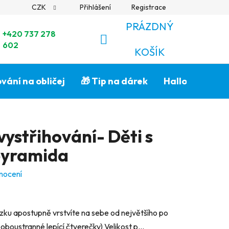
CZK
Přihlášení
Registrace
PRÁZDNÝ
+420 737 278
602
NÁKUPNÍ
KOŠÍK
KOŠÍK
vání na obličej
🎁 Tip na dárek
Halloween🎃
vystřihování- Děti s
pyramida
nocení
ázku apostupně vrstvíte na sebe od největšího po
boustranné lepící čtverečky) Velikost p...