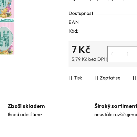
z
Dostupnost
5
EAN
hvězdiček.
Kód:
7 Kč
5,79 Kč bez DPH
Měrná cena:
Tisk
Zeptat se
Zboží skladem
Široký sortimen
Ihned odesíláme
neustále rozšiřujem