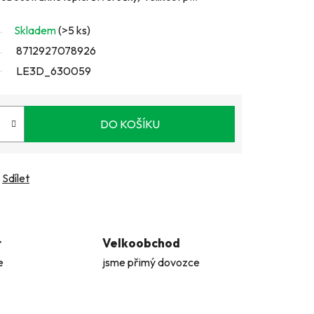
Skladem
(>5 ks)
8712927078926
LE3D_630059
DO KOŠÍKU
Sdílet
t
Velkoobchod
e
jsme přimý dovozce