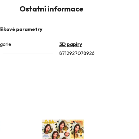
Ostatní informace
lňkové parametry
gorie
3D papíry
8712927078926