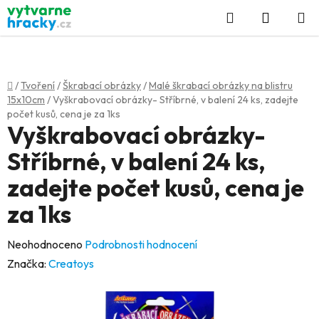
Přejít
Hledat
NÁKUP
na
KOŠÍK
obsah
Domů
/
Tvoření
/
Škrabací obrázky
/
Malé škrabací obrázky na blistru
15x10cm
/
Vyškrabovací obrázky- Stříbrné, v balení 24 ks, zadejte
počet kusů, cena je za 1ks
Vyškrabovací obrázky-
Stříbrné, v balení 24 ks,
zadejte počet kusů, cena je
za 1ks
Průměrné
Neohodnoceno
Podrobnosti hodnocení
hodnocení
Značka:
Creatoys
produktu
je