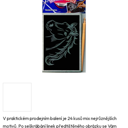
0,0
z
5
hvězdiček.
V praktickém prodejním balení je 24 kusů mix nejrůznějších
motivů. Po seškrábání linek předtištěného obrázku se Vám