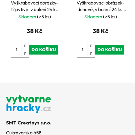
Vyškrabovací obrázky-
Vyškrabovací obrázek-
Třpytivé, v balení 24 ks,
duhové, v balení 24 ks,
zadejte počet kusů, cena
zadejte počet kusů, cena
Skladem
(>5 ks)
Skladem
(>5 ks)
je za 1ks
je za 1ks
38 Kč
38 Kč
DO KOŠÍKU
DO KOŠÍKU
Z
á
p
a
t
SMT Creatoys s.r.o.
í
Cukrovarská 658