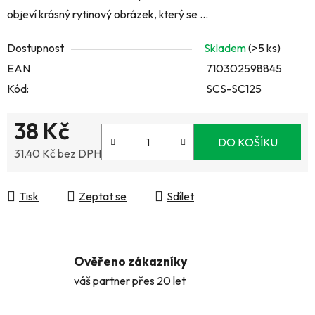
objeví krásný rytinový obrázek, který se ...
Dostupnost
Skladem
(>5 ks)
EAN
710302598845
Kód:
SCS-SC125
38 Kč
DO KOŠÍKU
31,40 Kč bez DPH
Měrná cena:
Tisk
Zeptat se
Sdílet
Ověřeno zákazníky
váš partner přes 20 let