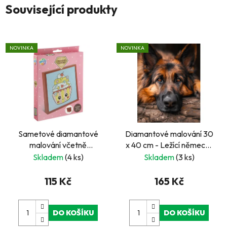
Související produkty
NOVINKA
NOVINKA
Sametové diamantové
Diamantové malování 30
malování včetně
x 40 cm - Ležící německý
rámečku- donut
ovčák
Skladem
(4 ks)
Skladem
(3 ks)
115 Kč
165 Kč
DO KOŠÍKU
DO KOŠÍKU