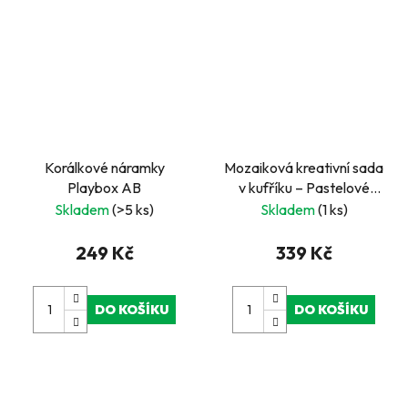
Korálkové náramky
Mozaiková kreativní sada
Playbox AB
v kufříku – Pastelové
barvy
Skladem
(>5 ks)
Skladem
(1 ks)
249 Kč
339 Kč
DO KOŠÍKU
DO KOŠÍKU