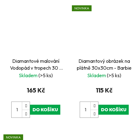
NOVINKA
Diamantové malování
Diamantový obrázek na
Vodopád v tropech 30 x
plátně 30x30cm - Barbie
40 cm
Skladem
(>5 ks)
Skladem
(>5 ks)
165 Kč
115 Kč
DO KOŠÍKU
DO KOŠÍKU
NOVINKA