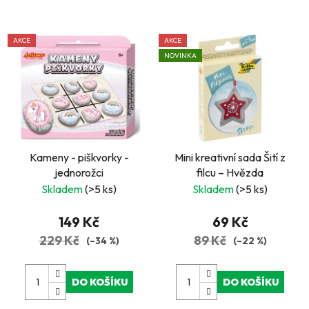
AKCE
AKCE
NOVINKA
Kameny - piškvorky -
Mini kreativní sada Šití z
jednorožci
filcu – Hvězda
Skladem
(>5 ks)
Skladem
(>5 ks)
149 Kč
69 Kč
229 Kč
89 Kč
(–34 %)
(–22 %)
DO KOŠÍKU
DO KOŠÍKU