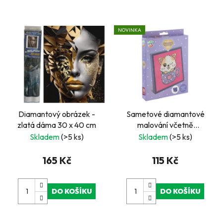
NOVINKA
Diamantový obrázek -
Sametové diamantové
zlatá dáma 30 x 40 cm
malování včetně
rámečku- kotě
Skladem
(>5 ks)
Skladem
(>5 ks)
165 Kč
115 Kč
DO KOŠÍKU
DO KOŠÍKU