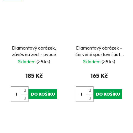
Diamantový obrázek,
Diamantový obrázek -
závěs na zeď - ovoce
červené sportovní auto
30 x 40 cm
Skladem
(>5 ks)
Skladem
(>5 ks)
185 Kč
165 Kč
DO KOŠÍKU
DO KOŠÍKU