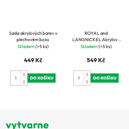
Sada akrylových barev v
ROYAL and
plechovém boxu
LANGNICKEL Akrylový
set v plechovém kufříku
Skladem
(>5 ks)
Skladem
(>5 ks)
449 Kč
549 Kč
DO KOŠÍKU
DO KOŠÍKU
Z
á
p