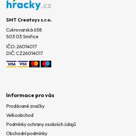
a
t
SMT Creatoys s.r.o.
í
Cukrovarská 658
503 03 Smiřice
IČO: 26014017
DIČ: CZ26014017
Informace pro vás
Prodávané značky
Velkoobchod
Podmínky ochrany osobních údajů
Obchodní podmínky