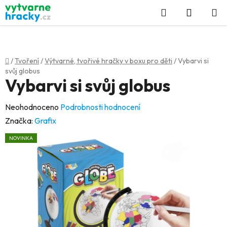
Přejít
Hledat
NÁKUP
na
KOŠÍK
obsah
Domů
/
Tvoření
/
Výtvarné, tvořivé hračky v boxu pro děti
/
Vybarvi si
svůj globus
Vybarvi si svůj globus
Průměrné
Neohodnoceno
Podrobnosti hodnocení
hodnocení
Značka:
Grafix
produktu
NOVINKA
je
0,0
z
5
hvězdiček.