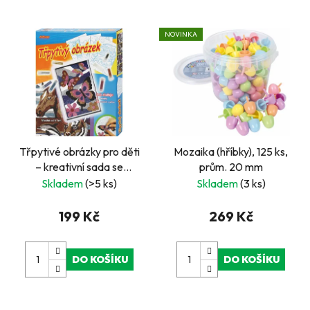
NOVINKA
Třpytivé obrázky pro děti
Mozaika (hříbky), 125 ks,
– kreativní sada se
prům. 20 mm
třpytkami (4 motivy)
Skladem
(>5 ks)
Skladem
(3 ks)
199 Kč
269 Kč
DO KOŠÍKU
DO KOŠÍKU