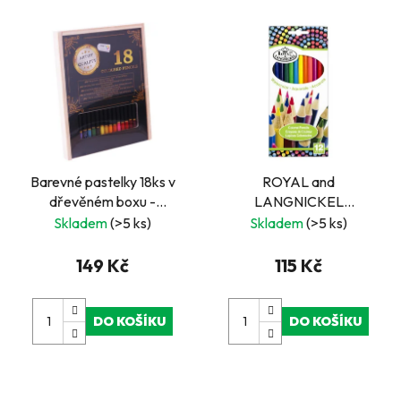
Barevné pastelky 18ks v
ROYAL and
dřevěném boxu -
LANGNICKEL
CR5009/GE
Akvarelové pastelky, 12
Skladem
(>5 ks)
Skladem
(>5 ks)
ks
149 Kč
115 Kč
DO KOŠÍKU
DO KOŠÍKU