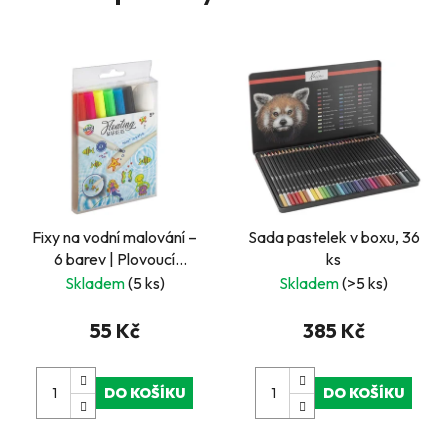
Fixy na vodní malování –
Sada pastelek v boxu, 36
6 barev | Plovoucí
ks
obrázky pro děti,
Skladem
(5 ks)
Skladem
(>5 ks)
zábavné tvoření
55 Kč
385 Kč
DO KOŠÍKU
DO KOŠÍKU