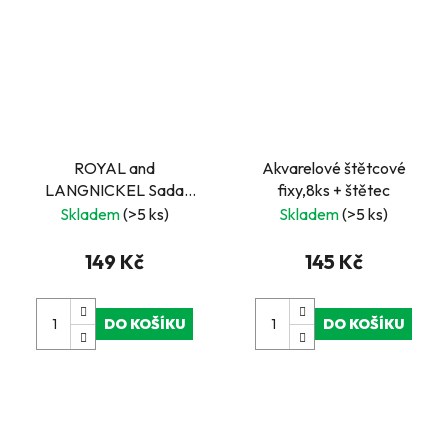
ROYAL and
Akvarelové štětcové
LANGNICKEL Sada
fixy,8ks + štětec
tužek pro akvarelové
Skladem
(>5 ks)
Skladem
(>5 ks)
skicování v plechovém
boxu
149 Kč
145 Kč
DO KOŠÍKU
DO KOŠÍKU