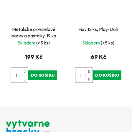
Metalické akvarelové
Fixy 12 ks, Play-Doh
barvy a pastelky, 19 ks
Skladem
(>5 ks)
Skladem
(>5 ks)
199 Kč
69 Kč
DO KOŠÍKU
DO KOŠÍKU
Z
á
p