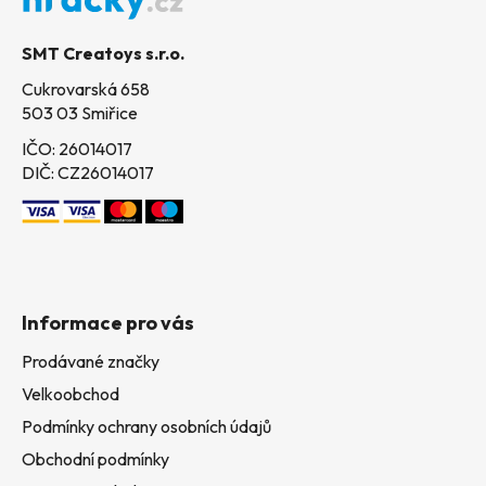
a
t
SMT Creatoys s.r.o.
í
Cukrovarská 658
503 03 Smiřice
IČO: 26014017
DIČ: CZ26014017
Informace pro vás
Prodávané značky
Velkoobchod
Podmínky ochrany osobních údajů
Obchodní podmínky