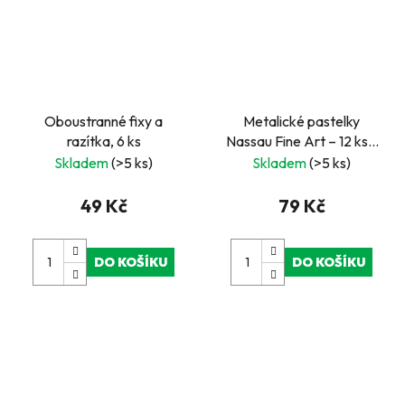
Oboustranné fixy a
Metalické pastelky
razítka, 6 ks
Nassau Fine Art – 12 ks v
kovovém obalu
Skladem
(>5 ks)
Skladem
(>5 ks)
49 Kč
79 Kč
DO KOŠÍKU
DO KOŠÍKU