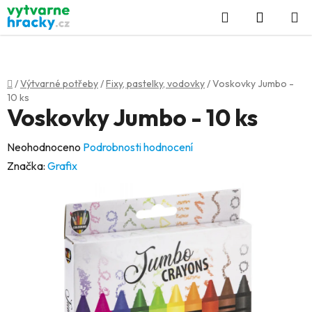
Přejít
Hledat
NÁKUP
na
KOŠÍK
obsah
Domů
/
Výtvarné potřeby
/
Fixy, pastelky, vodovky
/
Voskovky Jumbo -
10 ks
Voskovky Jumbo - 10 ks
Průměrné
Neohodnoceno
Podrobnosti hodnocení
hodnocení
Značka:
Grafix
produktu
je
0,0
z
5
hvězdiček.