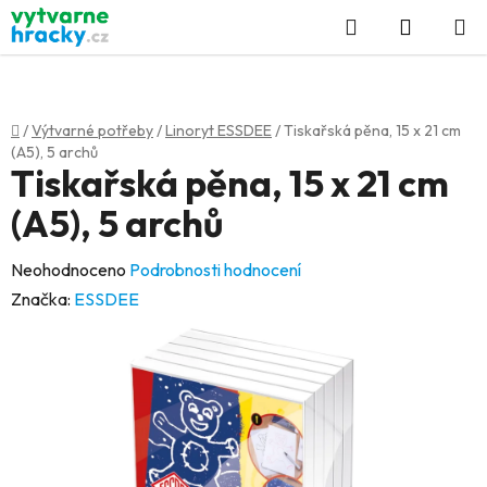
Přejít
Hledat
NÁKUP
na
KOŠÍK
obsah
Domů
/
Výtvarné potřeby
/
Linoryt ESSDEE
/
Tiskařská pěna, 15 x 21 cm
(A5), 5 archů
Tiskařská pěna, 15 x 21 cm
(A5), 5 archů
Průměrné
Neohodnoceno
Podrobnosti hodnocení
hodnocení
Značka:
ESSDEE
produktu
je
0,0
z
5
hvězdiček.