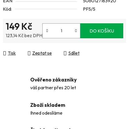
EAN
5060127183920
Kód:
PF5/5
149 Kč
DO KOŠÍKU
123,14 Kč bez DPH
Měrná cena:
Tisk
Zeptat se
Sdílet
Ověřeno zákazníky
váš partner přes 20 let
Zboží skladem
Ihned odesíláme