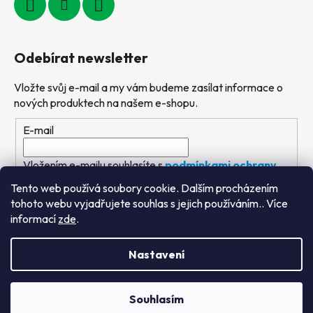
Odebírat newsletter
Vložte svůj e-mail a my vám budeme zasílat informace o
nových produktech na našem e-shopu.
E-mail
Vložením e-mailu souhlasíte s
podmínkami ochrany
osobních údajů
Tento web používá soubory cookie. Dalším procházením
tohoto webu vyjadřujete souhlas s jejich používáním.. Více
PŘIHLÁSIT SE
informací
zde
.
Nastavení
Vytvořil Shoptet
&
PekneWeby
Souhlasím
Copyright 2026
Výtvarné hračky
. Všechna práva