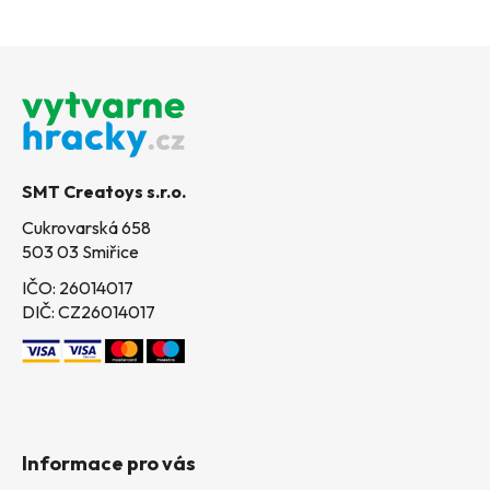
Z
á
p
a
t
SMT Creatoys s.r.o.
í
Cukrovarská 658
503 03 Smiřice
IČO: 26014017
DIČ: CZ26014017
Informace pro vás