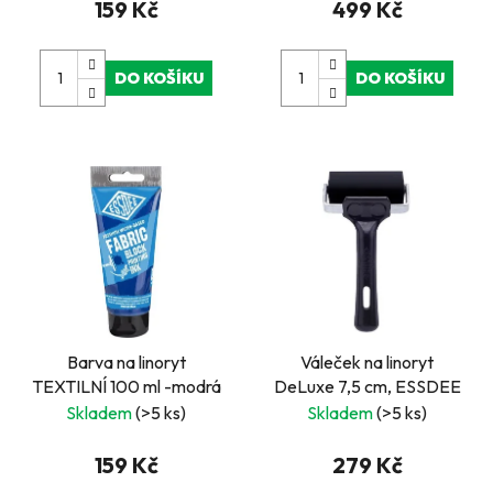
159 Kč
499 Kč
DO KOŠÍKU
DO KOŠÍKU
Barva na linoryt
Váleček na linoryt
TEXTILNÍ 100 ml -modrá
DeLuxe 7,5 cm, ESSDEE
Skladem
(>5 ks)
Skladem
(>5 ks)
159 Kč
279 Kč