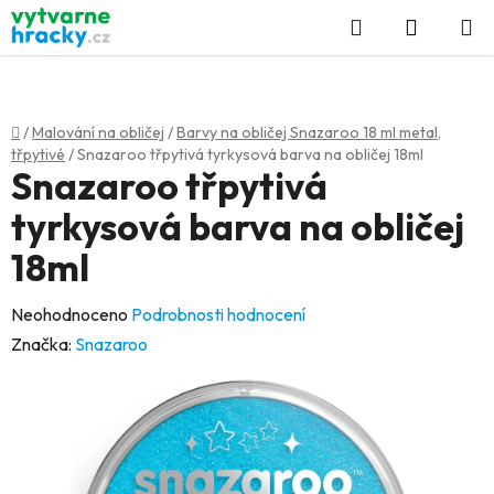
Přejít
Hledat
NÁKUP
na
KOŠÍK
obsah
Domů
/
Malování na obličej
/
Barvy na obličej Snazaroo 18 ml metal,
třpytivé
/
Snazaroo třpytivá tyrkysová barva na obličej 18ml
Snazaroo třpytivá
tyrkysová barva na obličej
18ml
Průměrné
Neohodnoceno
Podrobnosti hodnocení
hodnocení
Značka:
Snazaroo
produktu
je
0,0
z
5