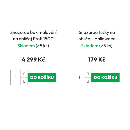
Snazaroo box malování
Snazaroo tužky na
na obličej Profi 1500
obličej- Halloween
obličejů
Skladem
(>5 ks)
Skladem
(>5 ks)
4 299 Kč
179 Kč
DO KOŠÍKU
DO KOŠÍKU