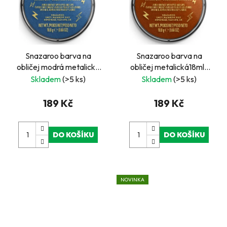
Snazaroo barva na
Snazaroo barva na
obličej modrá metalická
obličej metalická18ml-
18ml
měděná
Skladem
(>5 ks)
Skladem
(>5 ks)
189 Kč
189 Kč
DO KOŠÍKU
DO KOŠÍKU
NOVINKA