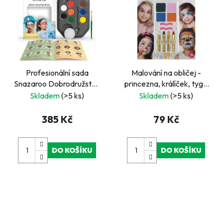
Profesionální sada
Malování na obličej -
Snazaroo Dobrodružství-
princezna, králíček, tygr,
Barvy na obličej pro děti,
víla
Skladem
(>5 ks)
Skladem
(>5 ks)
party a karneval
385 Kč
79 Kč
DO KOŠÍKU
DO KOŠÍKU