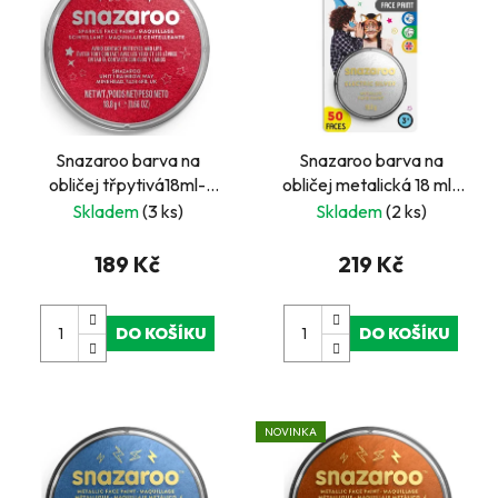
Snazaroo barva na
Snazaroo barva na
obličej třpytivá18ml-
obličej metalická 18 ml-
červená
stříbrná na blistru
Skladem
(3 ks)
Skladem
(2 ks)
189 Kč
219 Kč
DO KOŠÍKU
DO KOŠÍKU
NOVINKA