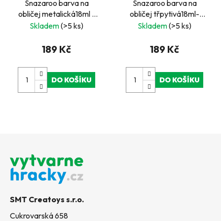
Snazaroo barva na
Snazaroo barva na
obličej metalická18ml -
obličej třpytivá18ml-
zelená
zelená světlá
Skladem
(>5 ks)
Skladem
(>5 ks)
189 Kč
189 Kč
DO KOŠÍKU
DO KOŠÍKU
Z
á
p
a
t
SMT Creatoys s.r.o.
í
Cukrovarská 658