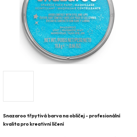
hvězdiček.
Snazaroo třpytivá barva na obličej - profesionální
kvalita pro kreativní líčení