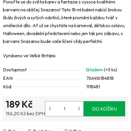
Ponořte se do světa barev a fantazie s vysoce kvalitními
barvami na obličej Snazaroo! Tato 18 ml balení nabízí širokou
škálu živých a sytých odstínů, které promění každou tvář v
umělecké dílo. Ať už se chystáte na karneval, dětskou oslavu,
Halloween, divadelní představení nebo jen tak pro zábavu, s
barvami Snazaroo bude vaše líčení vždy perfektní.
Vyrobeno ve Velké Británii.
Dostupnost
Skladem
(>5 ks)
EAN
766416184818
Kód:
1118481
189 Kč
DO KOŠÍKU
156,20 Kč bez DPH
Měrná cena: