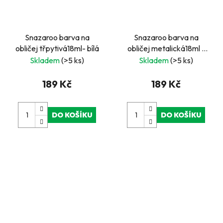
Snazaroo barva na
Snazaroo barva na
obličej třpytivá18ml- bílá
obličej metalická18ml -
černá
Skladem
(>5 ks)
Skladem
(>5 ks)
189 Kč
189 Kč
DO KOŠÍKU
DO KOŠÍKU