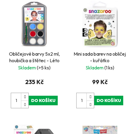
Obličejové barvy 5x2 ml,
Mini sada barev na obličej
houbička a štětec - Léto
- kuřátko
Skladem
(>5 ks)
Skladem
(1 ks)
235 Kč
99 Kč
DO KOŠÍKU
DO KOŠÍKU