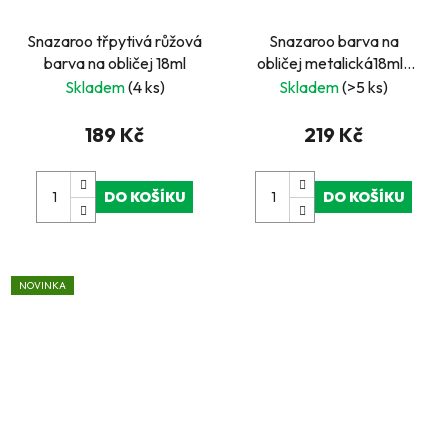
Snazaroo třpytivá růžová
Snazaroo barva na
barva na obličej 18ml
obličej metalická18ml-
zlatá na blistru
Skladem
(4 ks)
Skladem
(>5 ks)
189 Kč
219 Kč
DO KOŠÍKU
DO KOŠÍKU
NOVINKA