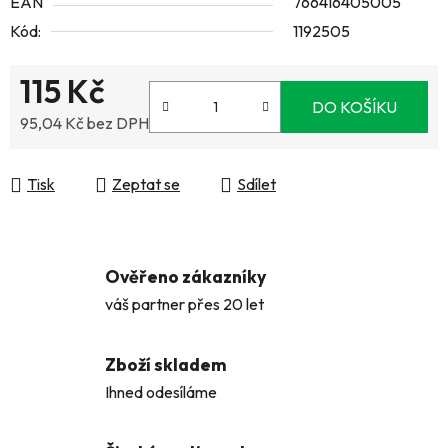
EAN
766416405005
Kód:
1192505
115 Kč
DO KOŠÍKU
95,04 Kč bez DPH
Měrná cena:
Tisk
Zeptat se
Sdílet
Ověřeno zákazníky
váš partner přes 20 let
Zboží skladem
Ihned odesíláme