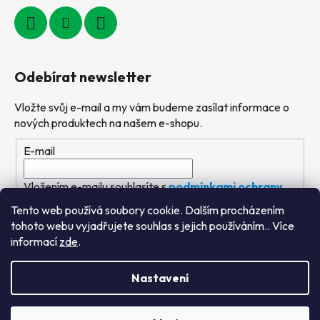
Odebírat newsletter
Vložte svůj e-mail a my vám budeme zasílat informace o
nových produktech na našem e-shopu.
E-mail
Vložením e-mailu souhlasíte s
podmínkami ochrany
osobních údajů
Tento web používá soubory cookie. Dalším procházením
tohoto webu vyjadřujete souhlas s jejich používáním.. Více
PŘIHLÁSIT SE
informací
zde
.
Nastavení
Vytvořil Shoptet
&
PekneWeby