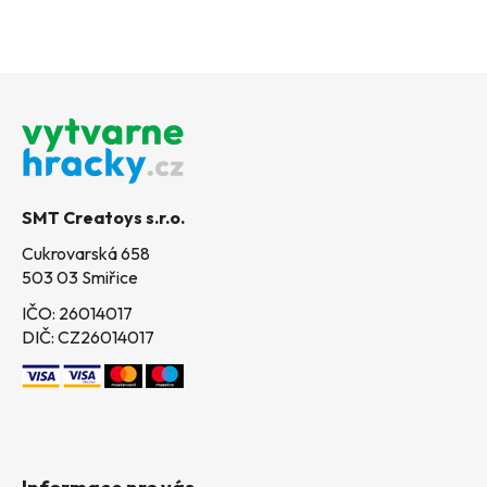
Z
á
p
a
t
SMT Creatoys s.r.o.
í
Cukrovarská 658
503 03 Smiřice
IČO: 26014017
DIČ: CZ26014017