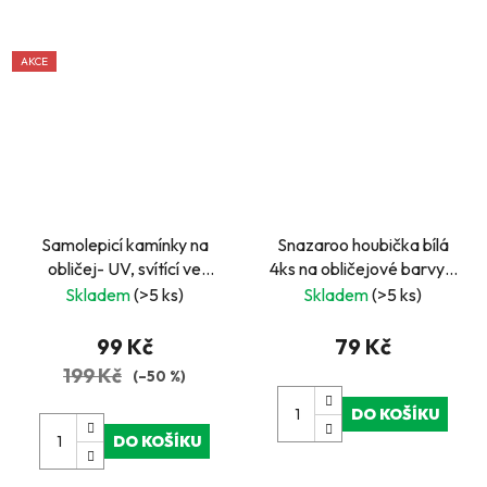
AKCE
Samolepicí kamínky na
Snazaroo houbička bílá
obličej- UV, svítící ve
4ks na obličejové barvy -
tmě, kočičí oči
půlené
Skladem
(>5 ks)
Skladem
(>5 ks)
99 Kč
79 Kč
199 Kč
(–50 %)
DO KOŠÍKU
DO KOŠÍKU