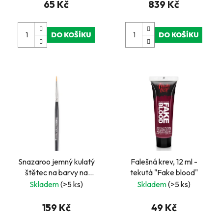
65 Kč
839 Kč
DO KOŠÍKU
DO KOŠÍKU
Snazaroo jemný kulatý
Falešná krev, 12 ml -
štětec na barvy na
tekutá "Fake blood"
obličej
Skladem
(>5 ks)
Skladem
(>5 ks)
159 Kč
49 Kč