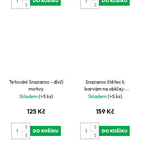
DO KOŠÍKU
DO KOŠÍKU
Tetování Snazaroo - dívčí
Snazaroo štětec k
motivy
barvám na obličej-
plochý
Skladem
(>5 ks)
Skladem
(>5 ks)
125 Kč
159 Kč
DO KOŠÍKU
DO KOŠÍKU