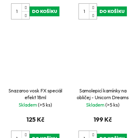
DO KOŠÍKU
DO KOŠÍKU
Snazaroo vosk FX speciál
Samolepicí kamínky na
efekt 18ml
obličej - Unicorn Dreams
Skladem
(>5 ks)
Skladem
(>5 ks)
125 Kč
199 Kč