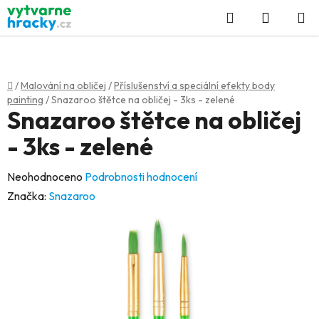
Přejít
Hledat
NÁKUP
na
KOŠÍK
obsah
Domů
/
Malování na obličej
/
Příslušenství a speciální efekty body
painting
/
Snazaroo štětce na obličej - 3ks - zelené
Snazaroo štětce na obličej
- 3ks - zelené
Průměrné
Neohodnoceno
Podrobnosti hodnocení
hodnocení
Značka:
Snazaroo
produktu
je
0,0
z
5
hvězdiček.