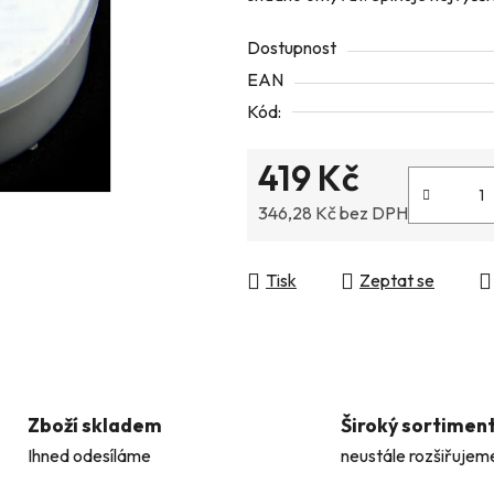
z
Dostupnost
5
EAN
hvězdiček.
Kód:
419 Kč
346,28 Kč bez DPH
Měrná cena:
Tisk
Zeptat se
Zboží skladem
Široký sortimen
Ihned odesíláme
neustále rozšiřujem