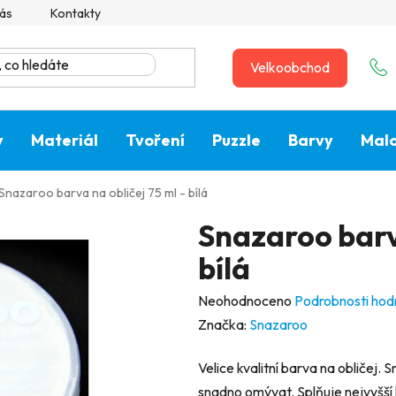
ás
Kontakty
Velkoobchod
y
Materiál
Tvoření
Puzzle
Barvy
Malo
Snazaroo barva na obličej 75 ml - bílá
Snazaroo barva
bílá
Průměrné
Neohodnoceno
Podrobnosti hod
hodnocení
Značka:
Snazaroo
produktu
Velice kvalitní barva na obličej. S
je
snadno omývat. Splňuje nejvyšší 
0,0