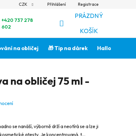
CZK
Přihlášení
Registrace
PRÁZDNÝ
+420 737 278
602
NÁKUPNÍ
KOŠÍK
KOŠÍK
vání na obličej
🎁 Tip na dárek
Halloween🎃
 na obličej 75 ml -
nocení
nadno se nanáší, výborně drží a neotírá se a lze ji
kosmetické atesty. Je koncentrovaná, t...