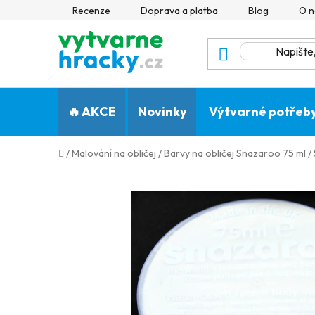
Přejít
Recenze
Doprava a platba
Blog
O n
na
obsah
🔥 AKCE
Novinky
Výtvarné potřeb
Domů
/
Malování na obličej
/
Barvy na obličej Snazaroo 75 ml
/