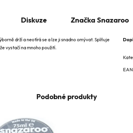
Diskuze
Značka
Snazaroo
výborně drží a neotírá se a lze ji snadno omývat. Splňuje
Dop
že vystačí na mnoho použití.
Kate
EAN
Podobné produkty