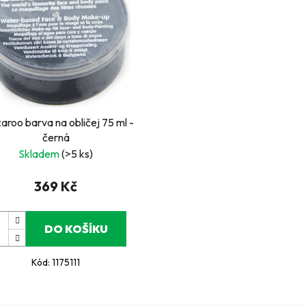
aroo barva na obličej 75 ml -
černá
Skladem
(>5 ks)
369 Kč
DO KOŠÍKU
Kód:
1175111