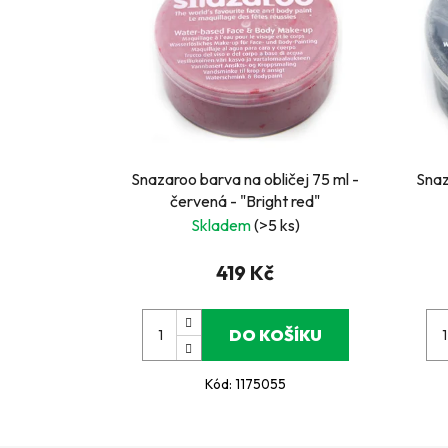
Snazaroo barva na obličej 75 ml -
Snaz
červená - "Bright red"
Skladem
(>5 ks)
419 Kč
DO KOŠÍKU
Kód:
1175055