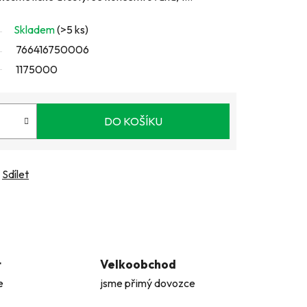
Skladem
(>5 ks)
766416750006
1175000
DO KOŠÍKU
Sdílet
t
Velkoobchod
e
jsme přimý dovozce