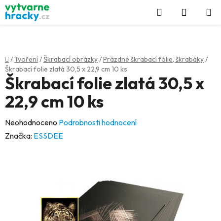
Přejít
Hledat
NÁKUP
na
KOŠÍK
obsah
Domů
/
Tvoření
/
Škrabací obrázky
/
Prázdné škrabací fólie, škrabáky
/
Škrabací folie zlatá 30,5 x 22,9 cm 10 ks
Škrabací folie zlatá 30,5 x
22,9 cm 10 ks
Průměrné
Neohodnoceno
Podrobnosti hodnocení
hodnocení
Značka:
ESSDEE
produktu
je
0,0
z
5
hvězdiček.