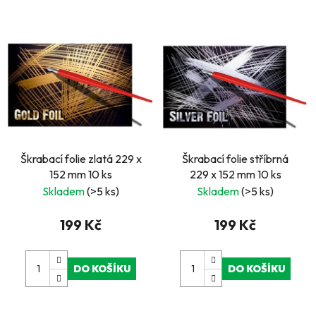
Škrabací folie zlatá 229 x
Škrabací folie stříbrná
152 mm 10 ks
229 x 152 mm 10 ks
Skladem
(>5 ks)
Skladem
(>5 ks)
199 Kč
199 Kč
DO KOŠÍKU
DO KOŠÍKU