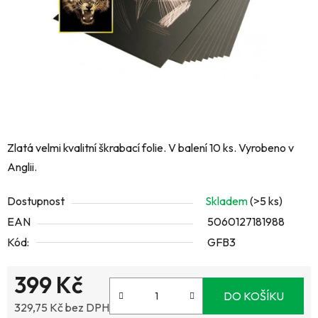
Zlatá velmi kvalitní škrabací folie. V balení 10 ks. Vyrobeno v
Anglii.
Dostupnost
Skladem
(>5 ks)
EAN
5060127181988
Kód:
GFB3
399 Kč
DO KOŠÍKU
329,75 Kč bez DPH