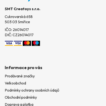
t
SMT Creatoys s.r.o.
í
Cukrovarská 658
503 03 Smiřice
IČO: 26014017
DIČ: CZ26014017
Informace pro vás
Prodávané značky
Velkoobchod
Podmínky ochrany osobních údajů
Obchodní podmínky
Doprava a platba