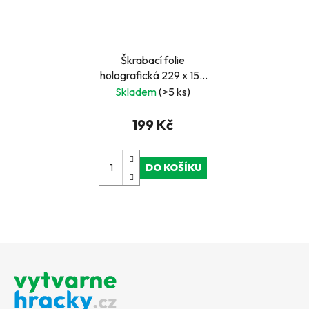
Škrabací folie
holografická 229 x 152
mm 10 ks
Skladem
(>5 ks)
199 Kč
DO KOŠÍKU
Z
á
p
a