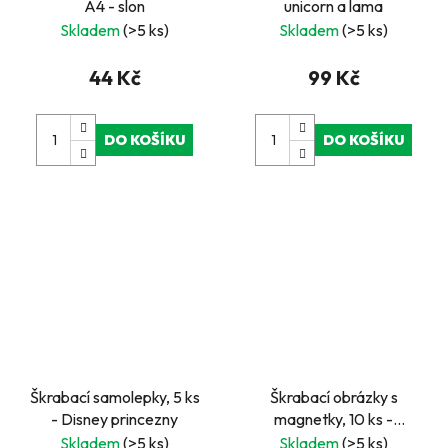
A4 - slon
unicorn a lama
Skladem
(>5 ks)
Skladem
(>5 ks)
44 Kč
99 Kč
DO KOŠÍKU
DO KOŠÍKU
Škrabací samolepky, 5 ks
Škrabací obrázky s
- Disney princezny
magnetky, 10 ks -
Tlapková patrola, Paw
Skladem
(>5 ks)
Skladem
(>5 ks)