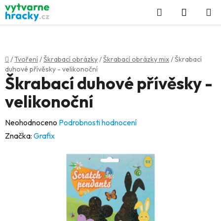
Přejít
Hledat
NÁKUP
na
KOŠÍK
obsah
Domů
/
Tvoření
/
Škrabací obrázky
/
Škrabací obrázky mix
/
Škrabací
duhové přívěsky - velikonoční
Škrabací duhové přívěsky -
velikonoční
Průměrné
Neohodnoceno
Podrobnosti hodnocení
hodnocení
Značka:
Grafix
produktu
je
0,0
z
5
hvězdiček.