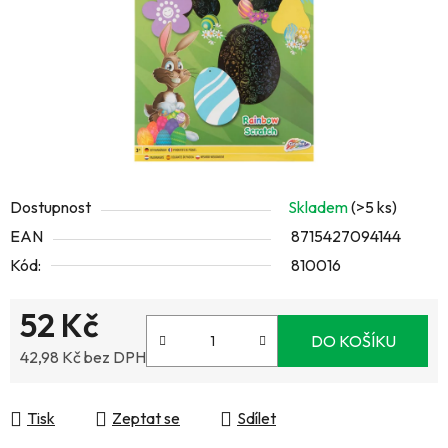
Dostupnost
Skladem
(>5 ks)
EAN
8715427094144
Kód:
810016
52 Kč
DO KOŠÍKU
42,98 Kč bez DPH
Měrná cena:
Tisk
Zeptat se
Sdílet