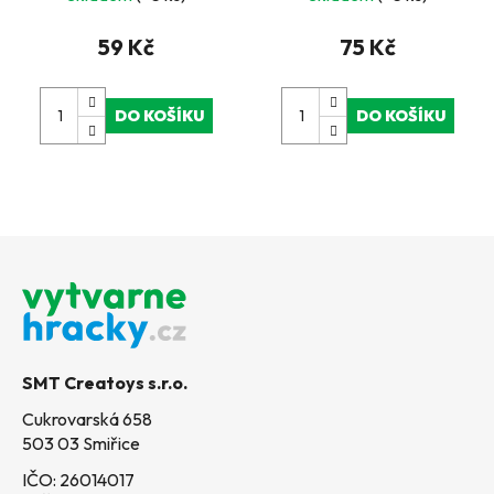
patrol
59 Kč
75 Kč
DO KOŠÍKU
DO KOŠÍKU
Z
á
p
a
t
SMT Creatoys s.r.o.
í
Cukrovarská 658
503 03 Smiřice
IČO: 26014017