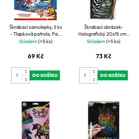
Škrabací samolepky, 5 ks
Škrabací obrázek-
- Tlapková patrola, Paw
Holografický 20x15 cm-
patrol
tygr
Skladem
(>5 ks)
Skladem
(>5 ks)
69 Kč
73 Kč
DO KOŠÍKU
DO KOŠÍKU