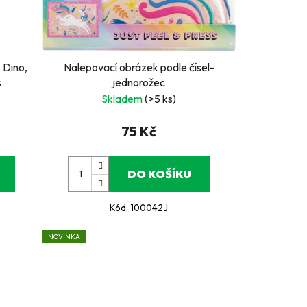
 Dino,
Nalepovací obrázek podle čísel-
s
jednorožec
Skladem
(>5 ks)
75 Kč
DO KOŠÍKU
Kód:
100042J
NOVINKA