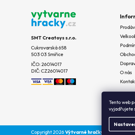
Z
á
Infor
p
Prodáv
a
Velkoo
t
SMT Creatoys s.r.o.
í
Podmín
Cukrovarská 658
503 03 Smiřice
Obchod
Doprav
IČO: 26014017
DIČ: CZ26014017
O nás
Kontak
Tento web p
vyjadřujete 
Nastave
Copyright 2026
Výtvarné hračky
. Všechna práv