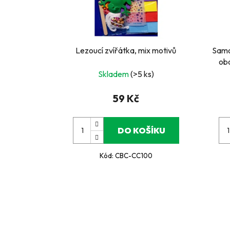
Lezoucí zvířátka, mix motivů
Samo
obo
Skladem
(>5 ks)
59 Kč
DO KOŠÍKU
Kód:
CBC-CC100