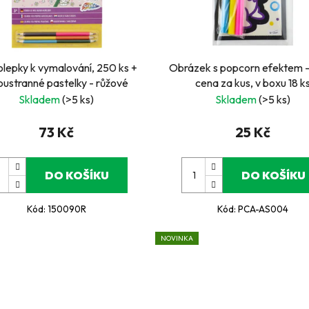
lepky k vymalování, 250 ks +
Obrázek s popcorn efektem -
ustranné pastelky - růžové
cena za kus, v boxu 18 k
Skladem
(>5 ks)
Skladem
(>5 ks)
73 Kč
25 Kč
DO KOŠÍKU
DO KOŠÍKU
Kód:
150090R
Kód:
PCA-AS004
NOVINKA