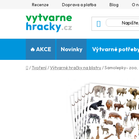
Přejít
Recenze
Doprava a platba
Blog
O n
na
obsah
🔥 AKCE
Novinky
Výtvarné potřeb
Domů
/
Tvoření
/
Výtvarné hračky na blistru
/
Samolepky- zoo,