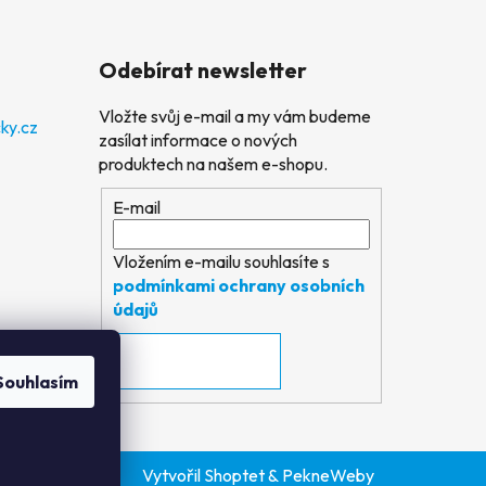
Odebírat newsletter
Vložte svůj e-mail a my vám budeme
ky.cz
zasílat informace o nových
produktech na našem e-shopu.
E-mail
Vložením e-mailu souhlasíte s
podmínkami ochrany osobních
údajů
PŘIHLÁSIT SE
Souhlasím
Vytvořil Shoptet
&
PekneWeby