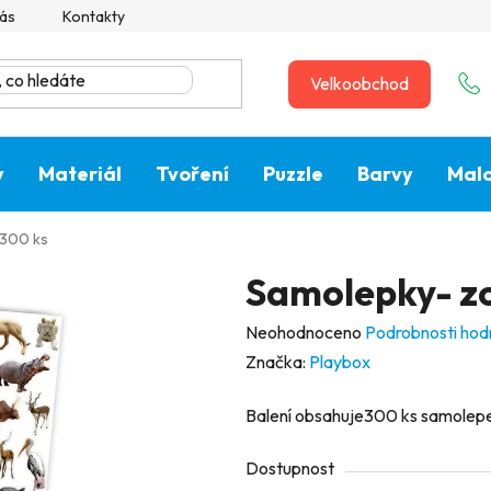
ás
Kontakty
Velkoobchod
y
Materiál
Tvoření
Puzzle
Barvy
Malo
 300 ks
Samolepky- zo
Průměrné
Neohodnoceno
Podrobnosti hod
hodnocení
Značka:
Playbox
produktu
Balení obsahuje300 ks samolepek
je
0,0
Dostupnost
z