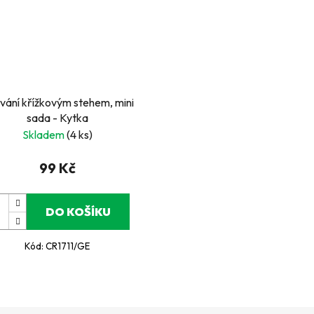
ívání křížkovým stehem, mini
sada - Kytka
Skladem
(4 ks)
99 Kč
DO KOŠÍKU
Kód:
CR1711/GE