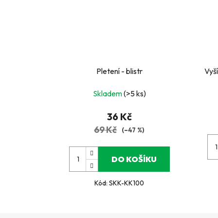
Pletení - blistr
Vyš
Skladem
(>5 ks)
36 Kč
69 Kč
(–47 %)
DO KOŠÍKU
Kód:
SKK-KK100