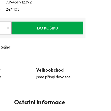
7394311912392
2471105
DO KOŠÍKU
Sdílet
t
Velkoobchod
e
jsme přimý dovozce
Ostatní informace