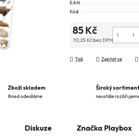
EAN
5
Kód:
hvězdiček.
85 Kč
70,25 Kč bez DPH
Měrná cena:
Tisk
Zeptat se
Zboží skladem
Široký sortimen
Ihned odesíláme
neustále rozšiřujem
Diskuze
Značka
Playbox