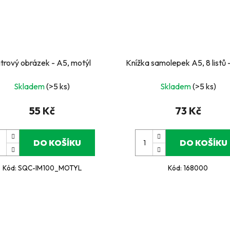
itrový obrázek - A5, motýl
Knížka samolepek A5, 8 listů 
Skladem
(>5 ks)
Skladem
(>5 ks)
55 Kč
73 Kč
DO KOŠÍKU
DO KOŠÍKU
Kód:
SQC-IM100_MOTYL
Kód:
168000