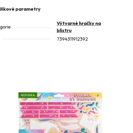
lňkové parametry
Výtvarné hračky na
gorie
blistru
7394311912392
NOVINKA