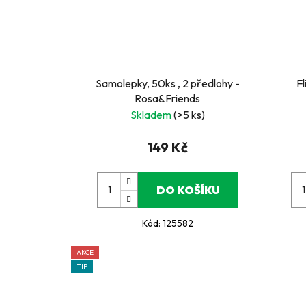
Samolepky, 50ks , 2 předlohy -
Fl
Rosa&Friends
Skladem
(>5 ks)
149 Kč
DO KOŠÍKU
Kód:
125582
AKCE
TIP