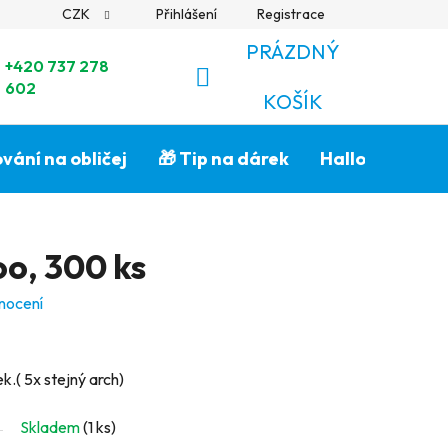
CZK
Přihlášení
Registrace
PRÁZDNÝ
+420 737 278
602
NÁKUPNÍ
KOŠÍK
KOŠÍK
vání na obličej
🎁 Tip na dárek
Halloween🎃
o, 300 ks
nocení
.( 5x stejný arch)
Skladem
(1 ks)