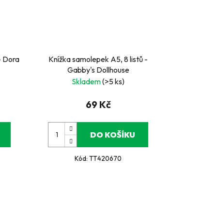
- Dora
Knížka samolepek A5, 8 listů -
Gabby's Dollhouse
Skladem
(>5 ks)
69 Kč
DO KOŠÍKU
Kód:
TT420670