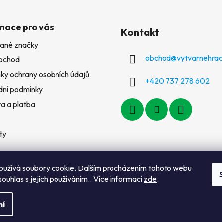
mace pro vás
Kontakt
ané značky
obchod
@
vytvarnehrac
bchod
ky ochrany osobních údajů
+420 737 278 602
ní podmínky
a a platba
ty
oužívá soubory cookie. Dalším procházením tohoto webu
souhlas s jejich používáním.. Více informací
zde
.
ní
a vyhrazena.