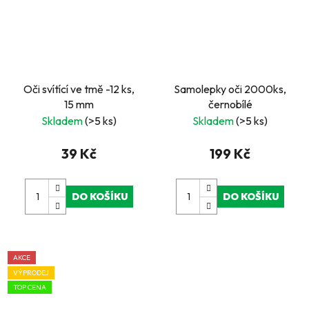
Oči svítící ve tmě -12 ks,
Samolepky oči 2000ks,
15 mm
černobílé
Skladem
(>5 ks)
Skladem
(>5 ks)
39 Kč
199 Kč
DO KOŠÍKU
DO KOŠÍKU
AKCE
VÝPRODEJ
TOP CENA