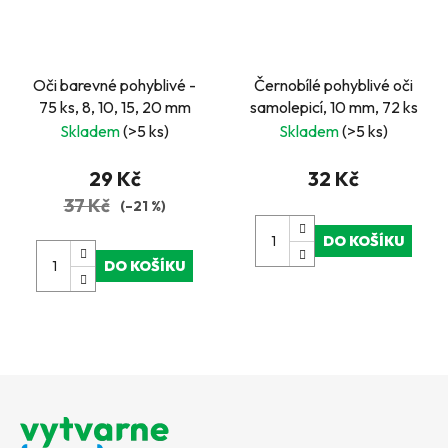
Oči barevné pohyblivé -
Černobílé pohyblivé oči
75 ks, 8, 10, 15, 20 mm
samolepicí, 10 mm, 72 ks
Skladem
(>5 ks)
Skladem
(>5 ks)
29 Kč
32 Kč
37 Kč
(–21 %)
DO KOŠÍKU
DO KOŠÍKU
Z
á
p