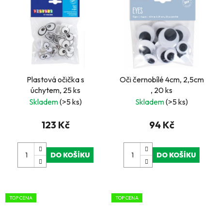
Plastová očička s
Oči černobílé 4cm, 2,5cm
úchytem, 25 ks
, 20 ks
Skladem
(>5 ks)
Skladem
(>5 ks)
123 Kč
94 Kč
DO KOŠÍKU
DO KOŠÍKU
TOP CENA
TOP CENA