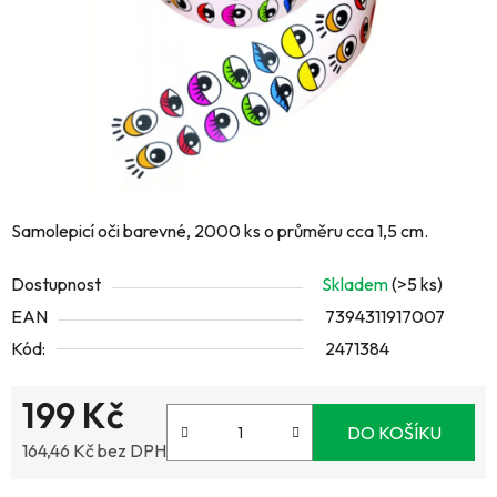
Samolepicí oči barevné, 2000 ks o průměru cca 1,5 cm.
Dostupnost
Skladem
(>5 ks)
EAN
7394311917007
Kód:
2471384
199 Kč
DO KOŠÍKU
164,46 Kč bez DPH
Měrná cena: