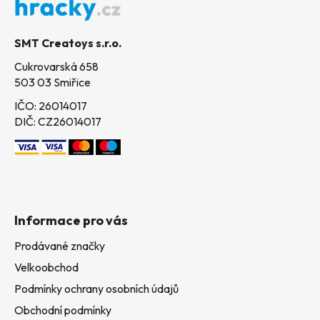
a
t
SMT Creatoys s.r.o.
í
Cukrovarská 658
503 03 Smiřice
IČO: 26014017
DIČ: CZ26014017
Informace pro vás
Prodávané značky
Velkoobchod
Podmínky ochrany osobních údajů
Obchodní podmínky