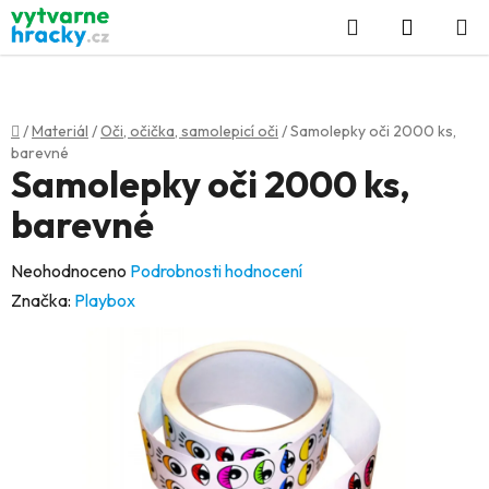
Přejít
Hledat
NÁKUP
na
KOŠÍK
obsah
Domů
/
Materiál
/
Oči, očička, samolepicí oči
/
Samolepky oči 2000 ks,
barevné
Samolepky oči 2000 ks,
barevné
Průměrné
Neohodnoceno
Podrobnosti hodnocení
hodnocení
Značka:
Playbox
produktu
je
0,0
z
5
hvězdiček.