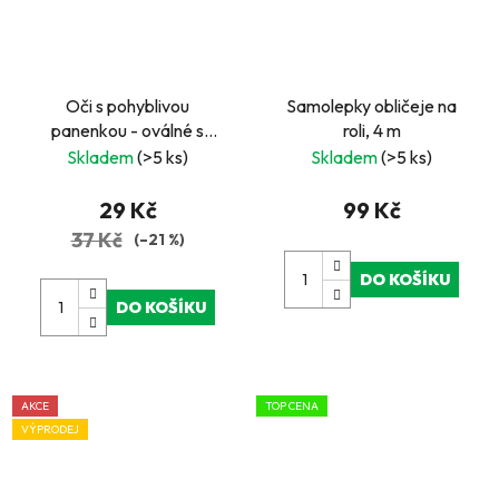
Oči s pohyblivou
Samolepky obličeje na
panenkou - oválné s
roli, 4 m
řasami, 40 ks, 16 mm
Skladem
(>5 ks)
Skladem
(>5 ks)
29 Kč
99 Kč
37 Kč
(–21 %)
DO KOŠÍKU
DO KOŠÍKU
AKCE
TOP CENA
VÝPRODEJ