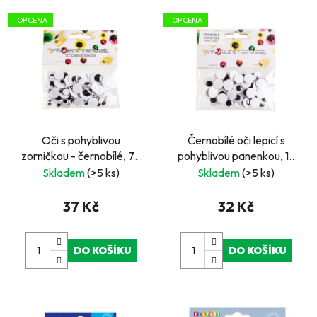
TOP CENA
TOP CENA
Oči s pohyblivou
Černobílé oči lepicí s
zorničkou - černobílé, 75
pohyblivou panenkou, 15
ks, 8, 10, 15, 20 mm
mm, 48 ks
Skladem
(>5 ks)
Skladem
(>5 ks)
37 Kč
32 Kč
DO KOŠÍKU
DO KOŠÍKU