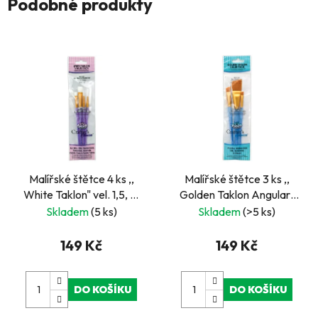
Podobné produkty
Malířské štětce 4 ks ,,
Malířské štětce 3 ks ,,
White Taklon" vel. 1,5, 6,
Golden Taklon Angular"
12
Vel.6,13,25 mm
Skladem
(5 ks)
Skladem
(>5 ks)
149 Kč
149 Kč
DO KOŠÍKU
DO KOŠÍKU