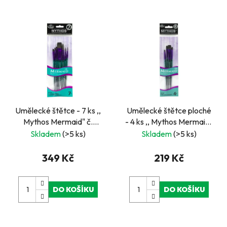
Umělecké štětce - 7 ks ,,
Umělecké štětce ploché
Mythos Mermaid" č.
- 4 ks ,, Mythos Mermaid"
3,5,10,1,4,8, 3/4
2,4,8,12
Skladem
(>5 ks)
Skladem
(>5 ks)
349 Kč
219 Kč
DO KOŠÍKU
DO KOŠÍKU