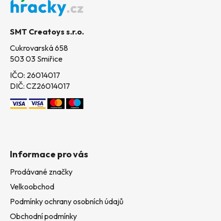
a
t
SMT Creatoys s.r.o.
í
Cukrovarská 658
503 03 Smiřice
IČO: 26014017
DIČ: CZ26014017
Informace pro vás
Prodávané značky
Velkoobchod
Podmínky ochrany osobních údajů
Obchodní podmínky