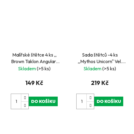
Malířské štětce 4 ks ,,
Sada štětců -4 ks
Brown Taklon Angular"
,,Mythos Unicorn" Vel.
Vel. 3,6,10,13 mm
3,6,10,13 mm
Skladem
(>5 ks)
Skladem
(>5 ks)
149 Kč
219 Kč
DO KOŠÍKU
DO KOŠÍKU