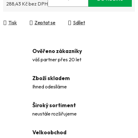
288,43 Kč bez DPH
Měrná cena:
Tisk
Zeptat se
Sdílet
Ověřeno zákazníky
váš partner přes 20 let
Zboží skladem
Ihned odesíláme
Široký sortiment
neustále rozšiřujeme
Velkoobchod