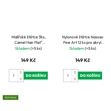
Malířské štětce 3ks,
Nylonové štětce Nassau
Camel Hair Flat"
Fine Art 12 ks pro akryl,
Vel.13,19,25 mm
akvarel a olej
Skladem
(>5 ks)
Skladem
(>5 ks)
149 Kč
149 Kč
DO KOŠÍKU
DO KOŠÍKU
NOVINKA