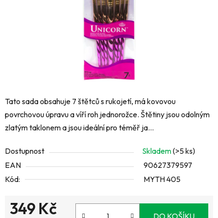
Tato sada obsahuje 7 štětců s rukojetí, má kovovou
povrchovou úpravu a víří roh jednorožce. Štětiny jsou odolným
zlatým taklonem a jsou ideální pro téměř ja...
Dostupnost
Skladem
(>5 ks)
EAN
90627379597
Kód:
MYTH 405
349 Kč
DO KOŠÍKU