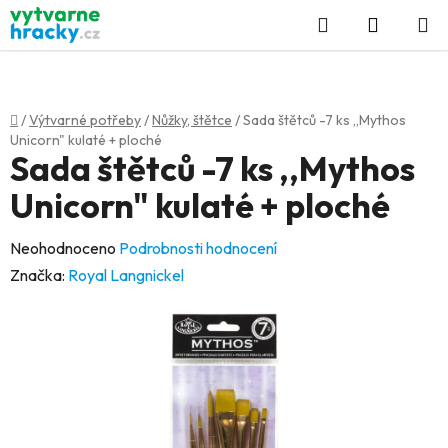
Přejít
Hledat
NÁKUP
na
KOŠÍK
obsah
Domů
/
Výtvarné potřeby
/
Nůžky, štětce
/
Sada štětců -7 ks ,,Mythos
Unicorn" kulaté + ploché
Sada štětců -7 ks ,,Mythos
Unicorn" kulaté + ploché
Průměrné
Neohodnoceno
Podrobnosti hodnocení
hodnocení
Značka:
Royal Langnickel
produktu
je
0,0
z
5
hvězdiček.