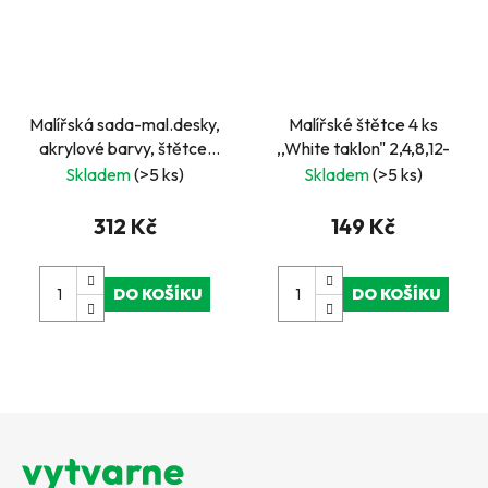
Malířská sada-mal.desky,
Malířské štětce 4 ks
akrylové barvy, štětce,
,,White taklon" 2,4,8,12-
paleta
Skladem
(>5 ks)
Skladem
(>5 ks)
312 Kč
149 Kč
DO KOŠÍKU
DO KOŠÍKU
Z
á
p