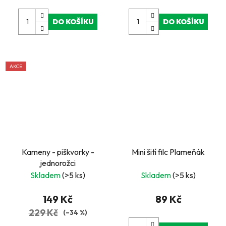
DO KOŠÍKU
DO KOŠÍKU
AKCE
Kameny - piškvorky -
Mini šití filc Plameňák
jednorožci
Skladem
(>5 ks)
Skladem
(>5 ks)
149 Kč
89 Kč
229 Kč
(–34 %)