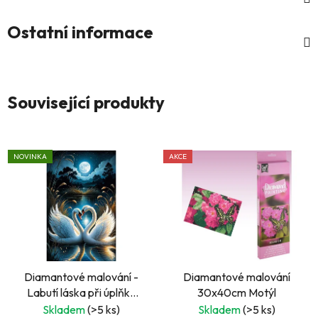
Ostatní informace
Související produkty
NOVINKA
AKCE
Diamantové malování -
Diamantové malování
Labutí láska při úplňku
30x40cm Motýl
30 x 40 cm
Skladem
(>5 ks)
Skladem
(>5 ks)