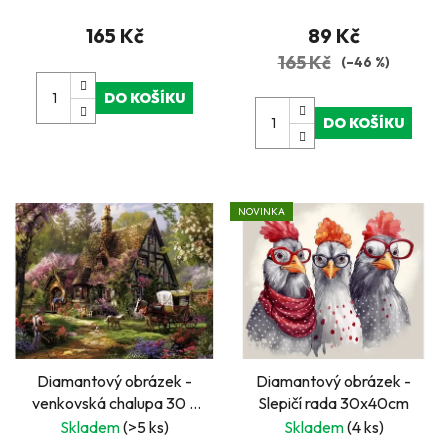
165 Kč
89 Kč
165 Kč
(–46 %)
DO KOŠÍKU
DO KOŠÍKU
NOVINKA
Diamantový obrázek -
Diamantový obrázek -
venkovská chalupa 30 x
Slepičí rada 30x40cm
40 cm
Skladem
(>5 ks)
Skladem
(4 ks)