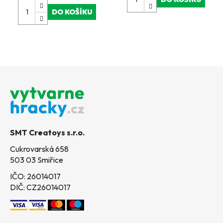
DO KOŠÍKU
Z
á
p
a
t
SMT Creatoys s.r.o.
í
Cukrovarská 658
503 03 Smiřice
IČO: 26014017
DIČ: CZ26014017