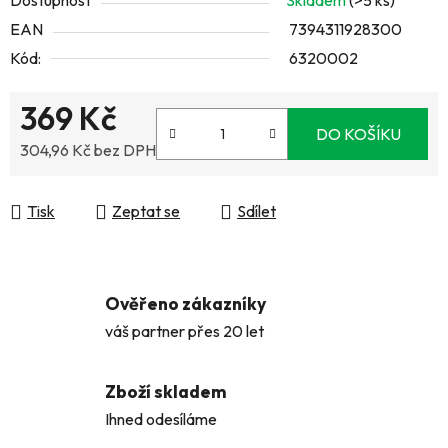
Dostupnost
Skladem
(>5 ks)
EAN
7394311928300
Kód:
6320002
369 Kč
DO KOŠÍKU
304,96 Kč bez DPH
Měrná cena:
Tisk
Zeptat se
Sdílet
Ověřeno zákazníky
váš partner přes 20 let
Zboží skladem
Ihned odesíláme