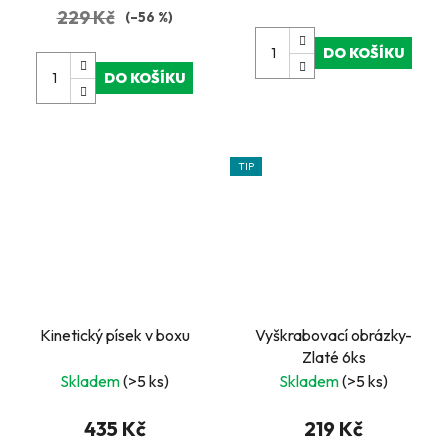
229 Kč
(–56 %)
DO KOŠÍKU
DO KOŠÍKU
TIP
Kinetický písek v boxu
Vyškrabovací obrázky-
Zlaté 6ks
Skladem
(>5 ks)
Skladem
(>5 ks)
435 Kč
219 Kč