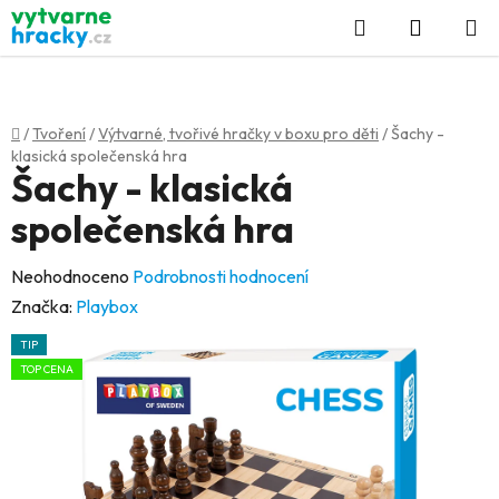
Přejít
Hledat
NÁKUP
na
KOŠÍK
obsah
Domů
/
Tvoření
/
Výtvarné, tvořivé hračky v boxu pro děti
/
Šachy -
klasická společenská hra
Šachy - klasická
společenská hra
Průměrné
Neohodnoceno
Podrobnosti hodnocení
hodnocení
Značka:
Playbox
produktu
TIP
je
TOP CENA
0,0
z
5
hvězdiček.