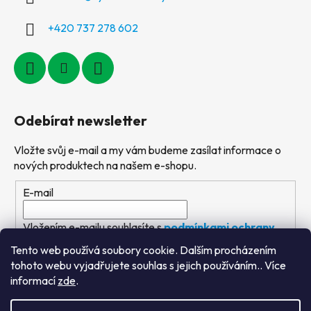
+420 737 278 602
Odebírat newsletter
Vložte svůj e-mail a my vám budeme zasílat informace o
nových produktech na našem e-shopu.
E-mail
Vložením e-mailu souhlasíte s
podmínkami ochrany
osobních údajů
Tento web používá soubory cookie. Dalším procházením
tohoto webu vyjadřujete souhlas s jejich používáním.. Více
PŘIHLÁSIT SE
informací
zde
.