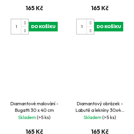
165 Kč
165 Kč
DO KOŠÍKU
DO KOŠÍKU
Diamantové malování -
Diamantový obrázek -
Bugatti 30 x 40 cm
Labutě a lekníny 30x40
cm
Skladem
(>5 ks)
Skladem
(>5 ks)
165 Kč
165 Kč