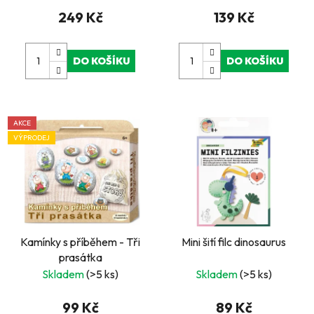
249 Kč
139 Kč
DO KOŠÍKU
DO KOŠÍKU
AKCE
VÝPRODEJ
Kamínky s příběhem - Tři
Mini šití filc dinosaurus
prasátka
Skladem
(>5 ks)
Skladem
(>5 ks)
99 Kč
89 Kč