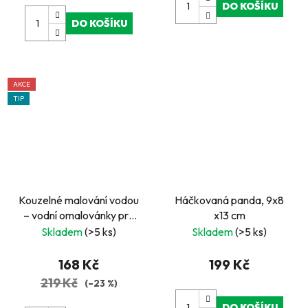
DO KOŠÍKU
DO KOŠÍKU
AKCE
TIP
Kouzelné malování vodou
Háčkovaná panda, 9x8
– vodní omalovánky pro
x13 cm
děti 8 obrázků, štětec
Skladem
(>5 ks)
Skladem
(>5 ks)
168 Kč
199 Kč
219 Kč
(–23 %)
DO KOŠÍKU