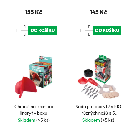
155 Kč
145 Kč
DO KOŠÍKU
DO KOŠÍKU
Chránič na ruce pro
Sada pro linoryt 3v1-10
linoryt v boxu
různých nožů a 5
samolepících lin.
Skladem
(>5 ks)
Skladem
(>5 ks)