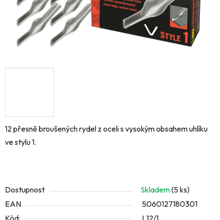
12 přesně broušených rydel z oceli s vysokým obsahem uhlíku
ve stylu 1.
Dostupnost
Skladem
(5 ks)
EAN
5060127180301
Kód:
L12/1