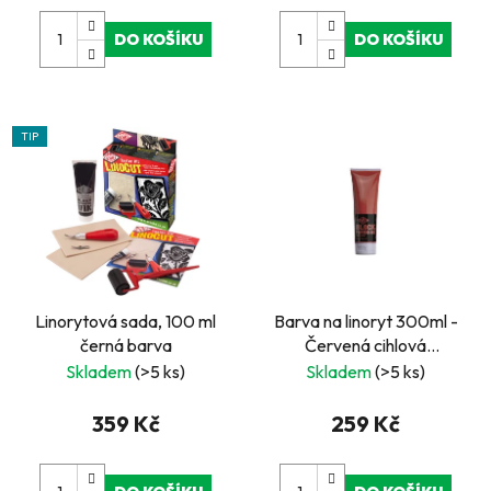
DO KOŠÍKU
DO KOŠÍKU
TIP
Linorytová sada, 100 ml
Barva na linoryt 300ml -
černá barva
Červená cihlová
"Vermillion"
Skladem
(>5 ks)
Skladem
(>5 ks)
359 Kč
259 Kč