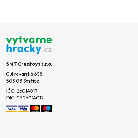
Z
á
p
a
t
SMT Creatoys s.r.o.
í
Cukrovarská 658
503 03 Smiřice
IČO: 26014017
DIČ: CZ26014017