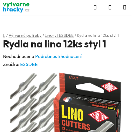
Přejít
Hledat
NÁKUP
na
KOŠÍK
obsah
Domů
/
Výtvarné potřeby
/
Linoryt ESSDEE
/
Rydla na lino 12ks styl 1
Rydla na lino 12ks styl 1
Průměrné
Neohodnoceno
Podrobnosti hodnocení
hodnocení
Značka:
ESSDEE
produktu
je
0,0
z
5
hvězdiček.