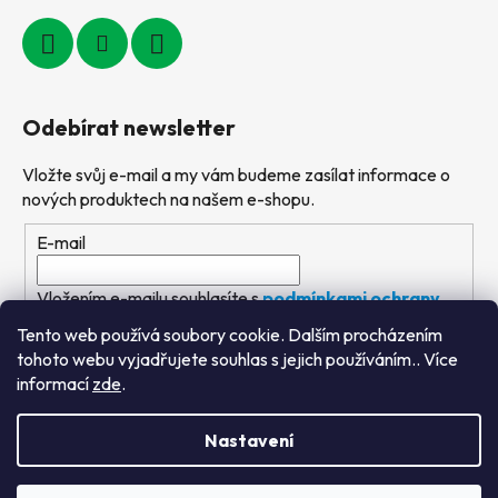
Odebírat newsletter
Vložte svůj e-mail a my vám budeme zasílat informace o
nových produktech na našem e-shopu.
E-mail
Vložením e-mailu souhlasíte s
podmínkami ochrany
osobních údajů
Tento web používá soubory cookie. Dalším procházením
tohoto webu vyjadřujete souhlas s jejich používáním.. Více
PŘIHLÁSIT SE
informací
zde
.
Nastavení
Vytvořil Shoptet
&
PekneWeby