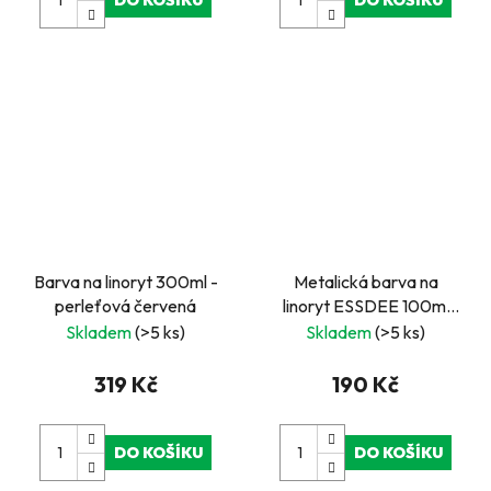
Barva na linoryt 300ml -
Metalická barva na
perleťová červená
linoryt ESSDEE 100ml
stříbrná
Skladem
(>5 ks)
Skladem
(>5 ks)
319 Kč
190 Kč
DO KOŠÍKU
DO KOŠÍKU