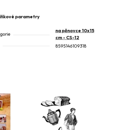
lňkové parametry
na pěnovce 10x15
gorie
cm - CS-12
8595146109318