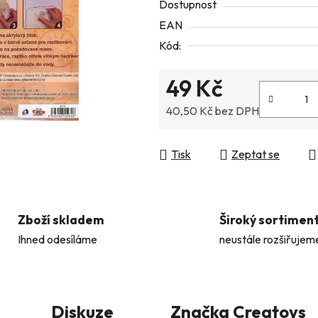
Dostupnost
5
EAN
hvězdiček.
Kód:
49 Kč
40,50 Kč bez DPH
Měrná cena:
Tisk
Zeptat se
Zboží skladem
Široký sortimen
Ihned odesíláme
neustále rozšiřujem
Diskuze
Značka
Creatoys