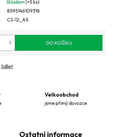
Skladem
(>5 ks)
8595146109318
CS-12_A5
DO KOŠÍKU
Sdílet
t
Velkoobchod
e
jsme přimý dovozce
Ostatní informace