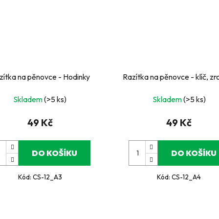
zítka na pěnovce - Hodinky
Razítka na pěnovce - klíč, zr
Skladem
(>5 ks)
Skladem
(>5 ks)
49 Kč
49 Kč
DO KOŠÍKU
DO KOŠÍKU
Kód:
CS-12_A3
Kód:
CS-12_A4