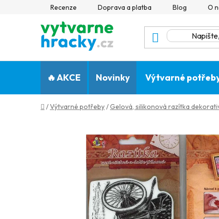
Přejít
Recenze
Doprava a platba
Blog
O n
na
obsah
🔥 AKCE
Novinky
Výtvarné potřeb
Domů
/
Výtvarné potřeby
/
Gelová, silikonová razítka dekorativ