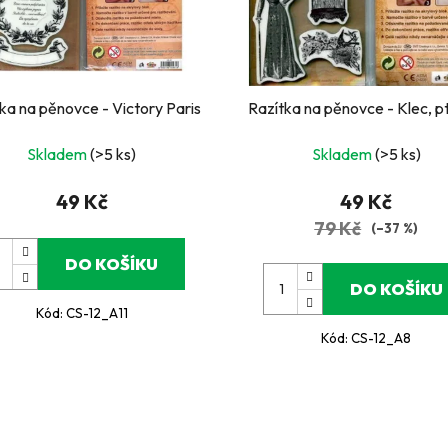
ka na pěnovce - Victory Paris
Razítka na pěnovce - Klec, 
Skladem
(>5 ks)
Skladem
(>5 ks)
49 Kč
49 Kč
79 Kč
(–37 %)
DO KOŠÍKU
DO KOŠÍKU
Kód:
CS-12_A11
Kód:
CS-12_A8