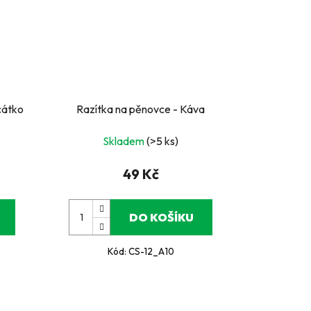
cátko
Razítka na pěnovce - Káva
Skladem
(>5 ks)
49 Kč
DO KOŠÍKU
Kód:
CS-12_A10