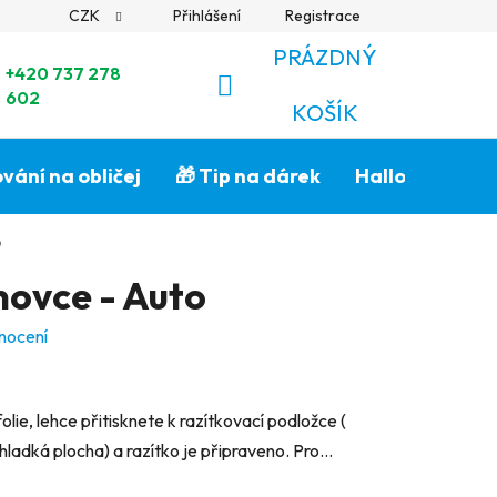
CZK
Přihlášení
Registrace
PRÁZDNÝ
+420 737 278
602
NÁKUPNÍ
KOŠÍK
KOŠÍK
vání na obličej
🎁 Tip na dárek
Halloween🎃
o
novce - Auto
nocení
ie, lehce přitisknete k razítkovací podložce (
hladká plocha) a razítko je připraveno. Pro...