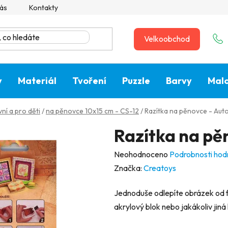
ás
Kontakty
Velkoobchod
y
Materiál
Tvoření
Puzzle
Barvy
Malo
ní a pro děti
/
na pěnovce 10x15 cm - CS-12
/
Razítka na pěnovce - Aut
Razítka na pě
Průměrné
Neohodnoceno
Podrobnosti hod
hodnocení
Značka:
Creatoys
produktu
Jednoduše odlepíte obrázek od fol
je
akrylový blok nebo jakákoliv jiná 
0,0
z