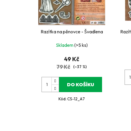
Razítka na pěnovce - Švadlena
Razít
Skladem
(>5 ks)
49 Kč
79 Kč
(–37 %)
DO KOŠÍKU
Kód:
CS-12_A7