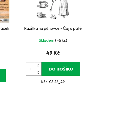
ptáček
Razítka na pěnovce - Čaj o páté
Skladem
(>5 ks)
49 Kč
DO KOŠÍKU
Kód:
CS-12_A9