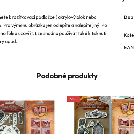
nete k razítkovací podložce ( akrylový blok nebo
Dop
o. Pro výměnu obrázku jen odlepíte a nalepíte jiný. Po
a fólii a uzavřít. Lze snadno používat také k tisknutí
Kate
ery apod.
EAN
Podobné produkty
AKCE