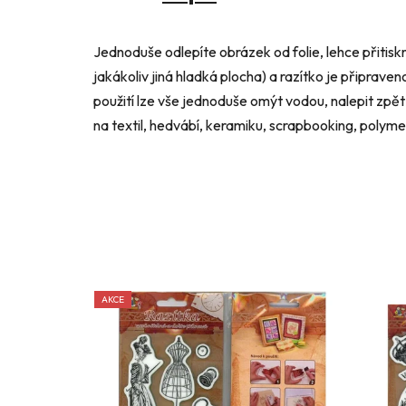
Jednoduše odlepíte obrázek od folie, lehce přitisk
jakákoliv jiná hladká plocha) a razítko je připraven
použití lze vše jednoduše omýt vodou, nalepit zpět n
na textil, hedvábí, keramiku, scrapbooking, polym
AKCE