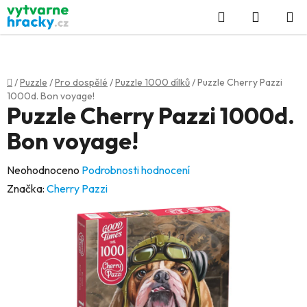
Přejít
Hledat
NÁKUP
na
KOŠÍK
obsah
Domů
/
Puzzle
/
Pro dospělé
/
Puzzle 1000 dílků
/
Puzzle Cherry Pazzi
1000d. Bon voyage!
Puzzle Cherry Pazzi 1000d.
Bon voyage!
Průměrné
Neohodnoceno
Podrobnosti hodnocení
hodnocení
Značka:
Cherry Pazzi
produktu
je
0,0
z
5
hvězdiček.