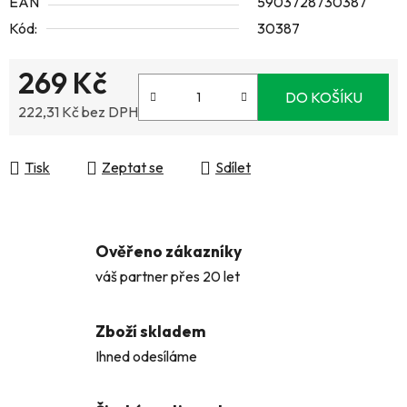
EAN
5903728730387
Kód:
30387
269 Kč
DO KOŠÍKU
222,31 Kč bez DPH
Měrná cena:
Tisk
Zeptat se
Sdílet
Ověřeno zákazníky
váš partner přes 20 let
Zboží skladem
Ihned odesíláme