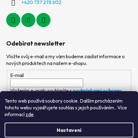
+420 737 278 602
Odebírat newsletter
Vložte svůj e-mail a my vám budeme zasílat informace o
nových produktech na našem e-shopu.
E-mail
Vložením e-mailu souhlasíte s
podmínkami ochrany
osobních údajů
Tento web používá soubory cookie. Dalším procházením
tohoto webu vyjadřujete souhlas s jejich používáním.. Více
PŘIHLÁSIT SE
informací
zde
.
Nastavení