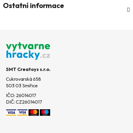
Ostatní informace
Z
á
p
a
t
SMT Creatoys s.r.o.
í
Cukrovarská 658
503 03 Smiřice
IČO: 26014017
DIČ: CZ26014017