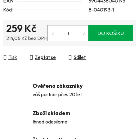
EAN
5904438040193
Kód:
B-040193-1
259 Kč
DO KOŠÍKU
214,05 Kč bez DPH
Měrná cena:
Tisk
Zeptat se
Sdílet
Ověřeno zákazníky
váš partner přes 20 let
Zboží skladem
Ihned odesíláme