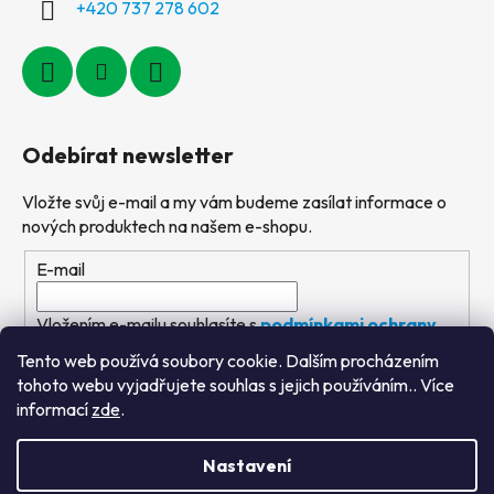
+420 737 278 602
Odebírat newsletter
Vložte svůj e-mail a my vám budeme zasílat informace o
nových produktech na našem e-shopu.
E-mail
Vložením e-mailu souhlasíte s
podmínkami ochrany
osobních údajů
Tento web používá soubory cookie. Dalším procházením
tohoto webu vyjadřujete souhlas s jejich používáním.. Více
PŘIHLÁSIT SE
informací
zde
.
Nastavení