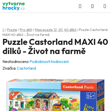
Přejít
Hledat
NÁKUP
na
KOŠÍK
obsah
Domů
/
Puzzle
/
Pro děti
/
Maxi puzzle 12, 20, 40 dílků
/
Puzzle Castorland
MAXI 40 dílků - Život na farmě
Puzzle Castorland MAXI 40
dílků - Život na farmě
Průměrné
Neohodnoceno
Podrobnosti hodnocení
hodnocení
Značka:
Castorland
produktu
je
0,0
z
5
hvězdiček.