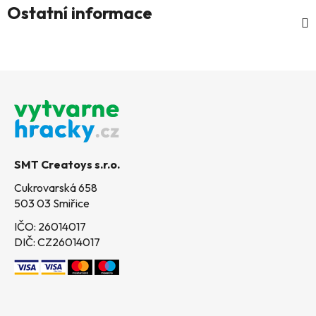
Ostatní informace
Z
á
p
a
t
SMT Creatoys s.r.o.
í
Cukrovarská 658
503 03 Smiřice
IČO: 26014017
DIČ: CZ26014017