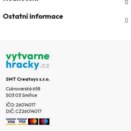
Ostatní informace
Z
á
p
a
t
SMT Creatoys s.r.o.
í
Cukrovarská 658
503 03 Smiřice
IČO: 26014017
DIČ: CZ26014017