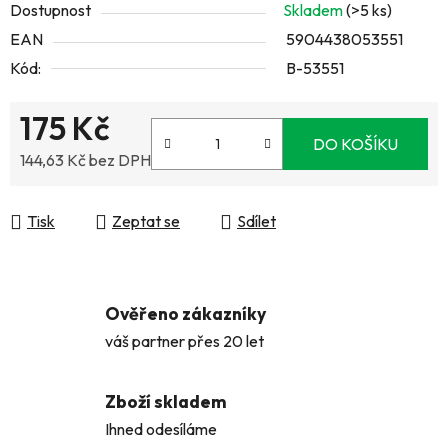
Dostupnost
Skladem
(>5 ks)
EAN
5904438053551
Kód:
B-53551
175 Kč
DO KOŠÍKU
144,63 Kč bez DPH
Měrná cena:
Tisk
Zeptat se
Sdílet
Ověřeno zákazníky
váš partner přes 20 let
Zboží skladem
Ihned odesíláme