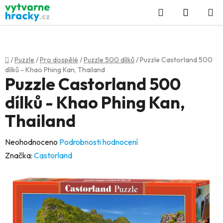
Přejít
Hledat
NÁKUP
na
KOŠÍK
obsah
Domů
/
Puzzle
/
Pro dospělé
/
Puzzle 500 dílků
/
Puzzle Castorland 500
dílků - Khao Phing Kan, Thailand
Puzzle Castorland 500
dílků - Khao Phing Kan,
Thailand
Průměrné
Neohodnoceno
Podrobnosti hodnocení
hodnocení
Značka:
Castorland
produktu
je
0,0
z
5