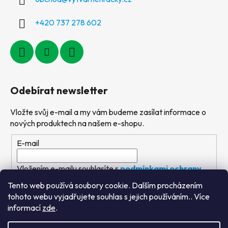
+420 737 278 602
Odebírat newsletter
Vložte svůj e-mail a my vám budeme zasílat informace o
nových produktech na našem e-shopu.
E-mail
Vložením e-mailu souhlasíte s
podmínkami ochrany
osobních údajů
Tento web používá soubory cookie. Dalším procházením
tohoto webu vyjadřujete souhlas s jejich používáním.. Více
PŘIHLÁSIT SE
informací
zde
.