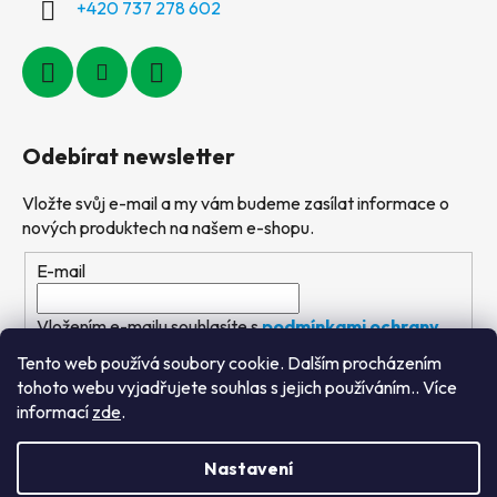
+420 737 278 602
Odebírat newsletter
Vložte svůj e-mail a my vám budeme zasílat informace o
nových produktech na našem e-shopu.
E-mail
Vložením e-mailu souhlasíte s
podmínkami ochrany
osobních údajů
Tento web používá soubory cookie. Dalším procházením
tohoto webu vyjadřujete souhlas s jejich používáním.. Více
PŘIHLÁSIT SE
informací
zde
.
Nastavení