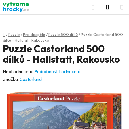
Přejít
Hledat
NÁKUP
na
KOŠÍK
obsah
Domů
/
Puzzle
/
Pro dospělé
/
Puzzle 500 dílků
/
Puzzle Castorland 500
dílků - Hallstatt, Rakousko
Puzzle Castorland 500
dílků - Hallstatt, Rakousko
Průměrné
Neohodnoceno
Podrobnosti hodnocení
hodnocení
Značka:
Castorland
produktu
je
0,0
z
5
hvězdiček.