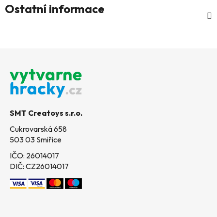
Ostatní informace
Z
á
p
a
t
SMT Creatoys s.r.o.
í
Cukrovarská 658
503 03 Smiřice
IČO: 26014017
DIČ: CZ26014017