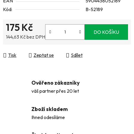
EAN
5904438052189
Kód:
B-52189
175 Kč
DO KOŠÍKU
144,63 Kč bez DPH
Měrná cena:
Tisk
Zeptat se
Sdílet
Ověřeno zákazníky
váš partner přes 20 let
Zboží skladem
Ihned odesíláme