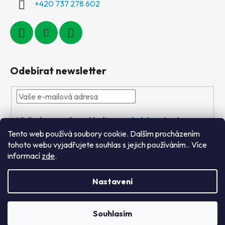
+420 737 278 602
Odebírat newsletter
Vložením e-mailu souhlasíte s
podmínkami ochrany
osobních údajů
Tento web používá soubory cookie. Dalším procházením
tohoto webu vyjadřujete souhlas s jejich používáním.. Více
PŘIHLÁSIT
informací
zde
.
SE
Nastavení
Vytvořil Shoptet
&
PekneWeby
Souhlasím
Copyright 2026
Výtvarné hračky
. Všechna práva