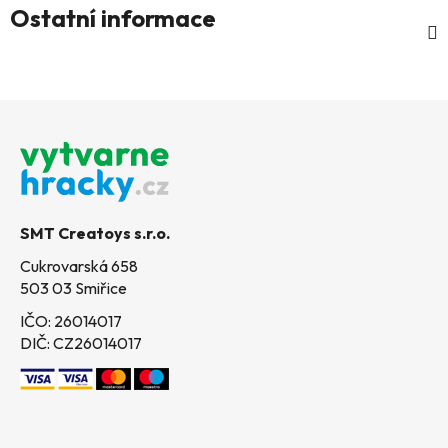
Ostatní informace
Z
á
p
a
t
SMT Creatoys s.r.o.
í
Cukrovarská 658
503 03 Smiřice
IČO: 26014017
DIČ: CZ26014017