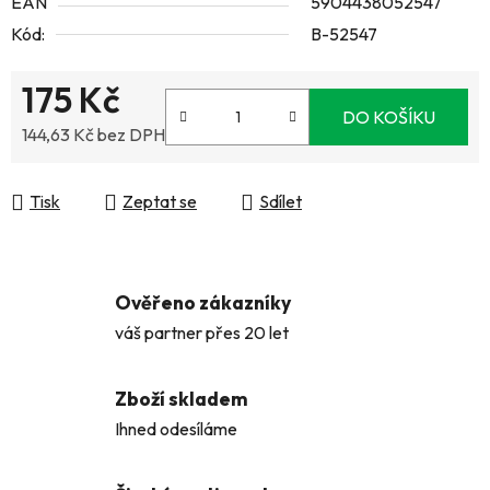
EAN
5904438052547
Kód:
B-52547
175 Kč
DO KOŠÍKU
144,63 Kč bez DPH
Měrná cena:
Tisk
Zeptat se
Sdílet
Ověřeno zákazníky
váš partner přes 20 let
Zboží skladem
Ihned odesíláme