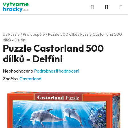
Přejít
Hledat
NÁKUP
na
KOŠÍK
obsah
Domů
/
Puzzle
/
Pro dospělé
/
Puzzle 500 dílků
/
Puzzle Castorland 500
dílků - Delfíni
Puzzle Castorland 500
dílků - Delfíni
Průměrné
Neohodnoceno
Podrobnosti hodnocení
hodnocení
Značka:
Castorland
produktu
je
0,0
z
5
hvězdiček.