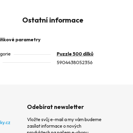
Ostatní informace
lňkové parametry
gorie
Puzzle 500 dílků
5904438052356
Odebírat newsletter
Vložte svůj e-mail a my vám budeme
ky.cz
zasílat informace o nových
produktech na našem e-shopu.