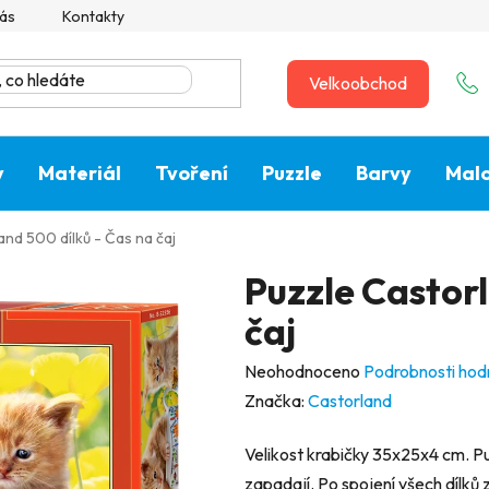
ás
Kontakty
Velkoobchod
y
Materiál
Tvoření
Puzzle
Barvy
Malo
and 500 dílků - Čas na čaj
Puzzle Castorl
čaj
Průměrné
Neohodnoceno
Podrobnosti hod
hodnocení
Značka:
Castorland
produktu
Velikost krabičky 35x25x4 cm. Pu
je
zapadají. Po spojení všech dílků 
0,0