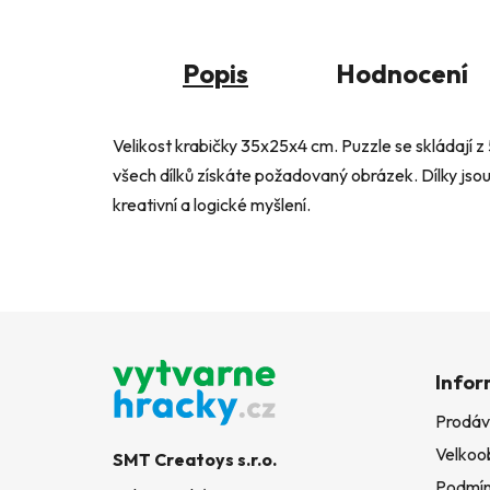
Popis
Hodnocení
Velikost krabičky 35x25x4 cm. Puzzle se skládají z
všech dílků získáte požadovaný obrázek. Dílky jsou 
kreativní a logické myšlení.
Z
á
Infor
p
Prodáv
a
Velkoo
t
SMT Creatoys s.r.o.
Podmín