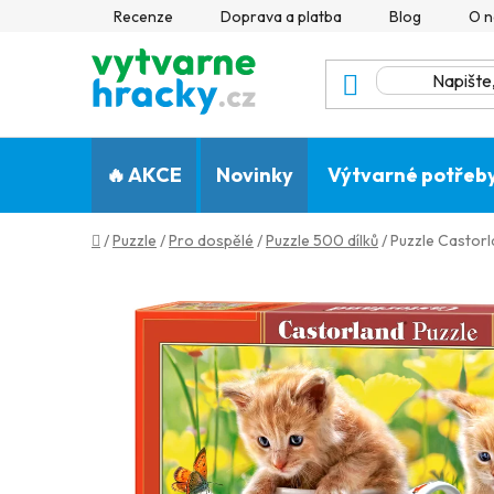
Přejít
Recenze
Doprava a platba
Blog
O n
na
obsah
🔥 AKCE
Novinky
Výtvarné potřeb
Domů
/
Puzzle
/
Pro dospělé
/
Puzzle 500 dílků
/
Puzzle Castorl