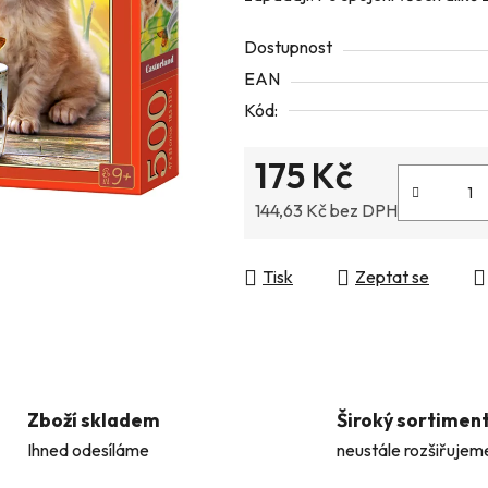
z
Dostupnost
5
EAN
hvězdiček.
Kód:
175 Kč
144,63 Kč bez DPH
Měrná cena:
Tisk
Zeptat se
Zboží skladem
Široký sortimen
Ihned odesíláme
neustále rozšiřujem