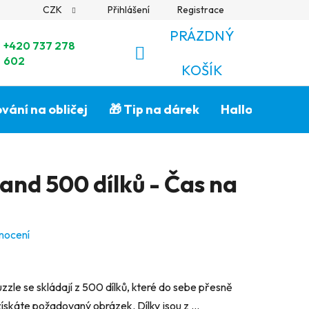
CZK
Přihlášení
Registrace
PRÁZDNÝ
+420 737 278
602
NÁKUPNÍ
KOŠÍK
KOŠÍK
vání na obličej
🎁 Tip na dárek
Halloween🎃
and 500 dílků - Čas na
nocení
zzle se skládají z 500 dílků, které do sebe přesně
získáte požadovaný obrázek. Dílky jsou z ...