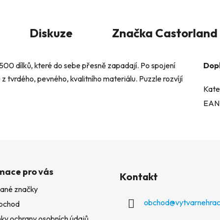
Diskuze
Značka
Castorland
 500 dílků, které do sebe přesně zapadají. Po spojení
Dop
z tvrdého, pevného, kvalitního materiálu. Puzzle rozvíjí
Kate
EAN
mace pro vás
Kontakt
ané značky
obchod
@
vytvarnehrac
bchod
ky ochrany osobních údajů