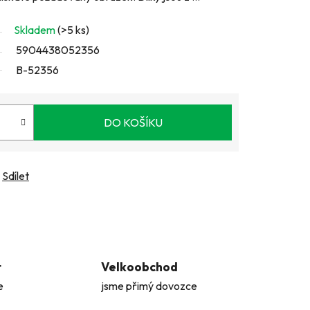
Skladem
(>5 ks)
5904438052356
B-52356
DO KOŠÍKU
Sdílet
t
Velkoobchod
e
jsme přimý dovozce